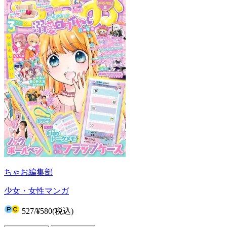
ちゃお編集部
少女・女性マンガ
527
/
¥580
(税込)