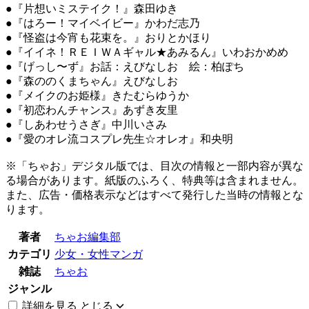
●『片想いミステイク！』森田ゆき
●『はろー！マイベイビー』かわだ志乃
●『怪盗は今宵も花束を。』おりとかほり
●『イイネ！ＲＥＩＷＡギャル★あみるん』いわおかめめ
●『げっし〜ず』お話：えびなしお 絵：柏ぽち
●『森ののくまちゃん』えびなしお
●『メイクのお姫様』きたむらゆうか
●『初恋わんチャンス』あずき友里
●『しあわせうさぎ』中川いさみ
●『愛のオレ流コスプレ先生☆オレオ』和央明
※「ちゃお」デジタル版では、目次の情報と一部内容が異な
る場合があります。紙版のふろく、特典等は含まれません。
また、広告・価格表示などはすべて発行した当時の情報とな
ります。
著者
ちゃお編集部
カテゴリ
少女・女性マンガ
雑誌
ちゃお
ジャンル
詳細を見る
とじる