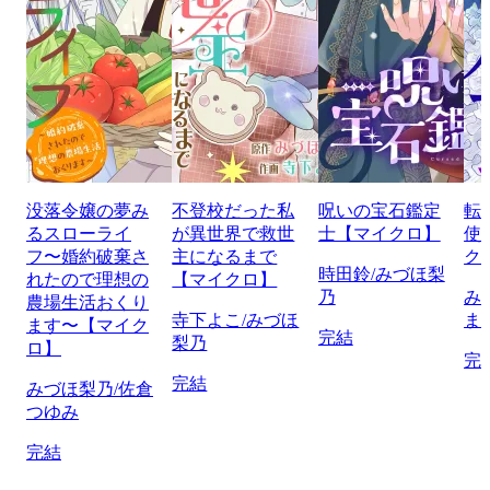
没落令嬢の夢み
不登校だった私
呪いの宝石鑑定
転
るスローライ
が異世界で救世
士【マイクロ】
使
フ〜婚約破棄さ
主になるまで
ク
時田鈴/みづほ梨
れたので理想の
【マイクロ】
乃
み
農場生活おくり
寺下よこ/みづほ
ま
ます〜【マイク
完結
梨乃
ロ】
完
完結
みづほ梨乃/佐倉
つゆみ
完結