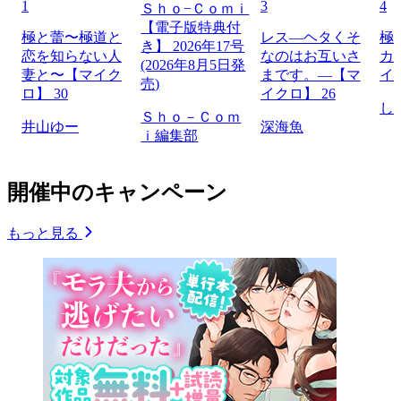
1
3
4
Ｓｈｏ−Ｃｏｍｉ
【電子版特典付
極と蕾〜極道と
レス―ヘタくそ
極
き】 2026年17号
恋を知らない人
なのはお互いさ
カ
(2026年8月5日発
妻と〜【マイク
まです。―【マ
イ
売)
ロ】 30
イクロ】 26
し
Ｓｈｏ－Ｃｏｍ
井山ゆー
深海魚
ｉ編集部
開催中のキャンペーン
もっと見る