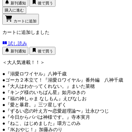
新刊通知
後で買う
購入に進む
カートに追加
カートに追加しました
試し読み
新刊通知
後で買う
＜大人気連載！！＞
●『溺愛ロワイヤル』八神千歳
●ゴーカ２本立て！『溺愛ロワイヤル』番外編 八神千歳
●『大人はわかってくれない。』まいた菜穂
●『キング様のいちばん星』如月ゆきの
●『福の神しゃま なしもん』えびなしお
●『愛と暴君。』三ツ星しずく
●『ずるい恋の叶え方〜恋愛超理論〜』辻永ひつじ
●『今日からパパは神様です。』寺本実月
●『ねこ、はじめました』環方このみ
●『JKおやじ！』加藤みのり