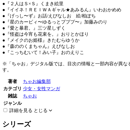
●『２人はＳ×Ｓ』くまき絵里
●『イイネ！ＲＥＩＷＡギャル★あみるん』いわおかめめ
●『げっし〜ず』お話/えびなしお 絵/柏ぽち
●『星のカービィ〜ゆるっとプププ〜』加藤みのり
●『愛と暴君。』三ツ星しずく
●『怪盗は今宵も花束を。』おりとかほり
●『メイクのお姫様』きたむらゆうか
●『森ののくまちゃん』えびなしお
●『こっちむいて！みい子』おのえりこ
※「ちゃお」デジタル版では、目次の情報と一部内容が異な
す。
著者
ちゃお編集部
カテゴリ
少女・女性マンガ
雑誌
ちゃお
ジャンル
詳細を見る
とじる
シリーズ