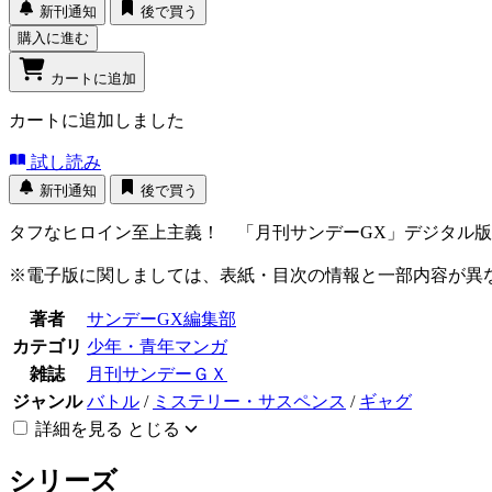
新刊通知
後で買う
購入に進む
カートに追加
カートに追加しました
試し読み
新刊通知
後で買う
タフなヒロイン至上主義！ 「月刊サンデーGX」デジタル
※電子版に関しましては、表紙・目次の情報と一部内容が異
著者
サンデーGX編集部
カテゴリ
少年・青年マンガ
雑誌
月刊サンデーＧＸ
ジャンル
バトル
/
ミステリー・サスペンス
/
ギャグ
詳細を見る
とじる
シリーズ