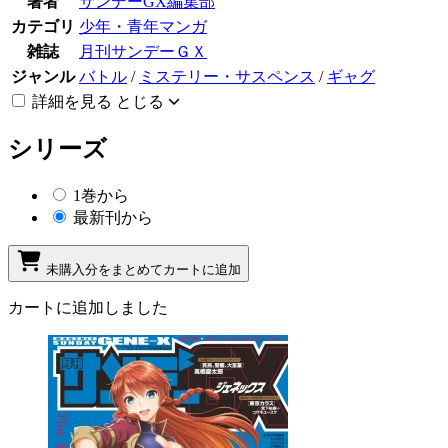
著者
サンデーGX編集部
カテゴリ
少年・青年マンガ
雑誌
月刊サンデーＧＸ
ジャンル
バトル
/
ミステリー・サスペンス
/
ギャグ
詳細を見る
とじる
シリーズ
1巻から
最新刊から
未購入分をまとめてカートに追加
カートに追加しました