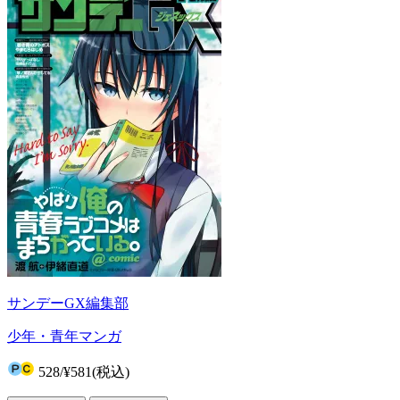
サンデーGX編集部
少年・青年マンガ
528
/
¥581
(税込)