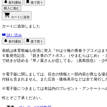
新刊通知
後で買う
購入に進む
カートに追加
カートに追加しました
試し読み
新刊通知
後で買う
表紙は体育祭編も佳境に突入『やはり俺の青春ラブコメはまちが
６集発売記念、『碧き青のアトポス』（やまむらはじめ）・
で続きが読める『琴ノ葉さんが恋してる』（真島悦也）・少
※電子版に関しましては、目次の情報と一部内容が異なる場
付録も含まれません。また広告・価格表示などは全て発行し
※電子版につきましては本誌内のプレゼント・アンケートへ
何とぞご了承ください。