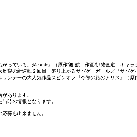
っている。@comic』（原作/渡 航 作画/伊緒直道 キャ
大反響の新連載２回目！盛り上がるサバゲーガールズ『サバゲ
年サンデーの大人気作品スピンオフ『今際の路のアリス』（原
合があります。
た当時の情報となります。
の応募も出来ません。