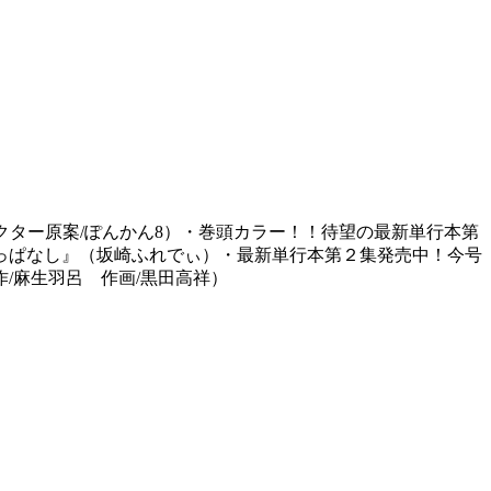
ラクター原案/ぽんかん8）・巻頭カラー！！待望の最新単行本第
っぱなし』（坂崎ふれでぃ）・最新単行本第２集発売中！今号
作/麻生羽呂 作画/黒田高祥）