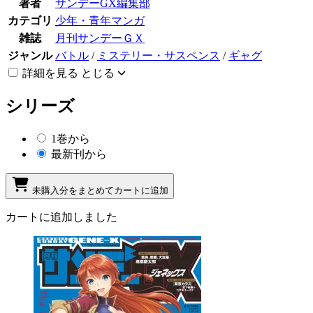
著者
サンデーGX編集部
カテゴリ
少年・青年マンガ
雑誌
月刊サンデーＧＸ
ジャンル
バトル
/
ミステリー・サスペンス
/
ギャグ
詳細を見る
とじる
シリーズ
1巻から
最新刊から
未購入分をまとめてカートに追加
カートに追加しました