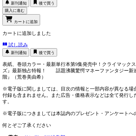
新刊通知
後で買う
購入に進む
カートに追加
カートに追加しました
試し読み
新刊通知
後で買う
表紙、巻頭カラー・最新単行本第9集発売中！クライマックス
ズ』最新独占特報！ 話題沸騰驚愕マネーファンタジー新連
階』（荒巻美由希）
※電子版に関しましては、目次の情報と一部内容が異なる場
付録も含まれません。また広告・価格表示などは全て発行し
す。
※電子版につきましては本誌内のプレゼント・アンケートへ
何とぞご了承ください