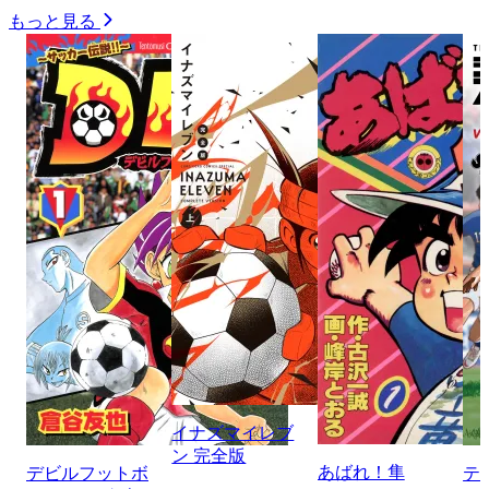
もっと見る
イナズマイレブ
ン 完全版
あばれ！隼
デビルフットボ
テ