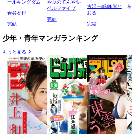
ールキングダム
やぶのてんや/レ
古沢一誠/峰岸と
草
ベルファイブ
おる
倉谷友也
完結
完結
完結
少年・青年マンガランキング
もっと見る