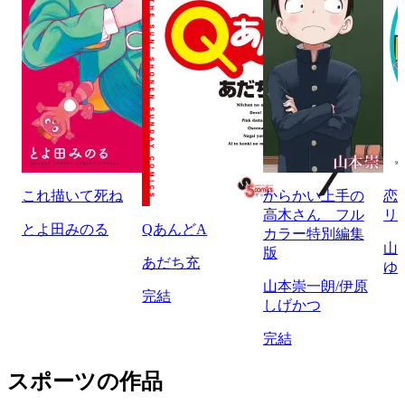
これ描いて死ね
からかい上手の
恋
高木さん フル
リ
とよ田みのる
QあんどA
カラー特別編集
山
版
あだち充
ゆ
山本崇一朗/伊原
完結
しげかつ
完結
スポーツの作品