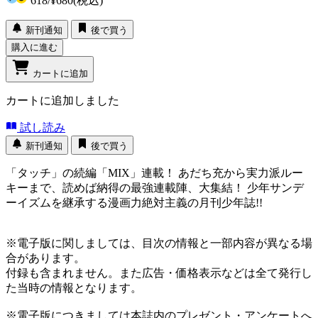
618
/
¥680
(税込)
新刊通知
後で買う
購入に進む
カートに追加
カートに追加しました
試し読み
新刊通知
後で買う
「タッチ」の続編「MIX」連載！ あだち充から実力派ルー
キーまで、読めば納得の最強連載陣、大集結！ 少年サンデ
ーイズムを継承する漫画力絶対主義の月刊少年誌!!
※電子版に関しましては、目次の情報と一部内容が異なる場
合があります。
付録も含まれません。また広告・価格表示などは全て発行し
た当時の情報となります。
※電子版につきましては本誌内のプレゼント・アンケートへ