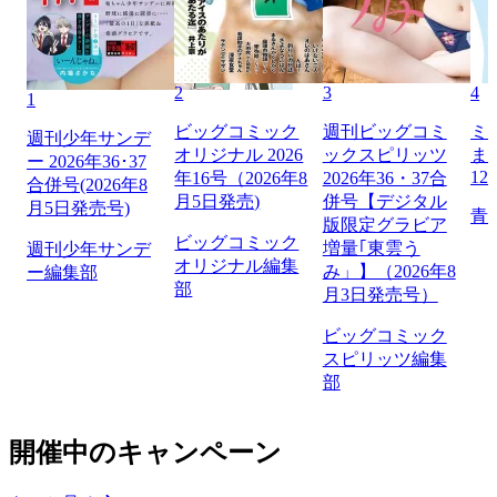
2
3
4
1
ビッグコミック
週刊ビッグコミ
ミ
週刊少年サンデ
オリジナル 2026
ックスピリッツ
ま
ー 2026年36･37
12
年16号（2026年8
2026年36・37合
合併号(2026年8
月5日発売)
併号【デジタル
月5日発売号)
青
版限定グラビア
ビッグコミック
増量｢東雲う
週刊少年サンデ
オリジナル編集
み」】（2026年8
ー編集部
部
月3日発売号）
ビッグコミック
スピリッツ編集
部
開催中のキャンペーン