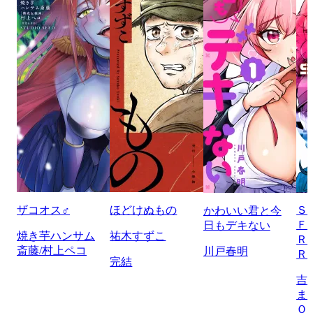
ザコオス♂
ほどけぬもの
Ｓ
かわいい君と今
Ｆ
日もデキない
焼き芋ハンサム
祐木すずこ
Ｒ
斎藤/村上ペコ
川戸春明
Ｒ
完結
吉
ま
Ｏ