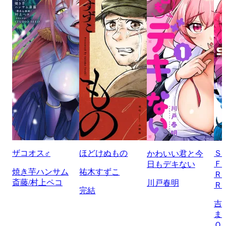
ザコオス♂
ほどけぬもの
Ｓ
かわいい君と今
Ｆ
日もデキない
焼き芋ハンサム
祐木すずこ
Ｒ
斎藤/村上ペコ
川戸春明
Ｒ
完結
吉
ま
Ｏ