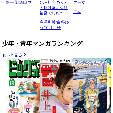
柊一葉/綱田早
妃〜初恋の人と
内一楼
の駆け落ち先は
完結
後宮でした〜
唐澤和希/白谷ゆ
う/望月 桜
少年・青年マンガランキング
もっと見る