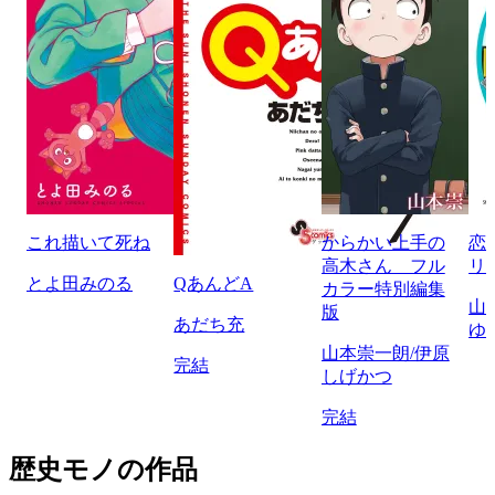
これ描いて死ね
からかい上手の
恋
高木さん フル
リ
とよ田みのる
QあんどA
カラー特別編集
山
版
あだち充
ゆ
山本崇一朗/伊原
完結
しげかつ
完結
歴史モノの作品