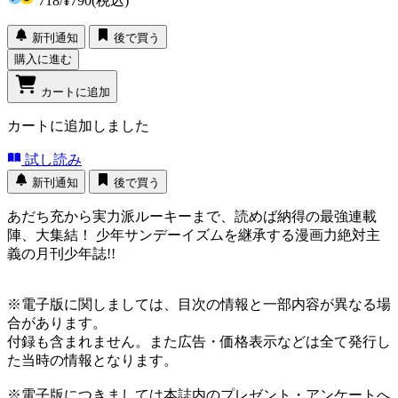
718
/
¥790
(税込)
新刊通知
後で買う
購入に進む
カートに追加
カートに追加しました
試し読み
新刊通知
後で買う
あだち充から実力派ルーキーまで、読めば納得の最強連載
陣、大集結！ 少年サンデーイズムを継承する漫画力絶対主
義の月刊少年誌!!
※電子版に関しましては、目次の情報と一部内容が異なる場
合があります。
付録も含まれません。また広告・価格表示などは全て発行し
た当時の情報となります。
※電子版につきましては本誌内のプレゼント・アンケートへ