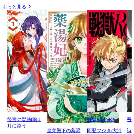
もっと見る
後宮の髪結師は
戦獄ReBORN
吾
月に添う
皇弟殿下の薬湯
阿登フジタ/大河
詩