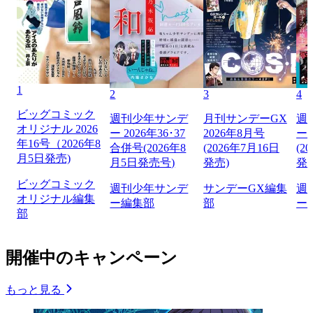
1
2
3
4
ビッグコミック
週刊少年サンデ
月刊サンデーGX
週
オリジナル 2026
ー 2026年36･37
2026年8月号
ー 
年16号（2026年8
合併号(2026年8
(2026年7月16日
(2
月5日発売)
月5日発売号)
発売)
発
ビッグコミック
週刊少年サンデ
サンデーGX編集
週
オリジナル編集
ー編集部
部
ー
部
開催中のキャンペーン
もっと見る