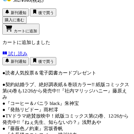
582
/
¥640
(税込)
新刊通知
後で買う
購入に進む
カートに追加
カートに追加しました
試し読み
新刊通知
後で買う
●読者人気投票＆電子図書カードプレゼント
●契約結婚ラブ、絶好調表紙＆巻頭カラー!! 紙版コミックス
第(4)巻も12/26から発売中!!『社内マリッジハニー』藤原え
み
●『コーヒー＆バニラ black』朱神宝
●『発熱リビドー』雨村澪
●TVドラマ絶賛放映中！紙版コミックス第(2)巻、12/26から
発売中!!『ねぇ先生、知らないの？』浅野あや
●『薔薇色ノ約束』宮坂香帆