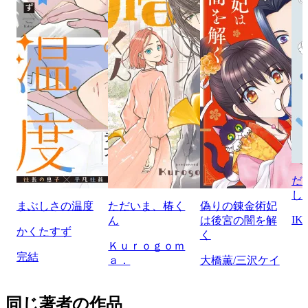
だ
し
まぶしさの温度
ただいま、椿く
偽りの錬金術妃
IK
ん
は後宮の闇を解
かくたすず
く
Ｋｕｒｏｇｏｍ
完結
ａ．
大橋薫/三沢ケイ
同じ著者の作品