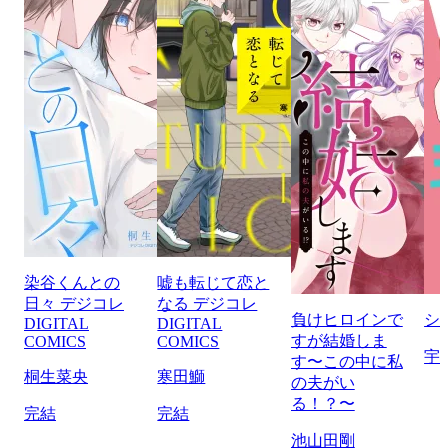
染谷くんとの
嘘も転じて恋と
日々 デジコレ
なる デジコレ
負けヒロインで
シ
DIGITAL
DIGITAL
すが結婚しま
COMICS
COMICS
宇
す〜この中に私
桐生菜央
寒田鰤
の夫がい
る！？〜
完結
完結
池山田剛