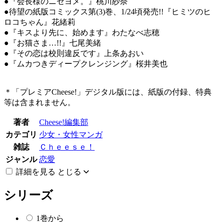
●『会長様のニセヨメ。』桃川紗奈
●待望の紙版コミックス第(3)巻、1/24頃発売!!『ヒミツのヒ
ロコちゃん』花緒莉
●『キスより先に、始めます』わたなべ志穂
●『お猫さま…!!』七尾美緒
●『その恋は校則違反です』上条あおい
●『ムカつきディープクレンジング』桜井美也
＊「プレミアCheese!」デジタル版には、紙版の付録、特典
等は含まれません。
著者
Cheese!編集部
カテゴリ
少女・女性マンガ
雑誌
Ｃｈｅｅｓｅ！
ジャンル
恋愛
詳細を見る
とじる
シリーズ
1巻から