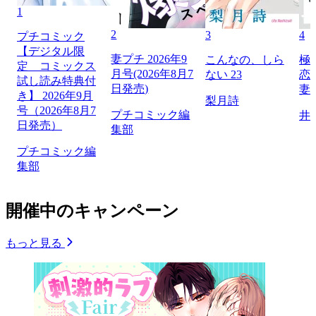
1
2
3
4
プチコミック
【デジタル限
妻プチ 2026年9
こんなの、しら
極
定 コミックス
月号(2026年8月7
ない 23
恋
試し読み特典付
日発売)
妻
き】 2026年9月
梨月詩
号（2026年8月7
プチコミック編
井
日発売）
集部
プチコミック編
集部
開催中のキャンペーン
もっと見る