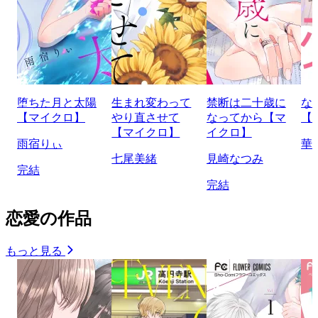
堕ちた月と太陽
生まれ変わって
禁断は二十歳に
な
【マイクロ】
やり直させて
なってから【マ
【
【マイクロ】
イクロ】
雨宿りぃ
華
七尾美緒
見崎なつみ
完結
完結
恋愛の作品
もっと見る