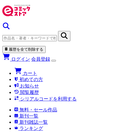
履歴を全て削除する
ログイン
会員登録
カート
初めての方
お知らせ
閲覧履歴
シリアルコードを利用する
無料・セール作品
新刊一覧
新刊雑誌一覧
ランキング