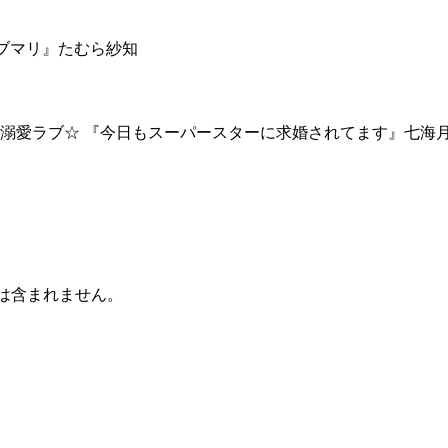
『ラブマリ』たむら紗知
ーム溺愛ラブ☆ 『今日もスーパースターに求婚されてます』七
等は含まれません。