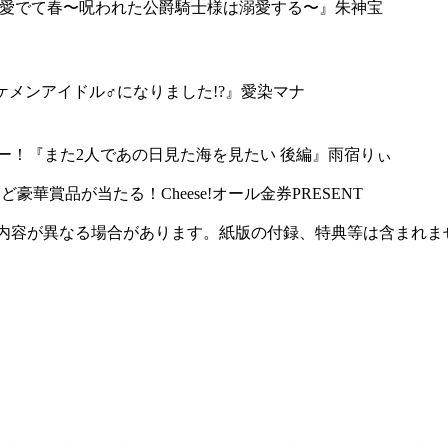
!!『愛でて春〜呪われた公爵騎士様は溺愛する〜』朱神宝
イケメンアイドル♂になりました!?』愛染マナ
リー！『また2人であの日見た海を見たい 後編』雨宿りぃ
ど豪華賞品が当たる！Cheese!オール金券PRESENT
と一部内容が異なる場合があります。紙版の付録、特典等は含まれ