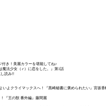
ジ付き！美麗カラーを堪能してね♪
僕は魔法少女（♂）に恋をした。』第1話
試し読み!!
、いよいよクライマックスへ！『黒崎秘書に褒められたい』宮坂
う！『王の獣 番外編』藤間麗