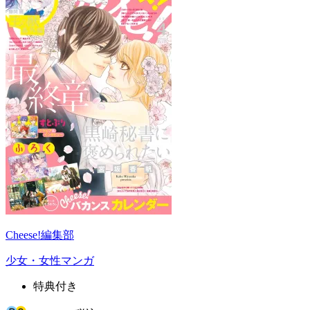
Cheese!編集部
少女・女性マンガ
特典付き