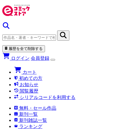
履歴を全て削除する
ログイン
会員登録
カート
初めての方
お知らせ
閲覧履歴
シリアルコードを利用する
無料・セール作品
新刊一覧
新刊雑誌一覧
ランキング