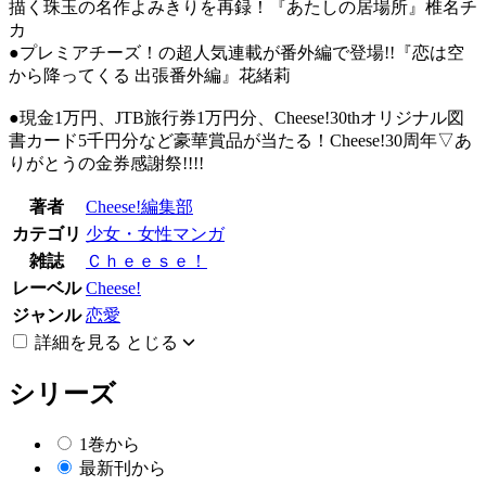
描く珠玉の名作よみきりを再録！『あたしの居場所』椎名チ
カ
●プレミアチーズ！の超人気連載が番外編で登場!!『恋は空
から降ってくる 出張番外編』花緒莉
●現金1万円、JTB旅行券1万円分、Cheese!30thオリジナル図
書カード5千円分など豪華賞品が当たる！Cheese!30周年▽あ
りがとうの金券感謝祭!!!!
著者
Cheese!編集部
カテゴリ
少女・女性マンガ
雑誌
Ｃｈｅｅｓｅ！
レーベル
Cheese!
ジャンル
恋愛
詳細を見る
とじる
シリーズ
1巻から
最新刊から