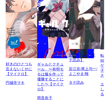
碧のかたみ【タ
転
テ読み】
B
好きのひとつも
ギャルとクチュ
ゲ
近江谷/尾上与一/
言えないくせに
ール 〜有明モ
子
よこやま/牧
【マイクロ】
モは服を作って
さ
優勝することに
タテ読み
円城寺マキ
した〜【マイク
エ
ロ】
し
る
雨音奈子