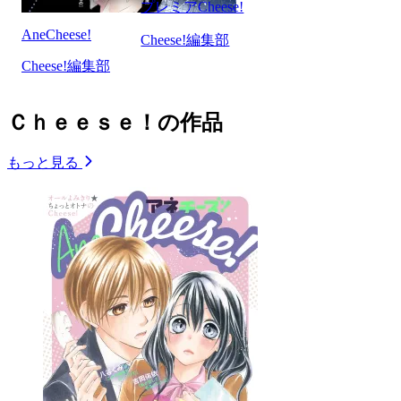
プレミアCheese!
AneCheese!
Cheese!編集部
Cheese!編集部
Ｃｈｅｅｓｅ！の作品
もっと見る