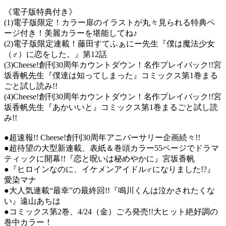
《電子版特典付き》
(1)電子版限定！カラー扉のイラストが丸々見られる特典ペ
ージ付き！美麗カラーを堪能してね♪
(2)電子版限定連載！藤田すてふぁにー先生『僕は魔法少女
（♂）に恋をした。』第12話
(3)Cheese!創刊30周年カウントダウン！名作プレイバック!!宮
坂香帆先生『僕達は知ってしまった』コミックス第1巻まる
ごと試し読み!!
(4)Cheese!創刊30周年カウントダウン！名作プレイバック!!宮
坂香帆先生『あかいいと』コミックス第1巻まるごと試し読
み!!
●超速報!! Cheese!創刊30周年アニバーサリー企画続々!!
●超待望の大型新連載、表紙＆巻頭カラー55ページでドラマ
ティックに開幕!!『恋と呪いは秘めやかに』宮坂香帆
●『ヒロインなのに、イケメンアイドル♂になりました!?』
愛染マナ
●大人気連載“最幸”の最終回!!『鳴川くんは泣かされたくな
い』遠山あちは
●コミックス第2巻、4/24（金）ごろ発売!!大ヒット絶好調の
巻中カラー！