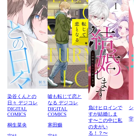
染谷くんとの
嘘も転じて恋と
日々 デジコレ
なる デジコレ
負けヒロインで
シ
DIGITAL
DIGITAL
すが結婚しま
COMICS
COMICS
宇
す〜この中に私
桐生菜央
寒田鰤
の夫がい
る！？〜