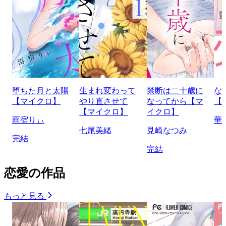
堕ちた月と太陽
生まれ変わって
禁断は二十歳に
な
【マイクロ】
やり直させて
なってから【マ
【
【マイクロ】
イクロ】
雨宿りぃ
華
七尾美緒
見崎なつみ
完結
完結
恋愛の作品
もっと見る