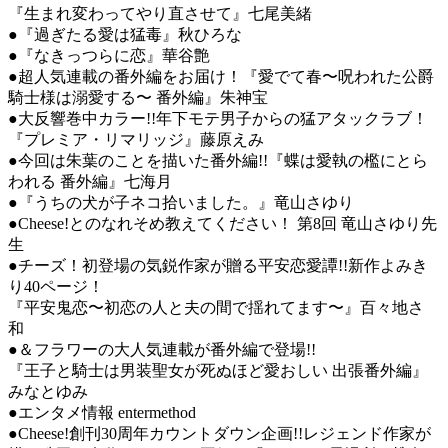
『生まれ変わってやり直させて』七尾美緒
●『過ぎたる愛は猛毒』秋ひろな
●『なきっつらに恋』華谷艶
●超人気連載の番外編をお届け！『愛でて春〜呪われた公爵
騎士様は溺愛する〜 番外編』朱神宝
●大反響巻中カラー!!年下モテ男子からの猛アタックラブ！
『プレミア・リマリッジ』藤原えみ
●今回は朱葉のことを描いた番外編!!『蝶は愛執の檻にとら
われる 番外編』七海月
●『うちの犬が子ネコ拾いました。』竜山さゆり
●Cheese!とのなれそめ教えてください！ 第8回 竜山さゆり先
生
●チーズ！初登場の気鋭作家が贈る平安恋愛譚!!新作よみき
り40ページ！
『平安鬼恋〜初恋の人と夫の間で揺れてます〜』百々地さ
和
●＆フラワーの大人気連載が番外編で登場!!
『王子と騎士は男装聖女が死ぬほど愛おしい 出張番外編』
みなとゆみ
●エンタメ情報 entermethod
●Cheese!創刊30周年カウントダウン企画!!レジェンド作家が