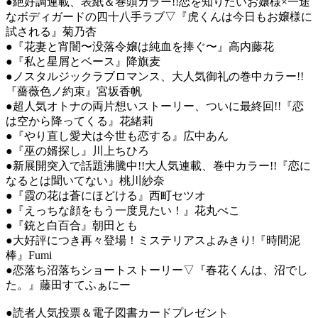
●絶好調連載、表紙＆巻頭カラー!!恋を知りたいお嬢様×一途
なボディガードの四十八手ラブ▽『虎くんは今日もお嬢様に
試される』菊乃杏
●『花妻と宵闇〜没落令嬢は純血を捧ぐ〜』高内藤花
●『私と星屑とベース』降旗麦
●ノスタルジックラブロマンス、大人気御礼の巻中カラー!!
『薔薇色ノ約束』宮坂香帆
●超人気オトナの両片想いストーリー、ついに最終回!!『恋
は空から降ってくる』花緒莉
●『やり直し愛犬は今世も恋する』広中あん
●『巫の婿探し』川上ちひろ
●新展開突入で話題沸騰中!!大人気連載、巻中カラー!!『恋に
なるとは聞いてない』桃川紗奈
●『霞の花は蒼にほどける』西町セツオ
●『えっちな顔をもう一度見たい！』花丸ぺこ
●『銃と白百合』朝田とも
●大好評につき再々登場！ミステリアスよみきり!『時間泥
棒』Fumi
●恋落ち沼落ちショートストーリー▽『春花くんは、沼でし
た。』藤田すてふぁにー
●読者人気投票＆電子図書カードプレゼント