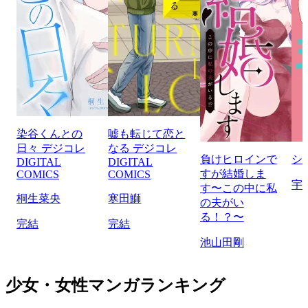
染谷くんとの
嘘も転じて恋と
日々 デジコレ
なる デジコレ
負けヒロインで
シ
DIGITAL
DIGITAL
すが結婚しま
COMICS
COMICS
宇
す〜この中に私
桐生菜央
寒田鰤
の夫がい
る！？〜
完結
完結
池山田剛
少女・女性マンガランキング