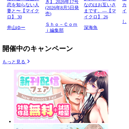
き】 2026年17号
恋を知らない人
なのはお互いさ
カ
(2026年8月5日発
妻と〜【マイク
まです。―【マ
イ
売)
ロ】 30
イクロ】 26
し
Ｓｈｏ－Ｃｏｍ
井山ゆー
深海魚
ｉ編集部
開催中のキャンペーン
もっと見る