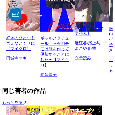
碧のかたみ【タ
転
テ読み】
B
好きのひとつも
ギャルとクチュ
ゲ
近江谷/尾上与一/
言えないくせに
ール 〜有明モ
子
よこやま/牧
【マイクロ】
モは服を作って
さ
優勝することに
タテ読み
円城寺マキ
した〜【マイク
エ
ロ】
し
る
雨音奈子
同じ著者の作品
もっと見る