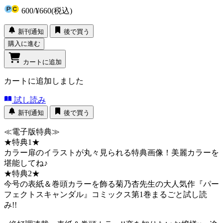
600
/
¥660
(税込)
新刊通知
後で買う
購入に進む
カートに追加
カートに追加しました
試し読み
新刊通知
後で買う
≪電子版特典≫
★特典1★
カラー扉のイラストが丸々見られる特典画像！美麗カラーを
堪能してね♪
★特典2★
今号の表紙＆巻頭カラーを飾る菊乃杏先生の大人気作『パー
フェクトスキャンダル』コミックス第1巻まるごと試し読
み!!