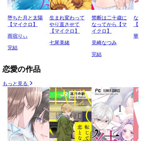
堕ちた月と太陽
生まれ変わって
禁断は二十歳に
な
【マイクロ】
やり直させて
なってから【マ
【
【マイクロ】
イクロ】
雨宿りぃ
華
七尾美緒
見崎なつみ
完結
完結
恋愛の作品
もっと見る