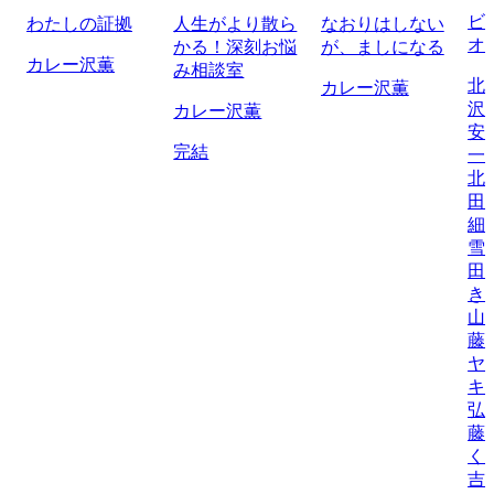
ビ
わたしの証拠
人生がより散ら
なおりはしない
オ
かる！深刻お悩
が、ましになる
カレー沢薫
み相談室
北
カレー沢薫
沢
カレー沢薫
安
完結
一
北
田
細
雪
田
き
山
藤
ヤ
キ
弘
藤
く
吉