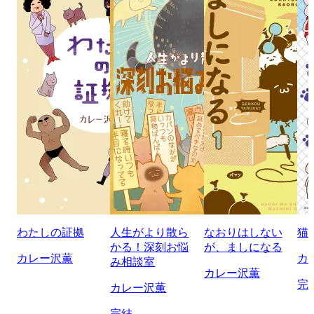
わたしの証拠
人生がより散ら
なおりはしない
猫
かる！深刻お悩
が、ましになる
カレー沢薫
カ
み相談室
カレー沢薫
完
カレー沢薫
完結