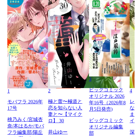
3
ビッグコミック
2
4
1
オリジナル 2026
極と蕾〜極道と
レ
モバフラ 2026年
年16号（2026年8
恋を知らない人
な
17号
月5日発売)
妻と〜【マイク
ま
桃乃みく/宮城杏
ビッグコミック
ロ】 30
イ
奈/本はるか/モバ
オリジナル編集
井山ゆー
深
フラ編集部/陽丘
部