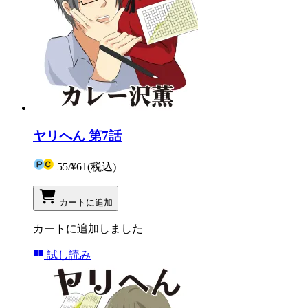
ヤリへん 第7話
55
/
¥61
(税込)
カートに追加
カートに追加しました
試し読み