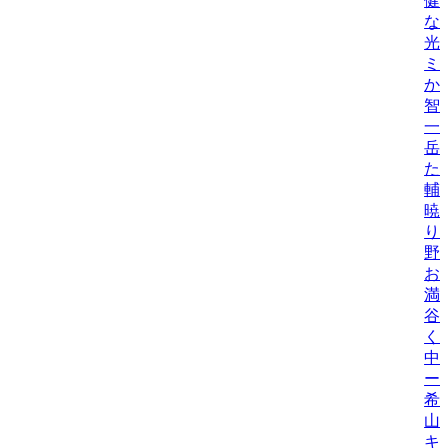
健
な
光
ミ
か
智
一
岳
た
輔
暁
り
野
お
満
谷
く
中
ー
希
山
キ