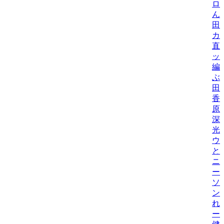
ロ
ん
田
カ
直
ッ
編
ぶ
田
香
原
深
光
ウ
と
ニ
ー
ソ
ン
れ
ー