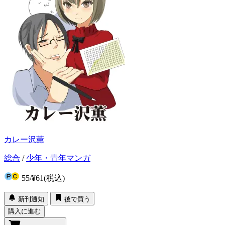
カレー沢薫
総合
/
少年・青年マンガ
55
/
¥61
(税込)
新刊通知
後で買う
購入に進む