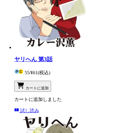
ヤリへん 第3話
55
/
¥61
(税込)
カートに追加
カートに追加しました
試し読み