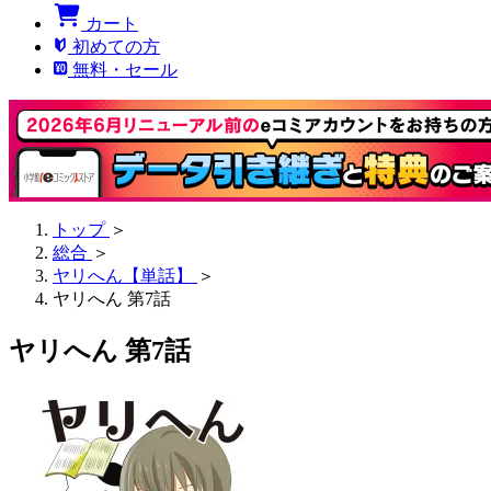
カート
初めての方
無料・セール
トップ
＞
総合
＞
ヤリへん【単話】
＞
ヤリへん 第7話
ヤリへん 第7話