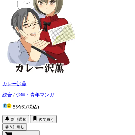
カレー沢薫
総合
/
少年・青年マンガ
55
/
¥61
(税込)
新刊通知
後で買う
購入に進む