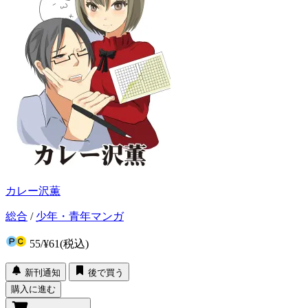
カレー沢薫
総合
/
少年・青年マンガ
55
/
¥61
(税込)
新刊通知
後で買う
購入に進む