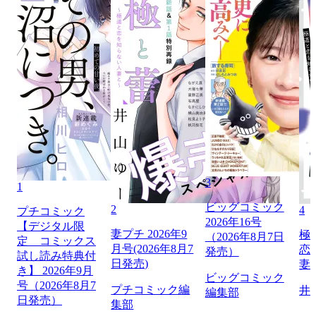
3
1
ビッグコミック
2
4
プチコミック
2026年16号
【デジタル限
妻プチ 2026年9
極
（2026年8月7日
定 コミックス
月号(2026年8月7
恋
発売）
試し読み特典付
日発売)
妻
き】 2026年9月
ビッグコミック
号（2026年8月7
プチコミック編
井
編集部
日発売）
集部