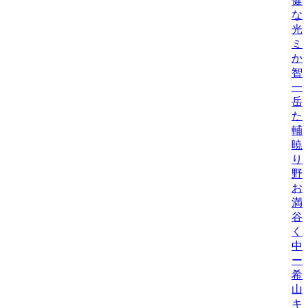
健
な
光
ミ
か
智
一
岳
た
輔
暁
り
野
お
満
谷
く
中
ー
希
山
キ