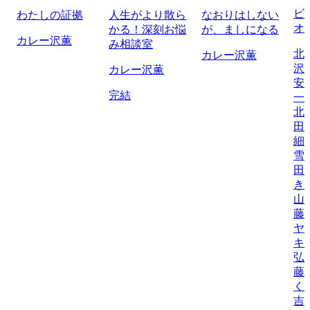
ビ
わたしの証拠
人生がより散ら
なおりはしない
オ
かる！深刻お悩
が、ましになる
カレー沢薫
み相談室
北
カレー沢薫
沢
カレー沢薫
安
完結
一
北
田
細
雪
田
き
山
藤
ヤ
キ
弘
藤
く
吉