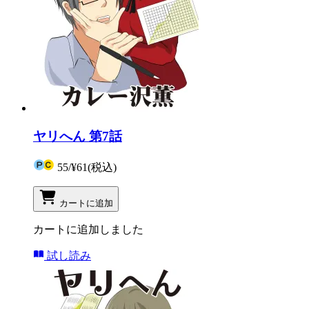
ヤリへん 第7話
55
/
¥61
(税込)
カートに追加
カートに追加しました
試し読み