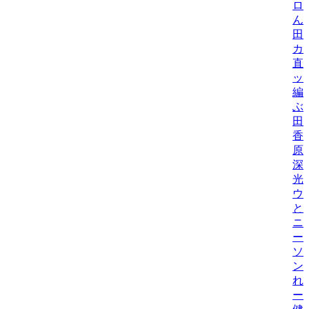
ロ
ん
田
カ
直
ッ
編
ぶ
田
香
原
深
光
ウ
と
ニ
ー
ソ
ン
れ
ー