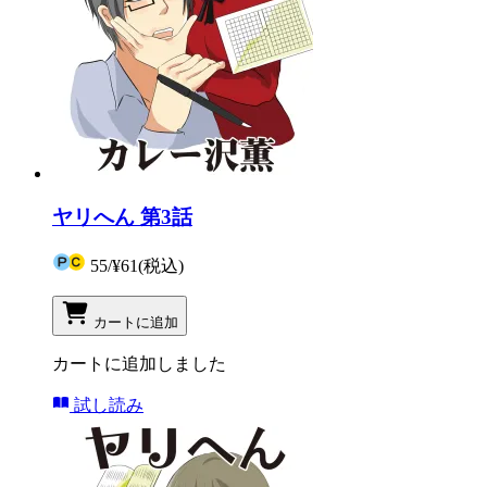
ヤリへん 第3話
55
/
¥61
(税込)
カートに追加
カートに追加しました
試し読み