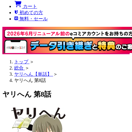
カート
初めての方
無料・セール
トップ
＞
総合
＞
ヤリへん【単話】
＞
ヤリへん 第8話
ヤリへん 第8話