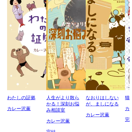
わたしの証拠
人生がより散ら
なおりはしない
猫
かる！深刻お悩
が、ましになる
カレー沢薫
カ
み相談室
カレー沢薫
完
カレー沢薫
完結