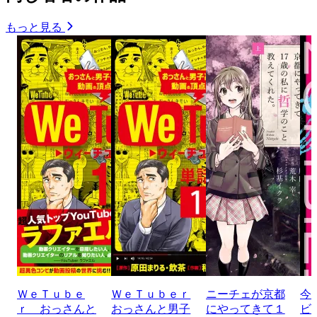
もっと見る
ＷｅＴｕｂｅ
ＷｅＴｕｂｅｒ
ニーチェが京都
今
ｒ おっさんと
おっさんと男子
にやってきて１
ビ