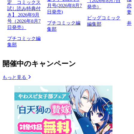
（2026年8月7日
定 コミックス
月号(2026年8月7
恋
発売）
試し読み特典付
日発売)
妻
き】 2026年9月
ビッグコミック
号（2026年8月7
プチコミック編
井
編集部
日発売）
集部
プチコミック編
集部
開催中のキャンペーン
もっと見る