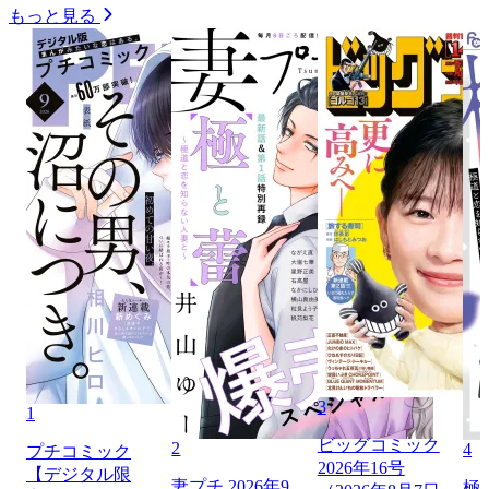
もっと見る
3
1
ビッグコミック
2
4
プチコミック
2026年16号
【デジタル限
妻プチ 2026年9
極