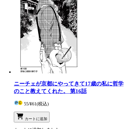
ニーチェが京都にやってきて17歳の私に哲学
のこと教えてくれた。 第16話
55
/
¥61
(税込)
カートに追加