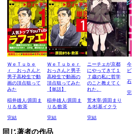
ＷｅＴｕｂｅ
ＷｅＴｕｂｅｒ
ニーチェが京都
今
ｒ おっさんと
おっさんと男子
にやってきて１
ビ
男子高校生で動
高校生で動画の
７歳の私に哲学
石
画の頂点狙って
頂点狙ってみた
のこと教えてく
みた
【単話】
れた。
完
稲井雄人/原田ま
稲井雄人/原田ま
荒木宰/原田まり
りる/飲茶
りる/飲茶
る/杉基イクラ
完結
完結
完結
同じ著者の作品