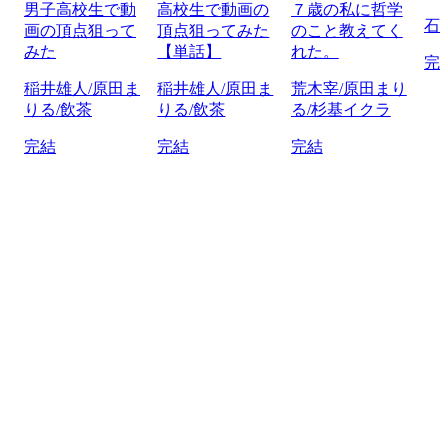
男子高校生で動
高校生で動画の
７歳の私に哲学
石
画の頂点狙って
頂点狙ってみた
のこと教えてく
みた
【単話】
れた。
完
稲井雄人/原田ま
稲井雄人/原田ま
荒木宰/原田まり
りる/飲茶
りる/飲茶
る/杉基イクラ
完結
完結
完結