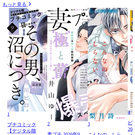
もっと見る
4
1
ビ
2
3
プチコミック
20
【デジタル限
妻プチ 2026年9
こんなの、しら