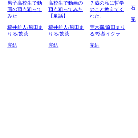
男子高校生で動
高校生で動画の
７歳の私に哲学
石
画の頂点狙って
頂点狙ってみた
のこと教えてく
みた
【単話】
れた。
完
稲井雄人/原田ま
稲井雄人/原田ま
荒木宰/原田まり
りる/飲茶
りる/飲茶
る/杉基イクラ
完結
完結
完結