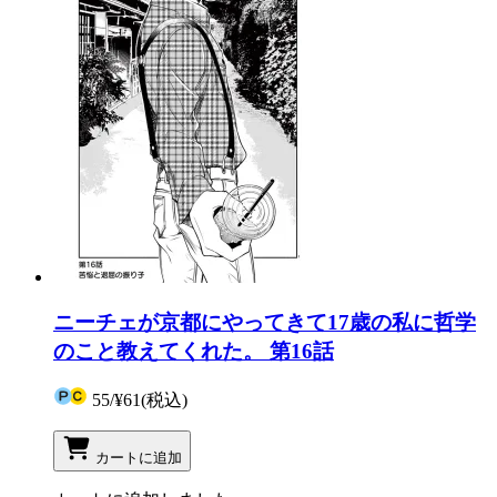
ニーチェが京都にやってきて17歳の私に哲学
のこと教えてくれた。 第16話
55
/
¥61
(税込)
カートに追加