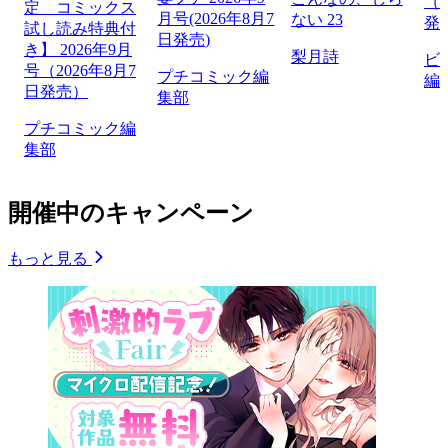
（2
定 コミックス
月号(2026年8月7
ない 23
発
試し読み特典付
日発売)
き】 2026年9月
梨月詩
ビ
号（2026年8月7
プチコミック編
編
日発売）
集部
プチコミック編
集部
開催中のキャンペーン
もっと見る