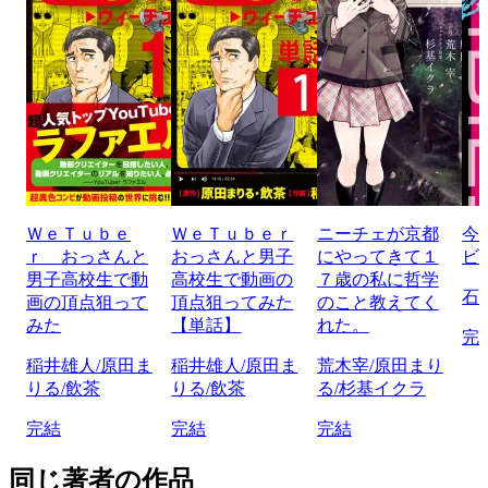
ＷｅＴｕｂｅ
ＷｅＴｕｂｅｒ
ニーチェが京都
今
ｒ おっさんと
おっさんと男子
にやってきて１
ビ
男子高校生で動
高校生で動画の
７歳の私に哲学
石
画の頂点狙って
頂点狙ってみた
のこと教えてく
みた
【単話】
れた。
完
稲井雄人/原田ま
稲井雄人/原田ま
荒木宰/原田まり
りる/飲茶
りる/飲茶
る/杉基イクラ
完結
完結
完結
同じ著者の作品