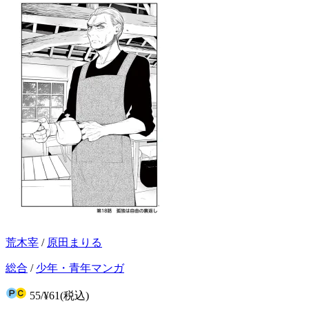
荒木宰
/
原田まりる
総合
/
少年・青年マンガ
55
/
¥61
(税込)