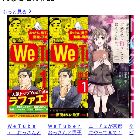
もっと見る
ＷｅＴｕｂｅ
ＷｅＴｕｂｅｒ
ニーチェが京都
今
ｒ おっさんと
おっさんと男子
にやってきて１
ビ