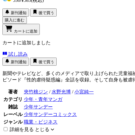
530
/
¥583
(税込)
新刊通知
後で買う
購入に進む
カートに追加
カートに追加しました
試し読み
新刊通知
後で買う
新聞やテレビなど、多くのメディアで取り上げられた児童福
ピソード『性的虐待疑惑編』全話を収録。そして自身も被虐
著者
夾竹桃ジン
/
水野光博
/
小宮純一
カテゴリ
少年・青年マンガ
雑誌
少年サンデー
レーベル
少年サンデーコミックス
ジャンル
職業・ビジネス
詳細を見る
とじる