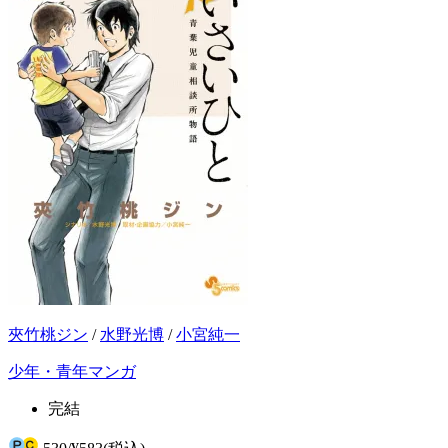
夾竹桃ジン
/
水野光博
/
小宮純一
少年・青年マンガ
完結