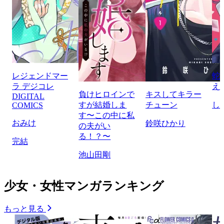
レジェンドマー
蛇
ラ デジコレ
え
負けヒロインで
キスしてキラー
DIGITAL
すが結婚しま
チューン
し
COMICS
す〜この中に私
おみけ
鈴咲ひかり
の夫がい
る！？〜
完結
池山田剛
少女・女性マンガランキング
もっと見る