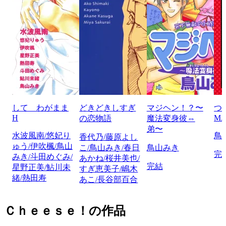
して わがまま
どきどきしすぎ
マジヘン！？〜
つ
H
MA
の恋物語
魔法変身彼⇔
弟〜
水波風南/悠妃り
鳥
香代乃/藤原よし
ゅう/伊吹楓/鳥山
こ/鳥山みき/春日
鳥山みき
完
みき/斗田めぐみ/
あかね/桜井美也/
完結
星野正美/鮎川未
すぎ恵美子/嶋木
緒/熱田寿
あこ/長谷部百合
Ｃｈｅｅｓｅ！の作品