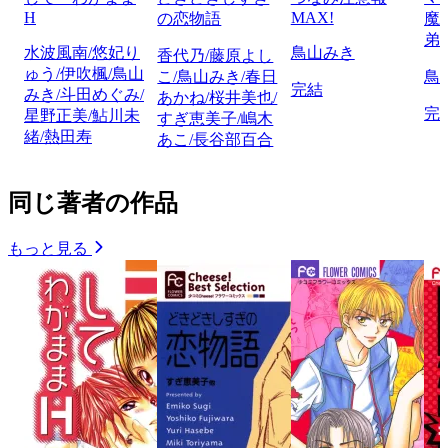
H
MAX!
の恋物語
魔
弟
水波風南/悠妃り
鳥山みき
香代乃/藤原よし
ゅう/伊吹楓/鳥山
こ/鳥山みき/春日
鳥
完結
みき/斗田めぐみ/
あかね/桜井美也/
完
星野正美/鮎川未
すぎ恵美子/嶋木
緒/熱田寿
あこ/長谷部百合
同じ著者の作品
もっと見る