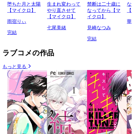
堕ちた月と太陽
生まれ変わって
禁断は二十歳に
な
【マイクロ】
やり直させて
なってから【マ
【
【マイクロ】
イクロ】
雨宿りぃ
華
七尾美緒
見崎なつみ
完結
完結
ラブコメの作品
もっと見る