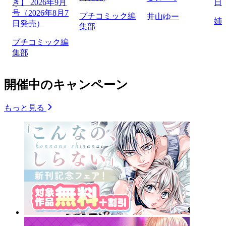
き】 2026年9月
日
号（2026年8月7
プチコミック編
井山ゆー
姉
日発売）
集部
プチコミック編
集部
開催中のキャンペーン
もっと見る