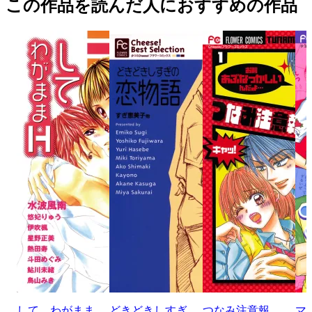
この作品を読んだ人におすすめの作品
して わがまま
どきどきしすぎ
つなみ注意報
マ