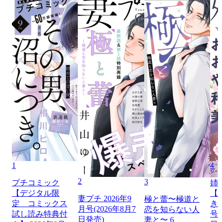
1
4
2
3
プチコミック
姉
【デジタル限
【
妻プチ 2026年9
極と蕾〜極道と
定 コミックス
き】
月号(2026年8月7
恋を知らない人
試し読み特典付
号（
日発売)
妻と〜 6