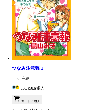
つなみ注意報 1
完結
530
/
¥583
(税込)
カートに追加