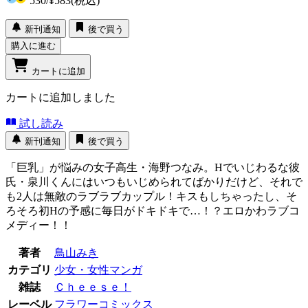
530
/
¥583
(税込)
新刊通知
後で買う
購入に進む
カートに追加
カートに追加しました
試し読み
新刊通知
後で買う
「巨乳」が悩みの女子高生・海野つなみ。Hでいじわるな彼
氏・泉川くんにはいつもいじめられてばかりだけど、それで
も2人は無敵のラブラブカップル！キスもしちゃったし、そ
ろそろ初Hの予感に毎日がドキドキで…！？エロかわラブコ
メディー！！
著者
鳥山みき
カテゴリ
少女・女性マンガ
雑誌
Ｃｈｅｅｓｅ！
レーベル
フラワーコミックス