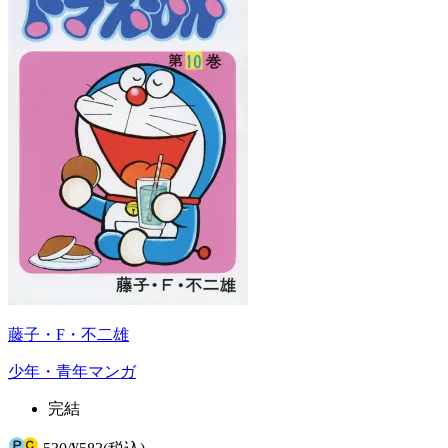
藤子・F・不二雄
少年・青年マンガ
完結