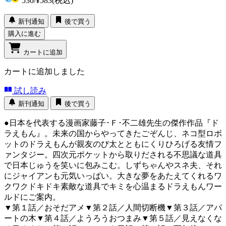
530
/
¥583
(税込)
新刊通知
後で買う
購入に進む
カートに追加
カートに追加しました
試し読み
新刊通知
後で買う
●日本を代表する漫画家藤子･Ｆ･不二雄先生の傑作作品『ド
ラえもん』。未来の国からやってきたごぞんじ、ネコ型ロボ
ットのドラえもんが親友のび太とともにくりひろげる友情フ
ァンタジー。四次元ポケットから取りだされる不思議な道具
で日本じゅうを笑いに包みこむ。しずちゃんやスネ夫、それ
にジャイアンも元気いっぱい。大きな夢をあたえてくれるワ
クワクドキドキ素敵な道具でキミを心温まるドラえもんワー
ルドにご案内。
▼第１話／おそだアメ▼第２話／人間切断機▼第３話／アパ
ートの木▼第４話／ようろうおつまみ▼第５話／見えなくな