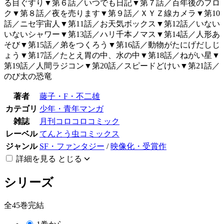
る目ぐすり▼第６話／いつでも日記▼第７話／百年後のフロ
ク▼第８話／夜を売ります▼第９話／ＸＹＺ線カメラ▼第10
話／ニセ宇宙人▼第11話／お天気ボックス▼第12話／いない
いないシャワー▼第13話／ハリ千本ノマス▼第14話／人形あ
そび▼第15話／弟をつくろう▼第16話／動物がたにげだしじ
ょう▼第17話／たとえ胃の中、水の中▼第18話／ねがい星▼
第19話／人間ラジコン▼第20話／スピードどけい▼第21話／
のび太の恐竜
著者
藤子・F・不二雄
カテゴリ
少年・青年マンガ
雑誌
月刊コロコロコミック
レーベル
てんとう虫コミックス
ジャンル
SF・ファンタジー
/
映像化・受賞作
詳細を見る
とじる
シリーズ
全45巻完結