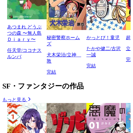
あつまれ どうぶ
つの森 〜無人島
秘密警察ホーム
かっとび！童児
超
Ｄｉａｒｙ〜
ズ
たかや健二/古沢
立
任天堂/ココナス
犬木栄治/立神
一誠
ルンバ
完
敦
完結
完結
SF・ファンタジーの作品
もっと見る