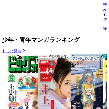
寺
み
も
佐
完
少年・青年マンガランキング
もっと見る