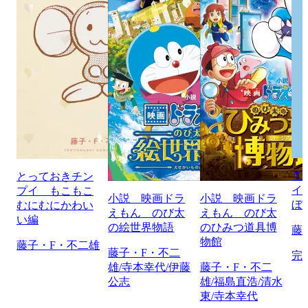
Ｔ
とっておきチン
イ
プイ もこもこ
小説 映画ドラ
小説 映画ドラ
ぼ
むにむにかわい
えもん のび太
えもん のび太
い編
の絵世界物語
のひみつ道具博
藤
物館
藤子・F・不二雄
藤子・F・不二
完
雄/寺本幸代/伊藤
藤子・F・不二
公志
雄/福島直浩/清水
東/寺本幸代