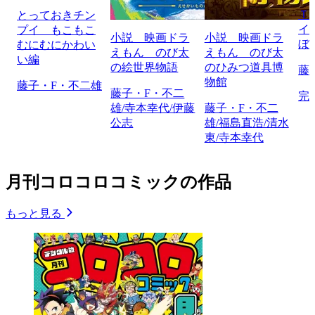
Ｔ
とっておきチン
イ
プイ もこもこ
小説 映画ドラ
小説 映画ドラ
ぼ
むにむにかわい
えもん のび太
えもん のび太
い編
の絵世界物語
のひみつ道具博
藤
物館
藤子・F・不二雄
藤子・F・不二
完
雄/寺本幸代/伊藤
藤子・F・不二
公志
雄/福島直浩/清水
東/寺本幸代
月刊コロコロコミックの作品
もっと見る