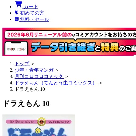
カート
初めての方
無料・セール
トップ
＞
少年・青年マンガ
＞
月刊コロコロコミック
＞
ドラえもん（てんとう虫コミックス）
＞
ドラえもん 10
ドラえもん 10