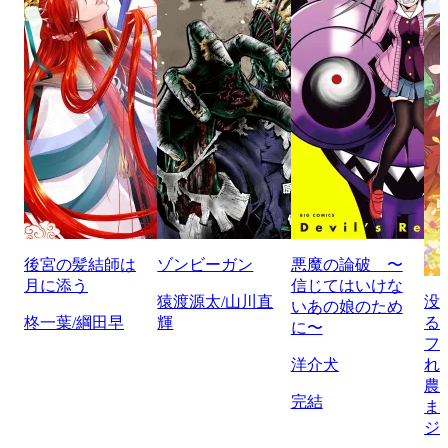
後宮の髪結師は
ゾンビーガン
悪魔の論破 〜
月に添う
信じてはいけな
猿渡源太/山川直
没
いあの娘のため
柊一葉/綱田早
輝
る
に〜
フ
洋介犬
れ
農
完結
ま
ジ