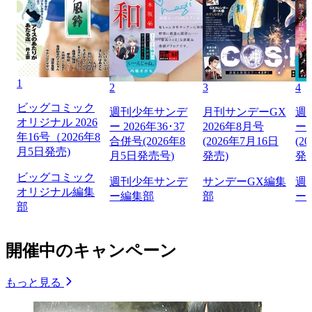
1
2
3
4
ビッグコミック
週刊少年サンデ
月刊サンデーGX
週
オリジナル 2026
ー 2026年36･37
2026年8月号
ー 
年16号（2026年8
合併号(2026年8
(2026年7月16日
(2
月5日発売)
月5日発売号)
発売)
発
ビッグコミック
週刊少年サンデ
サンデーGX編集
週
オリジナル編集
ー編集部
部
ー
部
開催中のキャンペーン
もっと見る