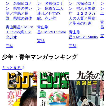
ン 名探偵コナ
ン 名探偵コナ
ン 名探偵コナ
ン
ン 県警の黒い
ン 危険な二人
ン 揺れる警視
ン
闇／群馬と長
連れ／死亡の
庁 １２００万
二
野 県境の遺体
館、赤い壁
人の人質／悪意
青
と聖者の行進
青山剛昌/TMS/V
青山剛
昌/
１Studio/第１ス
昌/TMS/V1 Studio
青山剛
完
タジオ
昌/TMS/V1 Studio
完結
完結
完結
少年・青年マンガランキング
もっと見る