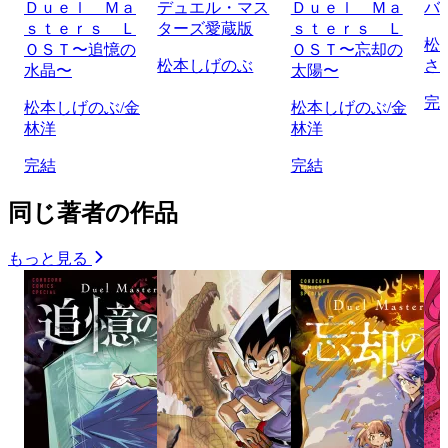
Ｄｕｅｌ Ｍａ
デュエル・マス
Ｄｕｅｌ Ｍａ
バ
ｓｔｅｒｓ Ｌ
ターズ愛蔵版
ｓｔｅｒｓ Ｌ
松
ＯＳＴ〜追憶の
ＯＳＴ〜忘却の
松本しげのぶ
さ
水晶〜
太陽〜
完
松本しげのぶ/金
松本しげのぶ/金
林洋
林洋
完結
完結
同じ著者の作品
もっと見る