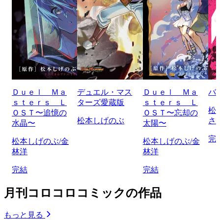
Ｄｕｅｌ Ｍａ
デュエル・マス
Ｄｕｅｌ Ｍａ
バ
ｓｔｅｒｓ Ｌ
ターズ愛蔵版
ｓｔｅｒｓ Ｌ
松
ＯＳＴ〜追憶の
ＯＳＴ〜忘却の
松本しげのぶ
さ
水晶〜
太陽〜
完
松本しげのぶ/金
松本しげのぶ/金
林洋
林洋
完結
完結
月刊コロコロコミックの作品
もっと見る