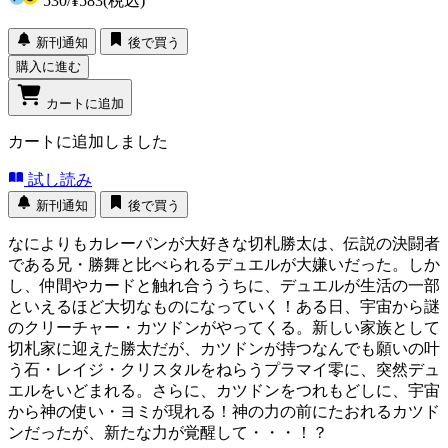
530
/
¥583
(税込)
新刊通知
後で買う
購入に進む
カートに追加
カートに追加しました
試し読み
新刊通知
後で買う
なによりもカレーパンが大好きな切札勝太は、伝説の決闘者
である兄・勝舞と比べられるデュエルが大嫌いだった。しか
し、仲間やカードと触れ合ううちに、デュエルが生活の一部
といえるほど大切なものになっていく！ある日、宇宙から謎
のクリーチャー・カツドンがやってくる。新しい家族として
切札家に迎えた勝太だが、カツドンが持つなんでも願いの叶
う石・レイジ・クリスタルをねらうプラマイ零に、突然デュ
エルをいどまれる。さらに、カツドンをつれもどしに、宇宙
から神の使い・ヨミが現れる！神の力の前にたおれるカツド
ンだったが、新たな力が覚醒して・・・！？