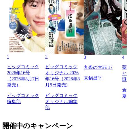
1
2
3
4
ビッグコミック
ビッグコミック
九条の大罪 17
薬
2026年16号
オリジナル 2026
と
真鍋昌平
（2026年8月7日
年16号（2026年8
謎
発売）
月5日発売)
倉
ビッグコミック
ビッグコミック
夏
編集部
オリジナル編集
部
開催中のキャンペーン