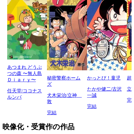
あつまれ どうぶ
つの森 〜無人島
秘密警察ホーム
かっとび！童児
超
Ｄｉａｒｙ〜
ズ
たかや健二/古沢
立
任天堂/ココナス
犬木栄治/立神
一誠
ルンバ
完
敦
完結
完結
映像化・受賞作の作品