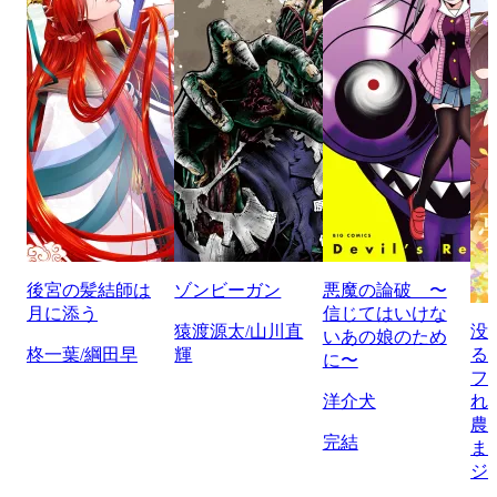
後宮の髪結師は
ゾンビーガン
悪魔の論破 〜
月に添う
信じてはいけな
猿渡源太/山川直
没
いあの娘のため
柊一葉/綱田早
輝
る
に〜
フ
洋介犬
れ
農
完結
ま
ジ