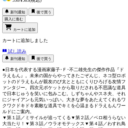
530
/
¥583
(税込)
新刊通知
後で買う
購入に進む
カートに追加
カートに追加しました
試し読み
新刊通知
後で買う
●日本を代表する漫画家藤子･Ｆ･不二雄先生の傑作作品『ド
ラえもん』。未来の国からやってきたごぞんじ、ネコ型ロボ
ットのドラえもんが親友のび太とともにくりひろげる友情フ
ァンタジー。四次元ポケットから取りだされる不思議な道具
で日本じゅうを笑いに包みこむ。しずちゃんやスネ夫、それ
にジャイアンも元気いっぱい。大きな夢をあたえてくれるワ
クワクドキドキ素敵な道具でキミを心温まるドラえもんワー
ルドにご案内。
▼第１話／ミサイルが追ってくる▼第２話／ベロ相うらない
大当たり！▼第３話／ウラオモテックス▼第４話／わすれ鳥