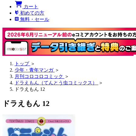
カート
初めての方
無料・セール
トップ
＞
少年・青年マンガ
＞
月刊コロコロコミック
＞
ドラえもん（てんとう虫コミックス）
＞
ドラえもん 12
ドラえもん 12