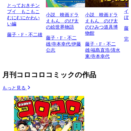
Ｔ
とっておきチン
イ
プイ もこもこ
小説 映画ドラ
小説 映画ドラ
ぼ
むにむにかわい
えもん のび太
えもん のび太
い編
の絵世界物語
のひみつ道具博
藤
物館
藤子・F・不二雄
藤子・F・不二
完
雄/寺本幸代/伊藤
藤子・F・不二
公志
雄/福島直浩/清水
東/寺本幸代
月刊コロコロコミックの作品
もっと見る