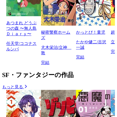
あつまれ どうぶ
つの森 〜無人島
秘密警察ホーム
かっとび！童児
超
Ｄｉａｒｙ〜
ズ
たかや健二/古沢
立
任天堂/ココナス
犬木栄治/立神
一誠
ルンバ
完
敦
完結
完結
SF・ファンタジーの作品
もっと見る