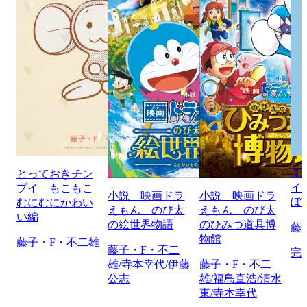
Ｔ
とっておきチン
イ
プイ もこもこ
小説 映画ドラ
小説 映画ドラ
ぼ
むにむにかわい
えもん のび太
えもん のび太
い編
の絵世界物語
のひみつ道具博
藤
物館
藤子・F・不二雄
藤子・F・不二
完
雄/寺本幸代/伊藤
藤子・F・不二
公志
雄/福島直浩/清水
東/寺本幸代