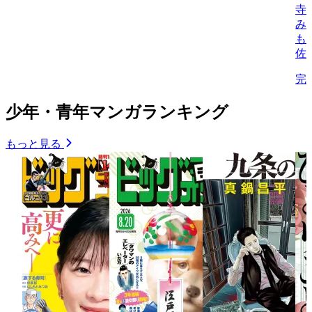
寺
み
も
佐
完
少年・青年マンガランキング
もっと見る