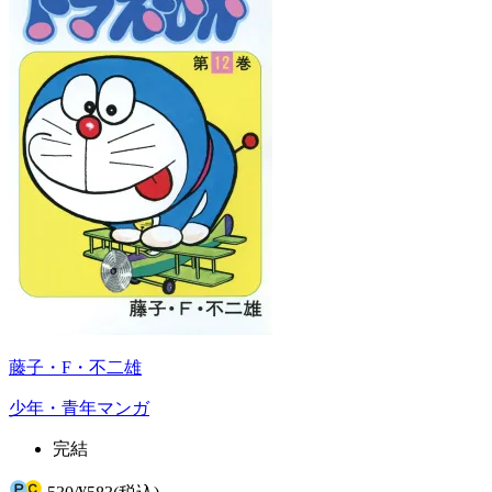
藤子・F・不二雄
少年・青年マンガ
完結