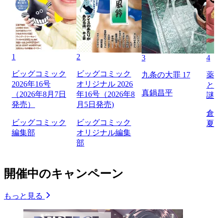
1
2
3
4
ビッグコミック
ビッグコミック
九条の大罪 17
薬
2026年16号
オリジナル 2026
と
真鍋昌平
（2026年8月7日
年16号（2026年8
謎
発売）
月5日発売)
倉
ビッグコミック
ビッグコミック
夏
編集部
オリジナル編集
部
開催中のキャンペーン
もっと見る