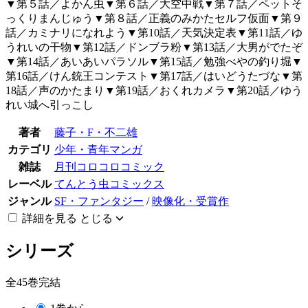
▼第５話／よかん虫▼第６話／大空中戦▼第７話／ペットそ
っくりまんじゅう▼第８話／正義のみかたセルフ仮面▼第９
話／カミナリになれよう▼第10話／天気決定表▼第11話／ゆ
うれいの干物▼第12話／ドンブラ粉▼第13話／大男がでたぞ
▼第14話／あいあいパラソル▼第15話／勉強べやの釣り堀▼
第16話／けん銃王コンテスト▼第17話／はいどうたづな▼第
18話／声のかたまり▼第19話／おくれカメラ▼第20話／ゆう
れい城へ引っこし
著者
藤子・F・不二雄
カテゴリ
少年・青年マンガ
雑誌
月刊コロコロコミック
レーベル
てんとう虫コミックス
ジャンル
SF・ファンタジー
/
映像化・受賞作
詳細を見る
とじる
シリーズ
全45巻完結