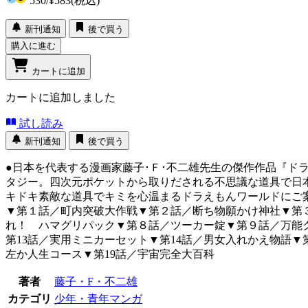
530
/
¥583
(税込)
新刊通知
後で買う
購入に進む
カートに追加
カートに追加しました
試し読み
新刊通知
後で買う
●日本を代表する漫画家藤子･Ｆ･不二雄先生の傑作作品『
タジー。四次元ポケットから取りだされる不思議な道具で日
キドキ素敵な道具でキミを心温まるドラえもんワールドにご
▼第１話／町内突破大作戦▼第２話／断ち物願かけ神社▼第
れ！ ハマグリパック▼第８話／ツーカー錠▼第９話／万能クリ
第13話／実用ミニカーセット▼第14話／男女入れかえ物語▼
左か人生コース▼第19話／宇宙完全大百科
著者
藤子・F・不二雄
カテゴリ
少年・青年マンガ