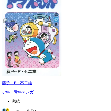
藤子・F・不二雄
少年・青年マンガ
完結