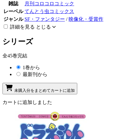
雑誌
月刊コロコロコミック
レーベル
てんとう虫コミックス
ジャンル
SF・ファンタジー
/
映像化・受賞作
詳細を見る
とじる
シリーズ
全45巻完結
1巻から
最新刊から
未購入分をまとめてカートに追加
カートに追加しました