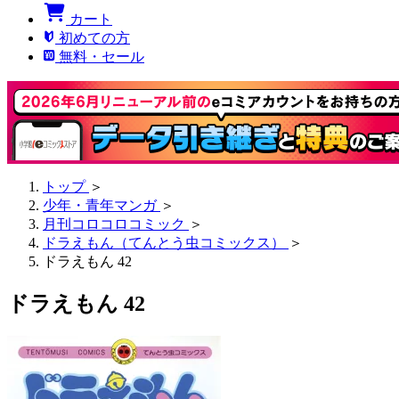
カート
初めての方
無料・セール
トップ
＞
少年・青年マンガ
＞
月刊コロコロコミック
＞
ドラえもん（てんとう虫コミックス）
＞
ドラえもん 42
ドラえもん 42