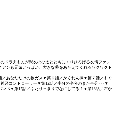
トのドラえもんが親友のび太とともにくりひろげる友情ファン
イアンも元気いっぱい。大きな夢をあたえてくれるワクワクド
話／あなただけの物ガス▼第６話／かくれん棒▼第７話／もぐ
神経コントローラー▼第12話／半分の半分のまた半分･･･▼
ボンベ▼第17話／ふたりっきりでなにしてる？▼第18話／右か