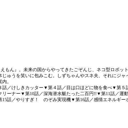
ドラえもん』。未来の国からやってきたごぞんじ、ネコ型ロボッ
本じゅうを笑いに包みこむ。しずちゃんやスネ夫、それにジャ
案内。
３話／けしきカッター▼第４話／目は口ほどに物を食べ▼第５
ーナー▼第10話／深海潜水艇たった二百円!!▼第11話／運動
第15話／やりすぎ！ のぞみ実現機▼第16話／感情エネルギー