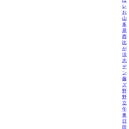
ぼ
レ
お
山
多
原
西
比/
が
涼
志
デ
ン
藤
ズ
野
野機
立
午
奥
日
田