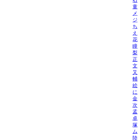
石
童
メ
ジ
ち
え
花
瞳
梨
正
文
又
輔
絵
に
金
次
孟
卓
塚
ム
陸