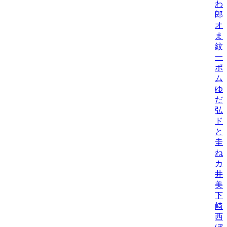
わ
郎
オ
ま
紋
一
ポ
ム
ゆ
だ
弘
ド
と
圭
ね
カ
井
美/
下
﨑
西