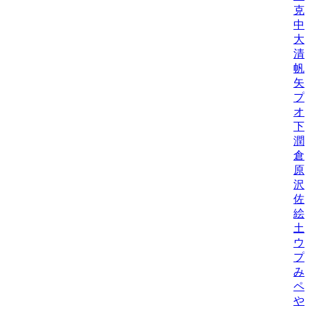
克
中
大
清
帆
矢
プ
オ
下
潤
倉
原
沢
佐
絵
土
ウ
プ
み
ペ
や