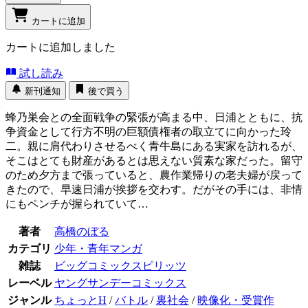
カートに追加
カートに追加しました
試し読み
新刊通知
後で買う
蜂乃巣会との全面戦争の緊張が高まる中、日浦とともに、抗
争資金として行方不明の巨額債権者の取立てに向かった玲
二。親に肩代わりさせるべく青牛島にある実家を訪れるが、
そこはとても財産があるとは思えない質素な家だった。留守
のため夕方まで張っていると、農作業帰りの老夫婦が戻って
きたので、早速日浦が挨拶を交わす。だがその手には、非情
にもペンチが握られていて…
著者
高橋のぼる
カテゴリ
少年・青年マンガ
雑誌
ビッグコミックスピリッツ
レーベル
ヤングサンデーコミックス
ジャンル
ちょっとH
/
バトル
/
裏社会
/
映像化・受賞作