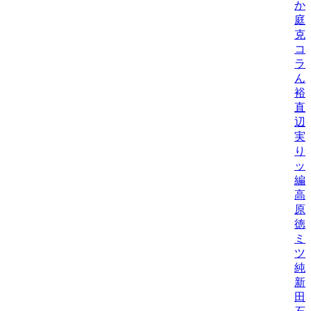
か
庭
克
コ
ラ
ん
裕
直
辺
実
り
ッ
編
高
原
徳
ミ
ツ
純
新
田