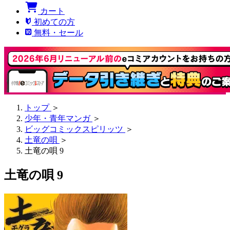
カート
初めての方
無料・セール
トップ
＞
少年・青年マンガ
＞
ビッグコミックスピリッツ
＞
土竜の唄
＞
土竜の唄 9
土竜の唄 9