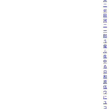
木
二
せ
田
河
二
ー
郎
う
俊
ふ
生
中
る
ロ
和
原
伍
ウ
に
ユ
コ