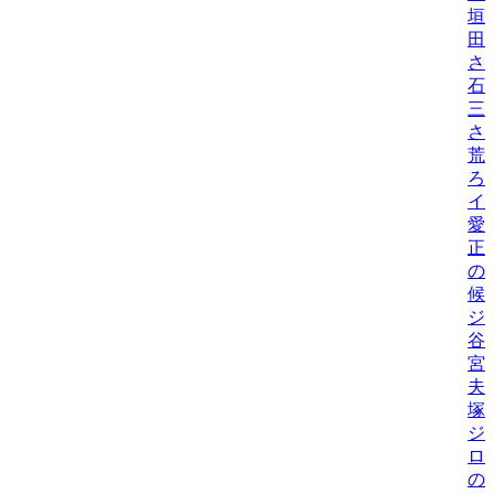
垣
田
さ
石
三
さ
荒
ろ
イ
愛
正
の
候
ジ
谷
宮
夫
塚
ジ
ロ
の