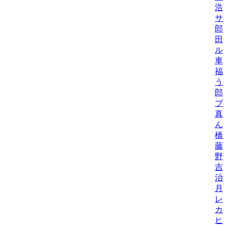
浩
サ
郎
田
ル
車
福
う
郎
ブ
真
ん
橋
藤
野
吉
治
月
レ
カ
ヒ