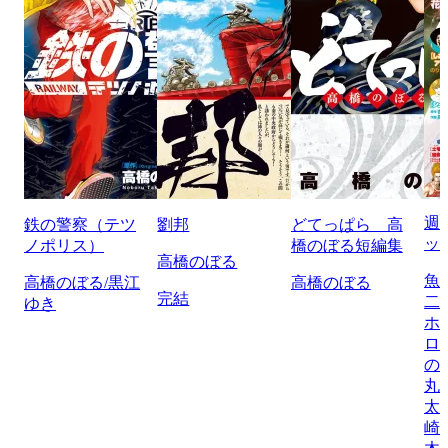
週
鉄の警察（テツ
劉邦
どてっぱら 高
ッ
ノポリス）
橋のぼる短編集
高橋のぼる
魚
高橋のぼる/黒江
高橋のぼる
完結
二
ゆき
ホ
ロ
の
丸
太
崎