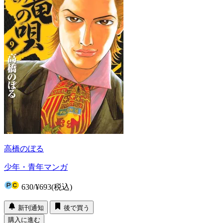
高橋のぼる
少年・青年マンガ
630
/
¥693
(税込)
新刊通知
後で買う
購入に進む