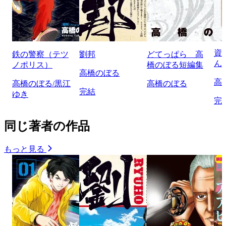
資
鉄の警察（テツ
劉邦
どてっぱら 高
ん
ノポリス）
橋のぼる短編集
高橋のぼる
高
高橋のぼる/黒江
高橋のぼる
完結
ゆき
完
同じ著者の作品
もっと見る