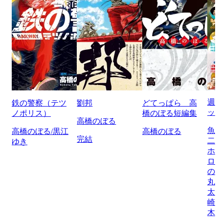
週
鉄の警察（テツ
劉邦
どてっぱら 高
ッ
ノポリス）
橋のぼる短編集
高橋のぼる
魚
高橋のぼる/黒江
高橋のぼる
完結
二
ゆき
ホ
ロ
の
丸
太
崎
木