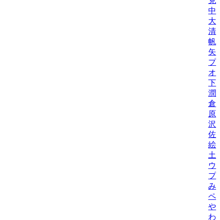
克
中
大
清
帆
矢
プ
オ
下
潤
倉
原
沢
佐
絵
土
ウ
プ
み
ペ
や
わ