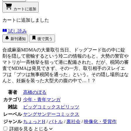
カートに追加
カートに追加しました
試し読み
新刊通知
後で買う
合成麻薬MDMAの大量取引当日、ドッグフード缶の中に錠
剤を隠して密輸するという玲二の情報のもと、大勢の警官や
マトリが一斉検挙を狙って港に配備された。だが、税関の審
査でMDMAは発見できず、その一方、取引相手のヌレイエ
フは「ブツは無事税関を通った」という。その隠し場所はな
んと、妊娠を装った大型犬の腹の中で…！？
著者
高橋のぼる
カテゴリ
少年・青年マンガ
雑誌
ビッグコミックスピリッツ
レーベル
ヤングサンデーコミックス
ジャンル
ちょっとH
/
バトル
/
裏社会
/
映像化・受賞作
詳細を見る
とじる