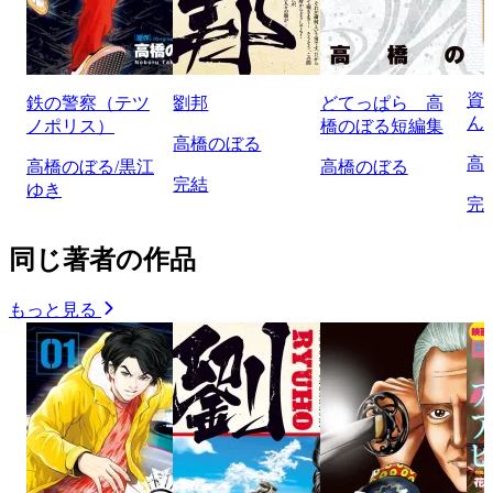
資
鉄の警察（テツ
劉邦
どてっぱら 高
ん
ノポリス）
橋のぼる短編集
高橋のぼる
高
高橋のぼる/黒江
高橋のぼる
完結
ゆき
完
同じ著者の作品
もっと見る