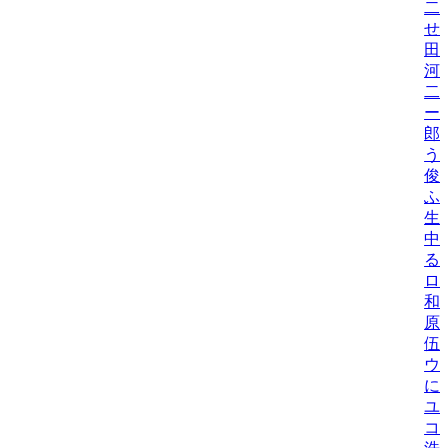
二
せ
田
河
二
ー
郎
う
俊
ふ
生
中
る
ロ
和
原
伍
ウ
に
ユ
コ