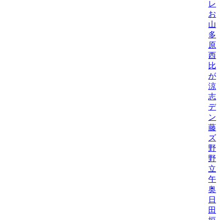
レ
お
山
多
原
西
比/
が
涼
志
デ
ン
藤
ズ
野
野機
立
午
奥
日
田