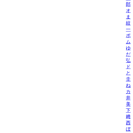
郎
オ
ま
紋
一
ポ
ム
ゆ
だ
弘
ド
と
圭
ね
カ
井
美/
下
﨑
西
ぼ