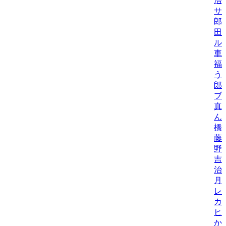
浩
サ
郎
田
ル
車
福
う
郎
ブ
真
ん
橋
藤
野
吉
治
月
レ
カ
ヒ
か