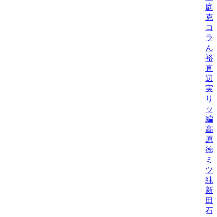
庭
克
コ
ラ
ん
裕
直
辺
実
り
ッ
編
高
原
徳
ミ
ツ
純
新
田
石