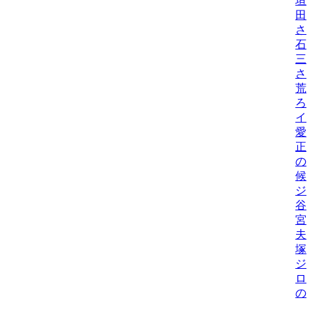
垣
田
さ
石
三
さ
荒
ろ
イ
愛
正
の
候
ジ
谷
宮
夫
塚
ジ
ロ
の