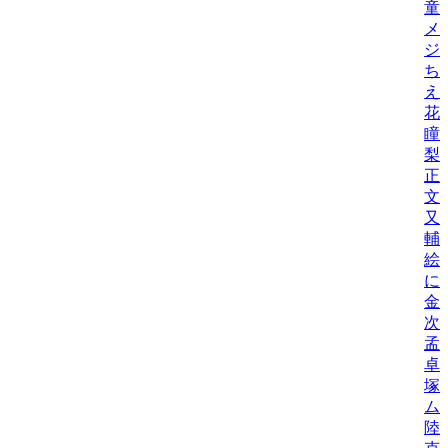
童
メ
ジ
ち
え
花
瞳
梨
正
文
又
輔
絵
に
金
次
孟
卓
塚
ム
陸