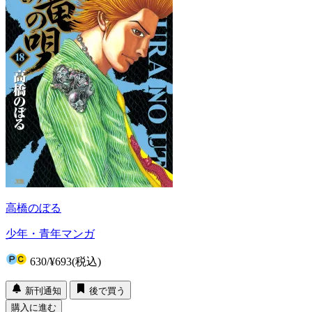
高橋のぼる
少年・青年マンガ
630
/
¥693
(税込)
新刊通知
後で買う
購入に進む