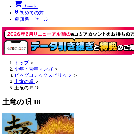
カート
初めての方
無料・セール
トップ
＞
少年・青年マンガ
＞
ビッグコミックスピリッツ
＞
土竜の唄
＞
土竜の唄 18
土竜の唄 18