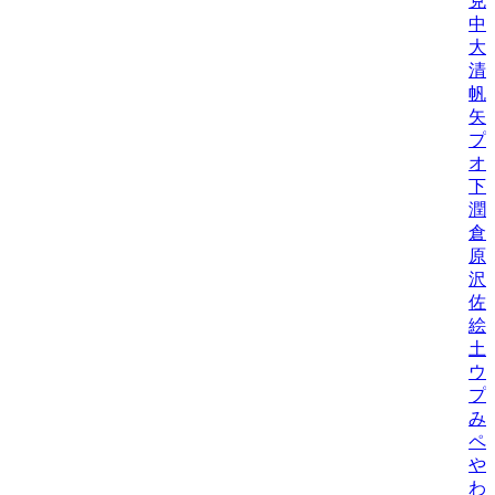
克
中
大
清
帆
矢
プ
オ
下
潤
倉
原
沢
佐
絵
土
ウ
プ
み
ペ
や
わ