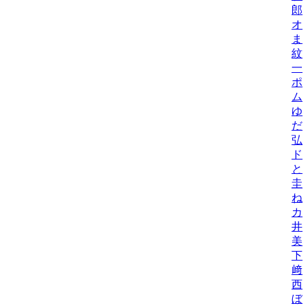
郎
オ
ま
紋
一
ポ
ム
ゆ
だ
弘
ド
と
圭
ね
カ
井
美/
下
﨑
西
ぼ