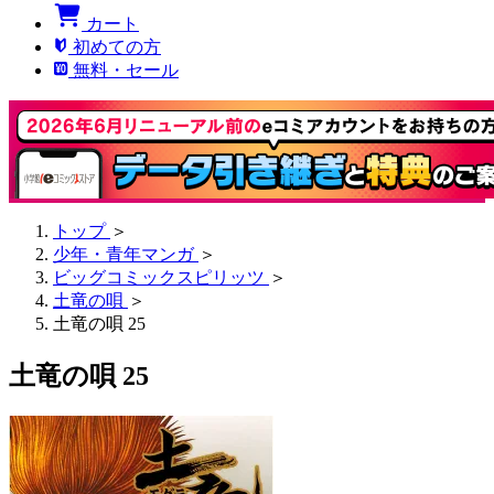
カート
初めての方
無料・セール
トップ
＞
少年・青年マンガ
＞
ビッグコミックスピリッツ
＞
土竜の唄
＞
土竜の唄 25
土竜の唄 25