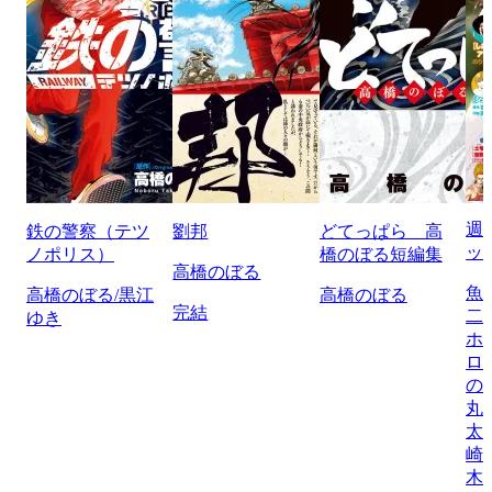
週
鉄の警察（テツ
劉邦
どてっぱら 高
ッ
ノポリス）
橋のぼる短編集
高橋のぼる
魚
高橋のぼる/黒江
高橋のぼる
完結
二
ゆき
ホ
ロ
の
丸
太
崎
木