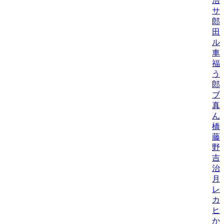
浩
サ
郎
田
ル
車
福
う
郎
ブ
真
ん
橋
藤
野
吉
治
月
レ
カ
ヒ
か