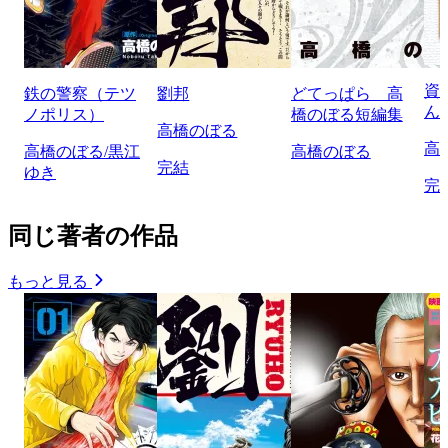
資
鉄の警察（テツ
劉邦
どてっぱら 高
ん
ノポリス）
橋のぼる短編集
高橋のぼる
高
高橋のぼる/黒江
高橋のぼる
完結
ゆき
完
同じ著者の作品
もっと見る