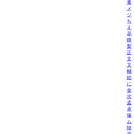
童
メ
ジ
ち
え
花
瞳
梨
正
文
又
輔
絵
に
金
次
孟
卓
塚
ム
陸