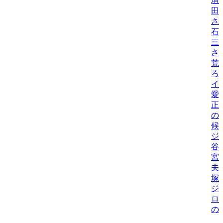
垣
田
さ
石
三
さ
荒
ろ
イ
愛
正
の
候
ジ
谷
宮
夫
塚
ジ
ロ
の