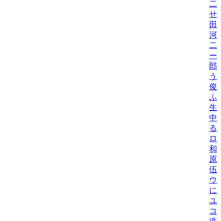
二
せ
田
河
二
ー
郎
う
俊
ふ
生
中
る
ロ
和
原
伍
ウ
に
ユ
コ