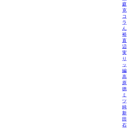
庭
克
コ
ラ
ん
裕
直
辺
実
り
ッ
編
高
原
徳
ミ
ツ
純
新
田
石