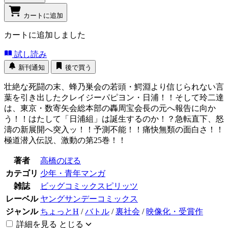
カートに追加
カートに追加しました
試し読み
新刊通知
後で買う
壮絶な死闘の末、蜂乃巣会の若頭・鰐淵より信じられない言
葉を引き出したクレイジーパピヨン・日浦！！そして玲二達
は、東京・数寄矢会総本部の轟周宝会長の元へ報告に向か
う！！はたして「日浦組」は誕生するのか！？急転直下、怒
濤の新展開へ突入ッ！！予測不能！！痛快無類の面白さ！！
極道潜入伝説、激動の第25巻！！
著者
高橋のぼる
カテゴリ
少年・青年マンガ
雑誌
ビッグコミックスピリッツ
レーベル
ヤングサンデーコミックス
ジャンル
ちょっとH
/
バトル
/
裏社会
/
映像化・受賞作
詳細を見る
とじる