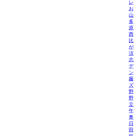
レ
お
山
多
原
西
比/
が
涼
志
デ
ン
藤
ズ
野
野機
立
午
奥
日
田