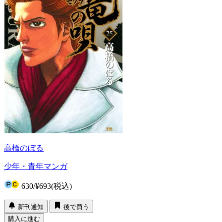
高橋のぼる
少年・青年マンガ
630
/
¥693
(税込)
新刊通知
後で買う
購入に進む