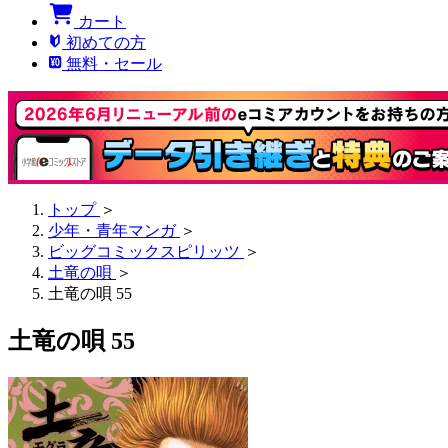
カート
初めての方
無料・セール
トップ
＞
少年・青年マンガ
＞
ビッグコミックスピリッツ
＞
土竜の唄
＞
土竜の唄 55
土竜の唄 55