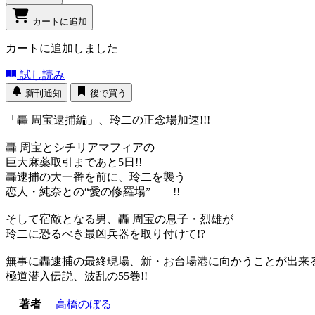
カートに追加
カートに追加しました
試し読み
新刊通知
後で買う
「轟 周宝逮捕編」、玲二の正念場加速!!!
轟 周宝とシチリアマフィアの
巨大麻薬取引まであと5日!!
轟逮捕の大一番を前に、玲二を襲う
恋人・純奈との“愛の修羅場”――!!
そして宿敵となる男、轟 周宝の息子・烈雄が
玲二に恐るべき最凶兵器を取り付けて!?
無事に轟逮捕の最終現場、新・お台場港に向かうことが出来る
極道潜入伝説、波乱の55巻!!
著者
高橋のぼる