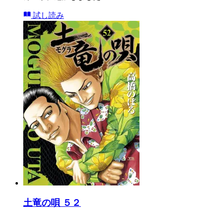
試し読み
土竜の唄 ５２