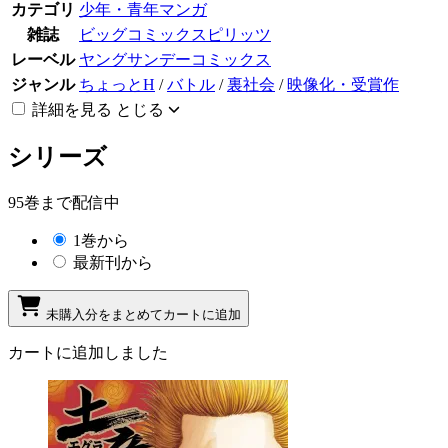
カテゴリ
少年・青年マンガ
雑誌
ビッグコミックスピリッツ
レーベル
ヤングサンデーコミックス
ジャンル
ちょっとH
/
バトル
/
裏社会
/
映像化・受賞作
詳細を見る
とじる
シリーズ
95巻まで配信中
1巻から
最新刊から
未購入分をまとめてカートに追加
カートに追加しました