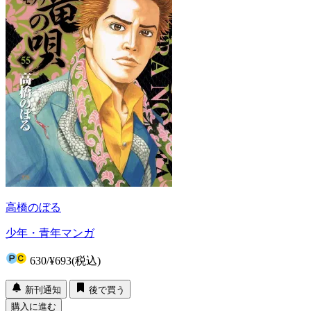
高橋のぼる
少年・青年マンガ
630
/
¥693
(税込)
新刊通知
後で買う
購入に進む