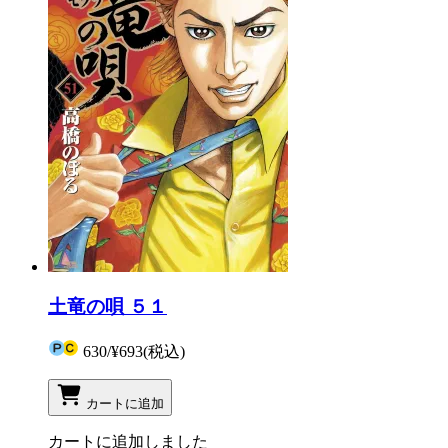
土竜の唄 ５１
630
/
¥693
(税込)
カートに追加
カートに追加しました