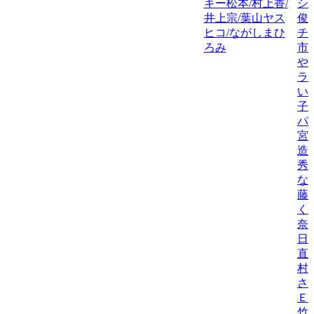
キー松本/村上香/
シ
井上宗/葉山ヤス
俊
ヒコ/ながしまひ
チ
ろみ
市
や
ラ
い
子
パ
宮
造
秀
な
藤
く
奈
日
直
村
さ
Ｅ
竹