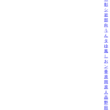
彰
シ
岩
部
向
う
ん
タ
ゆ
風
し
お
ン
香
原
岡
原
人
晶
野
田