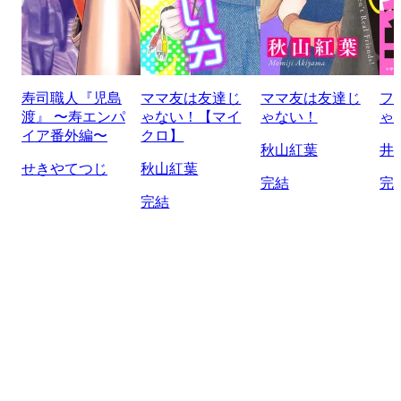
寿司職人『児島
ママ友は友達じ
ママ友は友達じ
フ
渡』 〜寿エンパ
ゃない！【マイ
ゃない！
ゃ
イア番外編〜
クロ】
秋山紅葉
井
せきやてつじ
秋山紅葉
完結
完
完結