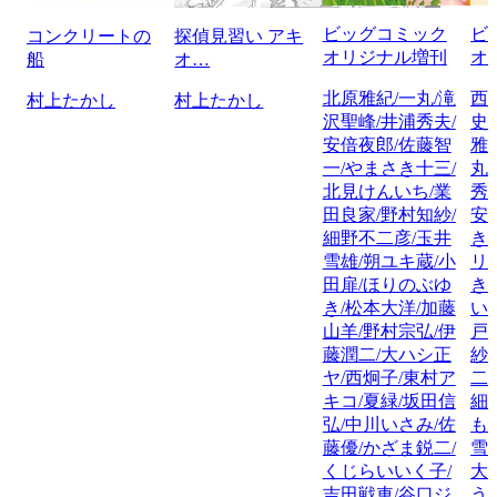
ビッグコミック
ビ
コンクリートの
探偵見習い アキ
オリジナル増刊
オ
船
オ…
北原雅紀/一丸/滝
西
村上たかし
村上たかし
沢聖峰/井浦秀夫/
史
安倍夜郎/佐藤智
雅
一/やまさき十三/
丸
北見けんいち/業
秀
田良家/野村知紗/
安
細野不二彦/玉井
き
雪雄/朔ユキ蔵/小
リ
田扉/ほりのぶゆ
き
き/松本大洋/加藤
い
山羊/野村宗弘/伊
戸
藤潤二/大ハシ正
紗
ヤ/西炯子/東村ア
二
キコ/夏緑/坂田信
細
弘/中川いさみ/佐
も
藤優/かざま鋭二/
雪
くじらいいく子/
大
吉田戦車/谷口ジ
う