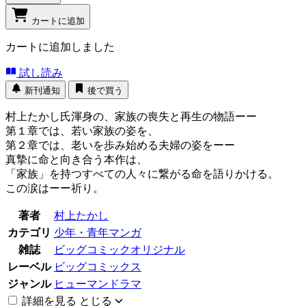
カートに追加
カートに追加しました
試し読み
新刊通知
後で買う
村上たかし氏渾身の、家族の喪失と再生の物語ーー
第１章では、若い家族の姿を、
第２章では、老いを歩み始める夫婦の姿をーー
真摯に命と向き合う本作は、
「家族」を持つすべての人々に繋がる命を語りかける。
この涙はーー祈り。
著者
村上たかし
カテゴリ
少年・青年マンガ
雑誌
ビッグコミックオリジナル
レーベル
ビッグコミックス
ジャンル
ヒューマンドラマ
詳細を見る
とじる