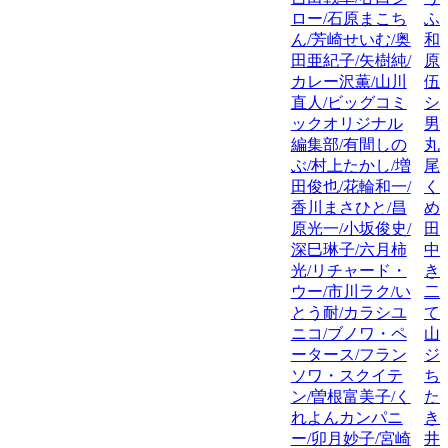
ロー/石原まこち
ふ
ん/芳崎せいむ/奥
和
田亜紀子/矢樹純/
原
カレー沢薫/山川
伍
直人/ビッグコミ
シ
ックオリジナル
男
編集部/有間しの
丸
ぶ/村上たかし/増
尾
田俊也/花輪和一/
く
香川まさひと/昌
め
原光一/小坂俊史/
田
深巳琳子/六月柿
中
光/リチャード・
き
ウー/市川ラク/い
二
とう耐/カラシユ
て
ニコ/ブノワ・ペ
山
ータース/フラン
ジ
ソワ・スクイテ
ち
ン/曽根富美子/く
た
れよんカンパニ
き
ー/卯月妙子/宮崎
井