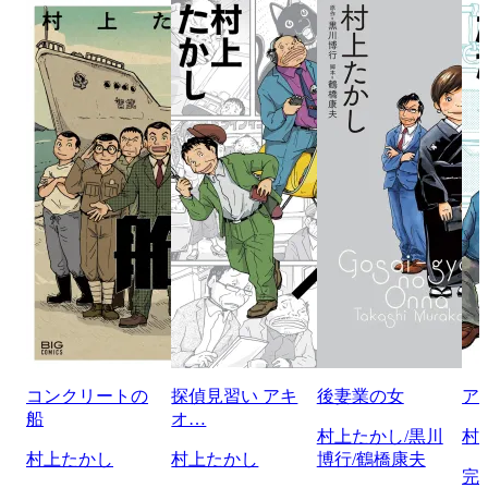
コンクリートの
探偵見習い アキ
後妻業の女
ア
船
オ…
村上たかし/黒川
村
村上たかし
村上たかし
博行/鶴橋康夫
完