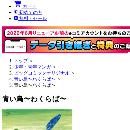
カート
初めての方
無料・セール
トップ
＞
少年・青年マンガ
＞
ビッグコミックオリジナル
＞
青い鳥〜わくらば〜
＞
青い鳥〜わくらば〜
青い鳥〜わくらば〜