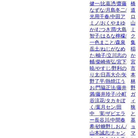
健一/比嘉慂/齋藤
橋
なずな/月島冬二/
道
光用千春/中田ア
ロ
ミノ/おくやまゆ
山
か/むつき潤/大島
ミ
智子/はるな檸檬/
ク
一色まこと/森泉
集
岳土/ねじがなめ
稲
た/柚子/立川志の
か
輔/柴崎侑弘/宮下
宮
暁/やすじ/野利の
市
り太/日高大介/矢
本
野了平/熱焼江う
林
お/門脇正法/藤井
野
満/藤井玲子/小町
ガ
谷涼花/タカキぼ
ィ
く/葉月セン/田
狭
中 実/ザビエラ
と
ー長谷川/中間春
基
希/砂糖野しおん/
ョ
山本誠志/チャン
マ