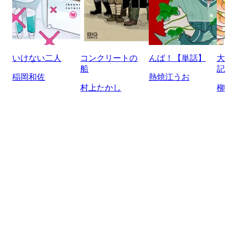
いけない二人
コンクリートの
んば！【単話】
大
船
記
稲岡和佐
熱焼江うお
村上たかし
柳