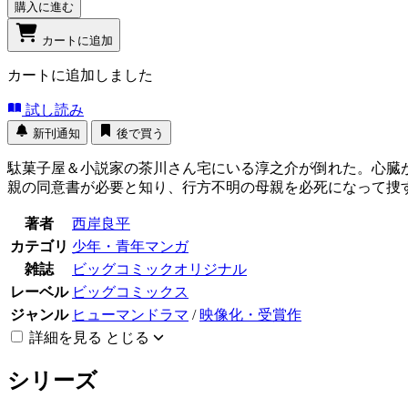
購入に進む
カートに追加
カートに追加しました
試し読み
新刊通知
後で買う
駄菓子屋＆小説家の茶川さん宅にいる淳之介が倒れた。心臓
親の同意書が必要と知り、行方不明の母親を必死になって捜
著者
西岸良平
カテゴリ
少年・青年マンガ
雑誌
ビッグコミックオリジナル
レーベル
ビッグコミックス
ジャンル
ヒューマンドラマ
/
映像化・受賞作
詳細を見る
とじる
シリーズ