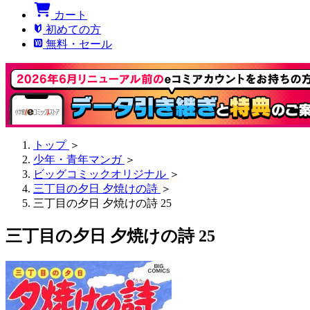
カート
初めての方
無料・セール
トップ
＞
少年・青年マンガ
＞
ビッグコミックオリジナル
＞
三丁目の夕日 夕焼けの詩
＞
三丁目の夕日 夕焼けの詩 25
三丁目の夕日 夕焼けの詩 25