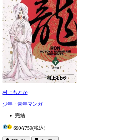
村上もとか
少年・青年マンガ
完結
690
/
¥759
(税込)