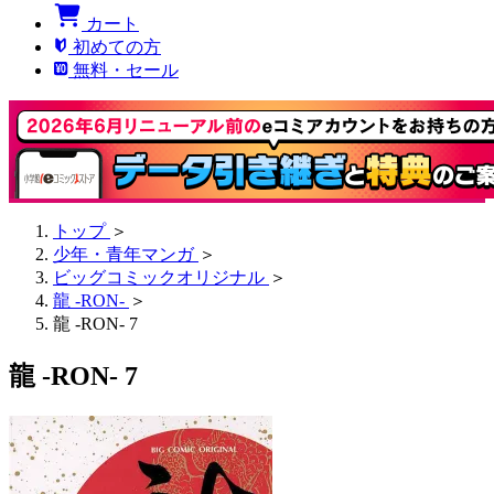
カート
初めての方
無料・セール
トップ
＞
少年・青年マンガ
＞
ビッグコミックオリジナル
＞
龍 -RON-
＞
龍 -RON- 7
龍 -RON- 7