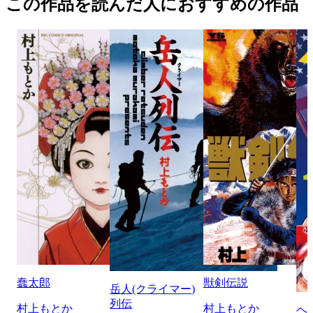
この作品を読んだ人におすすめの作品
蠢太郎
獣剣伝説
岳人(クライマー)
列伝
村上もとか
村上もとか
ヘ