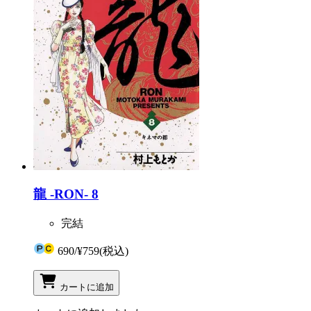
龍 -RON- 8
完結
690
/
¥759
(税込)
カートに追加