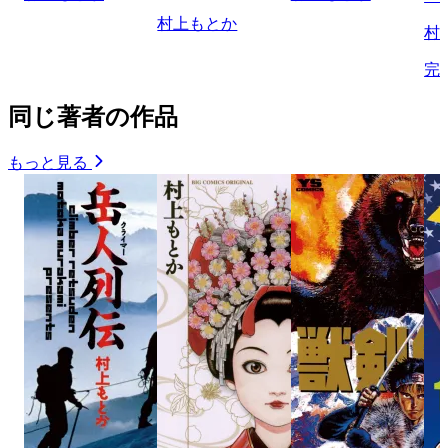
村上もとか
村
完
同じ著者の作品
もっと見る