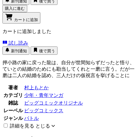
新刊通知
後で買う
購入に進む
カートに追加
カートに追加しました
試し読み
新刊通知
後で買う
押小路の家に戻った龍は、自分が世間知らずだったと悟り、
ていとの結婚のためにも勘当してくれと一磨に言う。だが一
磨は二人の結婚を認め、三人だけの仮祝言を挙げることに
著者
村上もとか
カテゴリ
少年・青年マンガ
雑誌
ビッグコミックオリジナル
レーベル
ビッグコミックス
ジャンル
バトル
詳細を見る
とじる