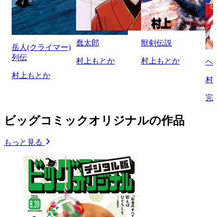
蠢太郎
獣剣伝説
岳人(クライマー)
列伝
村上もとか
村上もとか
ヘ
村上もとか
村
完
ビッグコミックオリジナルの作品
もっと見る