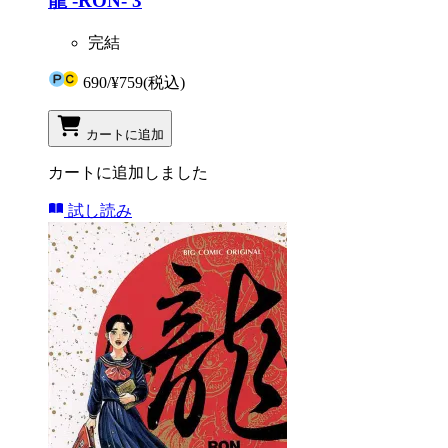
龍 -RON- 3
完結
690
/
¥759
(税込)
カートに追加
カートに追加しました
試し読み