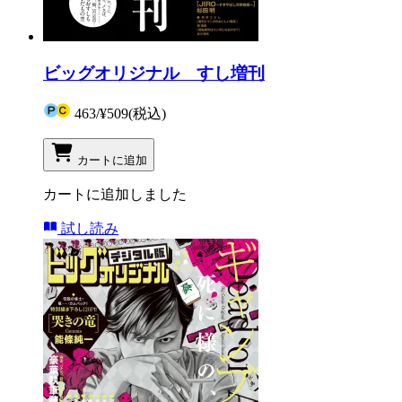
ビッグオリジナル すし増刊
463
/
¥509
(税込)
カートに追加
カートに追加しました
試し読み