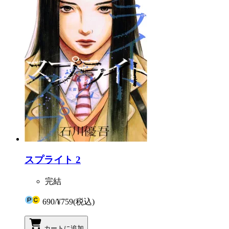
スプライト 2
完結
690
/
¥759
(税込)
カートに追加