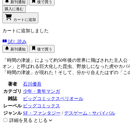
新刊通知
後で買う
購入に進む
カートに追加
カートに追加しました
試し読み
新刊通知
後で買う
「時間の津波」によって約50年後の世界に飛ばされた主人
オン」と呼ばれる巨大化した昆虫、野放しになった虎やカバ
「時間の津波」が現れた！そして、分かり合えたはずの「こ
著者
石川優吾
カテゴリ
少年・青年マンガ
雑誌
ビッグコミックスペリオール
レーベル
ビッグコミックス
ジャンル
SF・ファンタジー
/
デスゲーム・サバイバル
詳細を見る
とじる