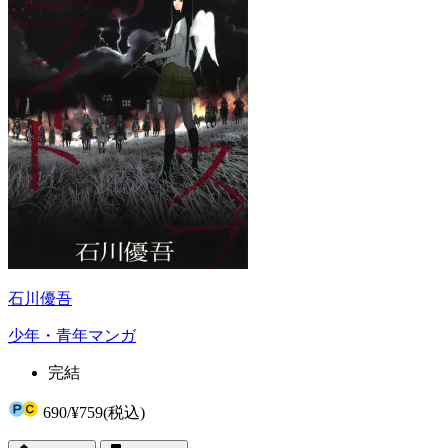
石川優吾
少年・青年マンガ
完結
690
/
¥759
(税込)