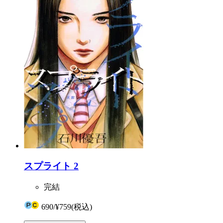
スプライト 2
完結
690
/
¥759
(税込)