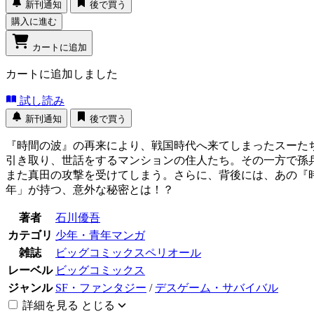
新刊通知
後で買う
購入に進む
カートに追加
カートに追加しました
試し読み
新刊通知
後で買う
『時間の波』の再来により、戦国時代へ来てしまったスーた
引き取り、世話をするマンションの住人たち。その一方で孫
また真田の攻撃を受けてしまう。さらに、背後には、あの『
年」が持つ、意外な秘密とは！？
著者
石川優吾
カテゴリ
少年・青年マンガ
雑誌
ビッグコミックスペリオール
レーベル
ビッグコミックス
ジャンル
SF・ファンタジー
/
デスゲーム・サバイバル
詳細を見る
とじる