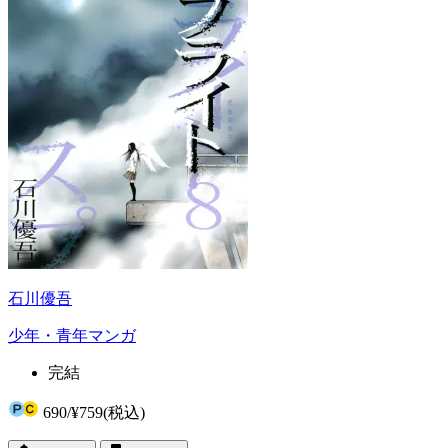
石川優吾
少年・青年マンガ
完結
690
/
¥759
(税込)