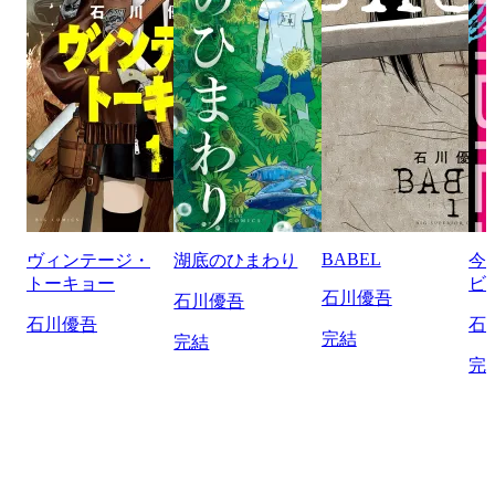
BABEL
ヴィンテージ・
湖底のひまわり
今
トーキョー
ビ
石川優吾
石川優吾
石川優吾
石
完結
完結
完