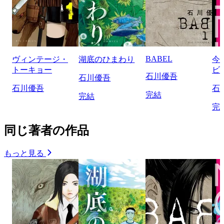
BABEL
ヴィンテージ・
湖底のひまわり
今
トーキョー
ビ
石川優吾
石川優吾
石川優吾
石
完結
完結
完
同じ著者の作品
もっと見る