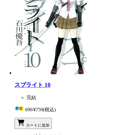
スプライト 10
完結
690
/
¥759
(税込)
カートに追加