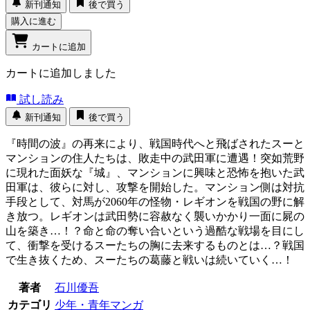
新刊通知
後で買う
購入に進む
カートに追加
カートに追加しました
試し読み
新刊通知
後で買う
『時間の波』の再来により、戦国時代へと飛ばされたスーと
マンションの住人たちは、敗走中の武田軍に遭遇！突如荒野
に現れた面妖な『城』、マンションに興味と恐怖を抱いた武
田軍は、彼らに対し、攻撃を開始した。マンション側は対抗
手段として、対馬が2060年の怪物・レギオンを戦国の野に解
き放つ。レギオンは武田勢に容赦なく襲いかかり一面に屍の
山を築き…！？命と命の奪い合いという過酷な戦場を目にし
て、衝撃を受けるスーたちの胸に去来するものとは…？戦国
で生き抜くため、スーたちの葛藤と戦いは続いていく…！
著者
石川優吾
カテゴリ
少年・青年マンガ