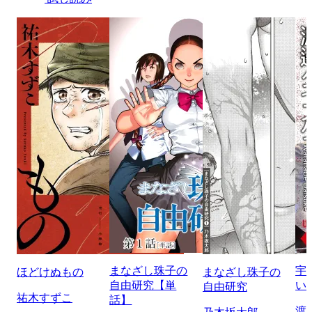
まなざし珠子の
宇
ほどけぬもの
まなざし珠子の
自由研究【単
い
自由研究
祐木すずこ
話】
渡