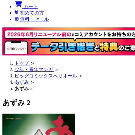
カート
初めての方
無料・セール
トップ
＞
少年・青年マンガ
＞
ビッグコミックスペリオール
＞
あずみ
＞
あずみ 2
あずみ 2