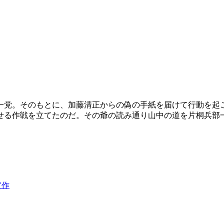
一党。そのもとに、加藤清正からの偽の手紙を届けて行動を起
せる作戦を立てたのだ。その爺の読み通り山中の道を片桐兵部
賞作