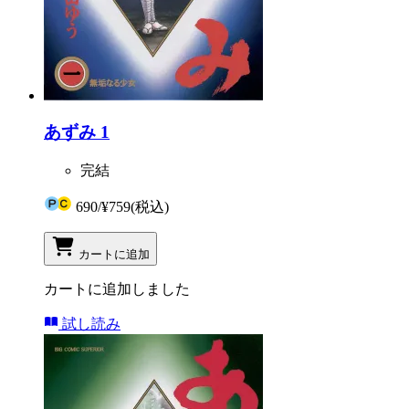
あずみ 1
完結
690
/
¥759
(税込)
カートに追加
カートに追加しました
試し読み