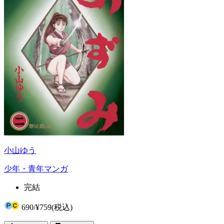
小山ゆう
少年・青年マンガ
完結
690
/
¥759
(税込)