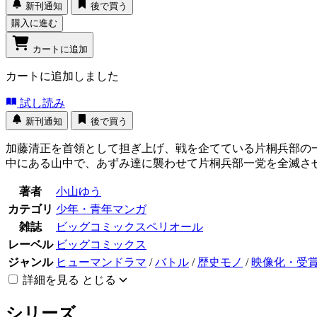
新刊通知
後で買う
購入に進む
カートに追加
カートに追加しました
試し読み
新刊通知
後で買う
加藤清正を首領として担ぎ上げ、戦を企てている片桐兵部の
中にある山中で、あずみ達に襲わせて片桐兵部一党を全滅さ
著者
小山ゆう
カテゴリ
少年・青年マンガ
雑誌
ビッグコミックスペリオール
レーベル
ビッグコミックス
ジャンル
ヒューマンドラマ
/
バトル
/
歴史モノ
/
映像化・受
詳細を見る
とじる
シリーズ