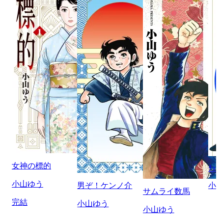
女神の標的
ﾁｪ
小山ゆう
男ぞ！ケンノ介
小
サムライ数馬
完結
小山ゆう
小山ゆう