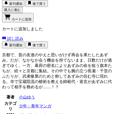
新刊通知
後で買う
購入に進む
カートに追加
カートに追加しました
試し読み
新刊通知
後で買う
京都で、昔の友達のやえと思いがけず再会を果たしたあず
み。だが、なかなか会う機会を持てないまま、日数だけが過
ぎてゆく。一方、幕府の密名によりあずみの命を狙う旗本た
ちが、続々と京都に集結。その中でも腕の立つ長瀬・千堂の
ふたりが、武者修業のためと称してあずみの住む寺に現れ
る。寺で宝蔵院流の槍術を教える師範代・覚玄があずみに代
わって相手を務めるが……！？
著者
小山ゆう
カテゴ
少年・青年マンガ
リ