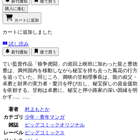
新刊通知
後で買う
購入に進む
カートに追加
カートに追加しました
試し読み
新刊通知
後で買う
てい監督作品「狼争虎闘」の巡回上映班に加わった龍と曹徳
豊は、満州国内を移動しながら秘宝を持ち去った鳳花の行方
を追っていた。同じころ、満映の甘粕理事長は、龍の叔父・
卓磨と財界の実力者・愛川を呼び出し、秘宝探しの資金援助
を依頼する。甘粕は卓磨に、秘宝と押小路家の深い因縁を明
かす…。…。
著者
村上もとか
カテゴリ
少年・青年マンガ
雑誌
ビッグコミックオリジナル
レーベル
ビッグコミックス