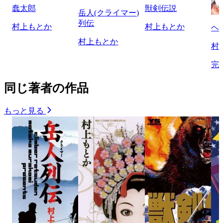
蠢太郎
獣剣伝説
岳人(クライマー)
列伝
村上もとか
村上もとか
ヘ
村上もとか
村
完
同じ著者の作品
もっと見る