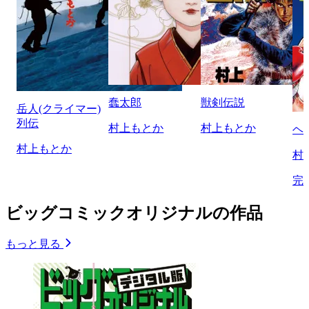
蠢太郎
獣剣伝説
岳人(クライマー)
列伝
村上もとか
村上もとか
ヘ
村上もとか
村
完
ビッグコミックオリジナルの作品
もっと見る