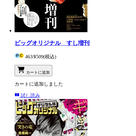
ビッグオリジナル すし増刊
463
/
¥509
(税込)
カートに追加
カートに追加しました
試し読み