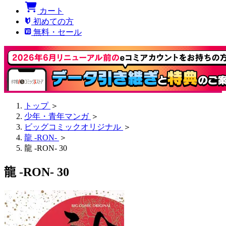
カート
初めての方
無料・セール
トップ
＞
少年・青年マンガ
＞
ビッグコミックオリジナル
＞
龍 -RON-
＞
龍 -RON- 30
龍 -RON- 30