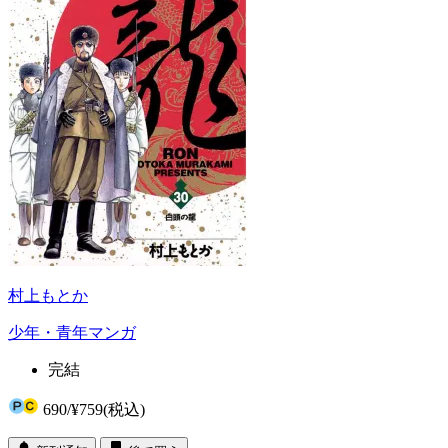
村上もとか
少年・青年マンガ
完結
690
/
¥759
(税込)