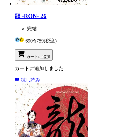
龍 -RON- 26
完結
690
/
¥759
(税込)
カートに追加
カートに追加しました
試し読み