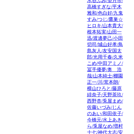
水谷ふみ/望月帝/
高橋すぎな/平木
雅和/色白好/九鬼
すみ/つじ/鷹巣☆
ヒロキ/山本貴大/
根本拓実/山田一
迅/渡邊夢己/小田
切司/城山好孝/鳥
島灰人/友安国太
郎/光用千春/久米
こめ/中田アミノ/
冨手優夢/奥 浩
哉/山本純士/棚園
正一/川/茸本朗/
横山ひろと/藤原
緋奈子/天野茶玖/
西野杏/兎屋まめ/
佐藤いづみ/じん
のあい/和田依子/
今橋元/水上あき
ら/兎屋なめ/増村
十七/神代大志/安