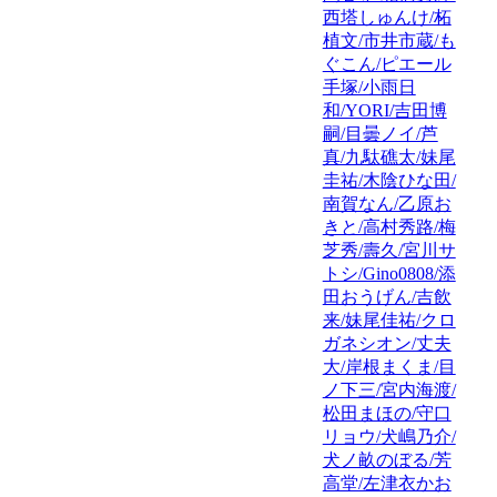
西塔しゅんけ/柘
植文/市井市蔵/も
ぐこん/ピエール
手塚/小雨日
和/YORI/吉田博
嗣/目曇ノイ/芦
真/九駄礁太/妹尾
圭祐/木陰ひな田/
南賀なん/乙原お
きと/高村秀路/梅
芝秀/壽久/宮川サ
トシ/Gino0808/添
田おうげん/吉飲
来/妹尾佳祐/クロ
ガネシオン/丈夫
大/岸根まくま/目
ノ下三/宮内海渡/
松田まほの/守口
リョウ/犬嶋乃介/
犬ノ畝のぼる/芳
高堂/左津衣かお