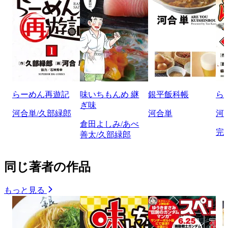
らーめん再遊記
味いちもんめ 継
銀平飯科帳
ら
ぎ味
河合単/久部緑郎
河合単
河
倉田よしみ/あべ
完
善太/久部緑郎
同じ著者の作品
もっと見る