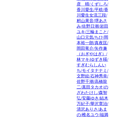
彦 晴/くずしろ/
香川愛生/平稔/香
川愛生女流三段/
籾山果音/堺あさ
み/佐野日潮/岩田
ユキ/三輪まこと/
山口元気/ちひ/岡
本裕一朗/真夜匡/
岡田竜介/矢作兼
（おぎやはぎ）/
林マキ/ゆずき暎/
すぎむらしんい
ち/モイタナナミ/
文野紋/石神秀幸/
佐野千潮/高橋龍
二/真田タカオ/の
ざわたけし/森智
弘/安藤ゆき/結木
万紀子/華沢寛治/
清沢ありさ/あま
の/椎名ユウ/福満