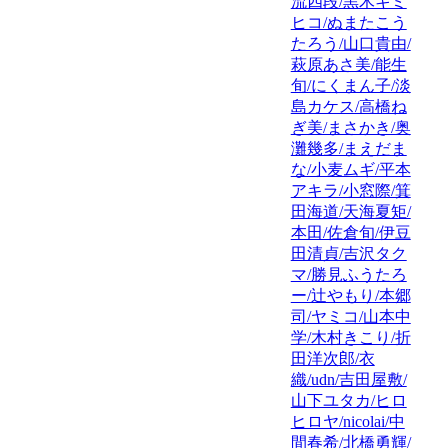
流四段/黒木キミ
ヒコ/ぬまたこう
たろう/山口貴由/
萩原あさ美/能生
旬/にくまん子/淡
島カケス/高橋ね
ぎ美/まさかき/奥
灘幾多/まえだま
な/小麦ムギ/平本
アキラ/小窓際/箕
田海道/天海夏矩/
本田/佐倉旬/伊豆
田清貞/吉沢タク
マ/勝見ふうたろ
ー/辻やもり/本郷
司/ヤミコ/山本中
学/木村きこり/折
田洋次郎/衣
織/udn/吉田屋敷/
山下ユタカ/ヒロ
ヒロヤ/nicolai/中
間春希/北橋勇輝/