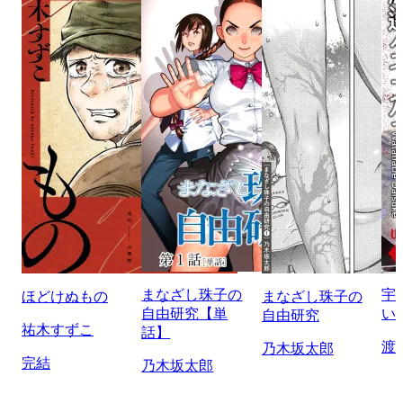
まなざし珠子の
宇
ほどけぬもの
まなざし珠子の
自由研究【単
い
自由研究
祐木すずこ
話】
渡
乃木坂太郎
完結
乃木坂太郎