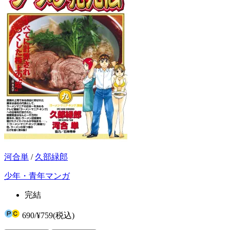
河合単
/
久部緑郎
少年・青年マンガ
完結
690
/
¥759
(税込)