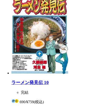
ラーメン発見伝 10
完結
690
/
¥759
(税込)