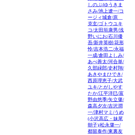
しのぶ/ゆうきま
さみ/池上遼一/コ
ージィ城倉/原
克玄/ゴトウユキ
コ/太田垣康男/浅
野いにお/石川優
吾/新井英樹/花形
怜/吉本浩二/永福
一成/倉田よしみ/
あべ善太/河合単/
久部緑郎/史村翔/
あきやまひでき/
西原理恵子/大武
ユキ/とがしやす
たか/江平洋巳/富
野由悠季/矢立肇/
森高夕次/吉沢潤
一/津村マミ/うめ
(小沢高広・妹尾
朝子)/松永肇一/
都留泰作/東裏友