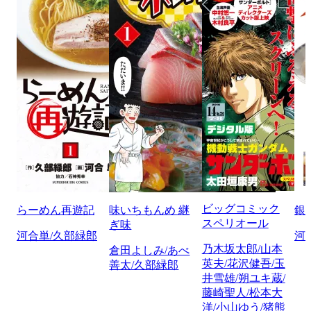
ビッグコミック
らーめん再遊記
味いちもんめ 継
銀
スペリオール
ぎ味
河合単/久部緑郎
河
乃木坂太郎/山本
倉田よしみ/あべ
英夫/花沢健吾/玉
善太/久部緑郎
井雪雄/朔ユキ蔵/
藤崎聖人/松本大
洋/小山ゆう/猪熊