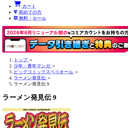
カート
初めての方
無料・セール
トップ
＞
少年・青年マンガ
＞
ビッグコミックスペリオール
＞
ラーメン発見伝
＞
ラーメン発見伝 9
ラーメン発見伝 9