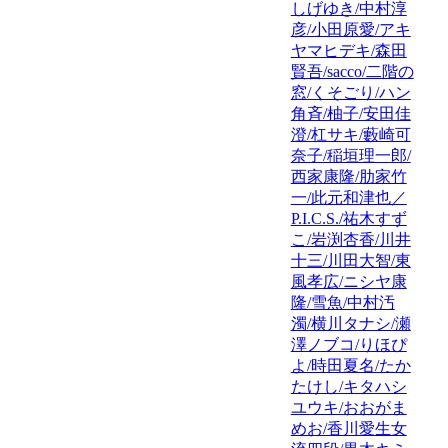
しげゆき/中村淳
彦/小田原愛/アキ
ヤマヒデキ/森田
賢吾/sacco/二階の
窓/くそごり/ハン
角斉/柚子/安田佳
澄/杠サキ/藪崎可
奈子/稲垣理一郎/
西家康隆/肋家竹
一/此元和津也／
P.I.C.S./祐木すず
こ/岩渕杏香/川井
十三/川田大智/東
風孝広/ニシヤ康
隆/雪魚/中村汚
濁/横川タナシ/瀬
澤ノブコ/りほぴ
よ/時田夏名/たか
たけし/キタハシ
ユウキ/おおがま
めお/香川愛生女