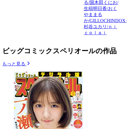
る/国木田くにお/
生稲明日香/おく
やままる
か/GILLOCHINDOX☆
杉谷ユカリ/ｎｉ
ｃｏｌａｉ
ビッグコミックスペリオールの作品
もっと見る