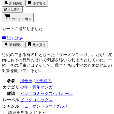
新刊通知
後で買う
購入に進む
カートに追加
カートに追加しました
試し読み
新刊通知
後で買う
行列のできる有名店となった「ラーメンこいけ」。だが、皮
肉にもその行列のせいで閉店を強いられようとしていた。一
体、その理由とは？そして、藤本たちは小池のために他店の
対策を聞いて回るが…
著者
河合単
/
久部緑郎
カテゴリ
少年・青年マンガ
雑誌
ビッグコミックスペリオール
レーベル
ビッグコミックス
ジャンル
ヒューマンドラマ
/
グルメ
詳細を見る
とじる