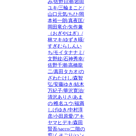
み/佐野日潮/岩田
ユキ/三輪まこと/
山口元気/ちひ/岡
本裕一朗/真夜匡/
岡田竜介/矢作兼
（おぎやはぎ）/
林マキ/ゆずき暎/
すぎむらしんい
ち/モイタナナミ/
文野紋/石神秀幸/
佐野千潮/高橋龍
二/真田タカオ/の
ざわたけし/森智
弘/安藤ゆき/結木
万紀子/華沢寛治/
清沢ありさ/あま
の/椎名ユウ/福満
しげゆき/中村淳
彦/小田原愛/アキ
ヤマヒデキ/森田
賢吾/sacco/二階の
窓/くそごり/ハン