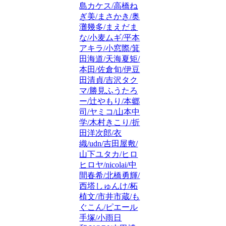
島カケス/高橋ね
ぎ美/まさかき/奥
灘幾多/まえだま
な/小麦ムギ/平本
アキラ/小窓際/箕
田海道/天海夏矩/
本田/佐倉旬/伊豆
田清貞/吉沢タク
マ/勝見ふうたろ
ー/辻やもり/本郷
司/ヤミコ/山本中
学/木村きこり/折
田洋次郎/衣
織/udn/吉田屋敷/
山下ユタカ/ヒロ
ヒロヤ/nicolai/中
間春希/北橋勇輝/
西塔しゅんけ/柘
植文/市井市蔵/も
ぐこん/ピエール
手塚/小雨日