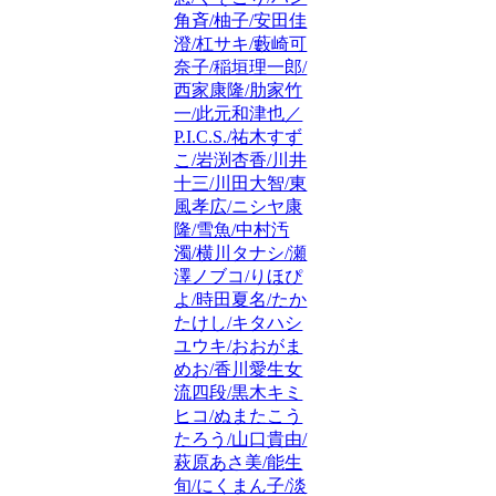
角斉/柚子/安田佳
澄/杠サキ/藪崎可
奈子/稲垣理一郎/
西家康隆/肋家竹
一/此元和津也／
P.I.C.S./祐木すず
こ/岩渕杏香/川井
十三/川田大智/東
風孝広/ニシヤ康
隆/雪魚/中村汚
濁/横川タナシ/瀬
澤ノブコ/りほぴ
よ/時田夏名/たか
たけし/キタハシ
ユウキ/おおがま
めお/香川愛生女
流四段/黒木キミ
ヒコ/ぬまたこう
たろう/山口貴由/
萩原あさ美/能生
旬/にくまん子/淡