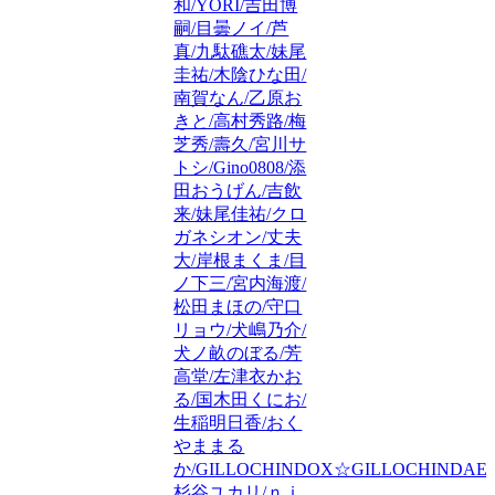
和/YORI/吉田博
嗣/目曇ノイ/芦
真/九駄礁太/妹尾
圭祐/木陰ひな田/
南賀なん/乙原お
きと/高村秀路/梅
芝秀/壽久/宮川サ
トシ/Gino0808/添
田おうげん/吉飲
来/妹尾佳祐/クロ
ガネシオン/丈夫
大/岸根まくま/目
ノ下三/宮内海渡/
松田まほの/守口
リョウ/犬嶋乃介/
犬ノ畝のぼる/芳
高堂/左津衣かお
る/国木田くにお/
生稲明日香/おく
やままる
か/GILLOCHINDOX☆GILLOCHINDAE/
杉谷ユカリ/ｎｉ