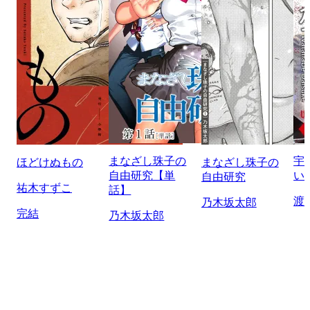
まなざし珠子の
宇
ほどけぬもの
まなざし珠子の
自由研究【単
い
自由研究
祐木すずこ
話】
渡
乃木坂太郎
完結
乃木坂太郎