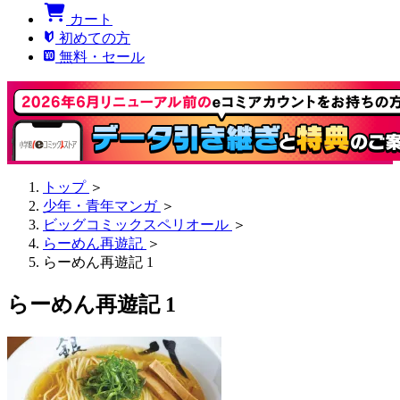
カート
初めての方
無料・セール
トップ
＞
少年・青年マンガ
＞
ビッグコミックスペリオール
＞
らーめん再遊記
＞
らーめん再遊記 1
らーめん再遊記 1