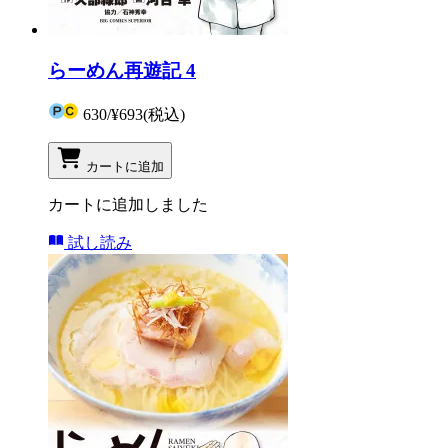
らーめん再遊記 4
630
/
¥693
(税込)
カートに追加
カートに追加しました
試し読み