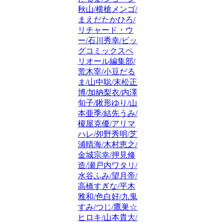
秋山/横槍メンゴ/
まえだたかひろ/
リチャード・ウ
ー/石川秀幸/ビッ
グコミックスペ
リオール編集部/
荒木宰/小豆だる
ま/山中聡/末松正
博/加納梨衣/内澤
旬子/鍬形ゆり/山
本亜季/結先うみ/
榎屋克優/アリマ
ハレ/夘野秀明/芝
浦晴海/木村恵之/
金城宗幸/押見修
造/瀬戸内ワタリ/
水谷ふみ/望月帝/
高橋すぎな/平木
雅和/色白好/九鬼
すみ/つじ/鷹巣☆
ヒロキ/山本貴大/