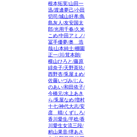
根本拓実/山田一
迅/渡邊夢己/小田
切司/城山好孝/鳥
島灰人/友安国太
郎/光用千春/久米
こめ/中田アミノ/
冨手優夢/奥 浩
哉/山本純士/棚園
正一/川/茸本朗/
横山ひろと/藤原
緋奈子/天野茶玖/
西野杏/兎屋まめ/
佐藤いづみ/じん
のあい/和田依子/
今橋元/水上あき
ら/兎屋なめ/増村
十七/神代大志/安
彦 晴/くずしろ/
香川愛生/平稔/香
川愛生女流三段/
籾山果音/堺あさ