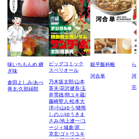
ビッグコミック
味いちもんめ 継
銀平飯科帳
ら
スペリオール
ぎ味
河合単
河
乃木坂太郎/山本
倉田よしみ/あべ
完
英夫/花沢健吾/玉
善太/久部緑郎
井雪雄/朔ユキ蔵/
藤崎聖人/松本大
洋/小山ゆう/猪熊
しのぶ/ゆうきま
さみ/池上遼一/コ
ージィ城倉/原
克玄/ゴトウユキ