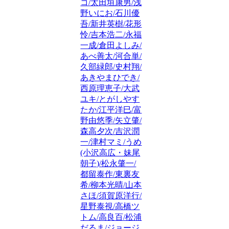
コ/太田垣康男/浅
野いにお/石川優
吾/新井英樹/花形
怜/吉本浩二/永福
一成/倉田よしみ/
あべ善太/河合単/
久部緑郎/史村翔/
あきやまひでき/
西原理恵子/大武
ユキ/とがしやす
たか/江平洋巳/富
野由悠季/矢立肇/
森高夕次/吉沢潤
一/津村マミ/うめ
(小沢高広・妹尾
朝子)/松永肇一/
都留泰作/東裏友
希/柳本光晴/山本
さほ/須賀原洋行/
星野泰視/高橋ツ
トム/高良百/松浦
だるま/ジョージ