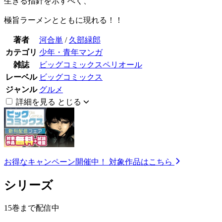
生きる指針を示すべく、
極旨ラーメンとともに現れる！！
著者
河合単
/
久部緑郎
カテゴリ
少年・青年マンガ
雑誌
ビッグコミックスペリオール
レーベル
ビッグコミックス
ジャンル
グルメ
詳細を見る
とじる
お得なキャンペーン開催中！
対象作品はこちら
シリーズ
15巻まで配信中