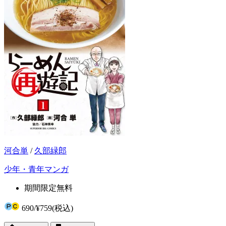
河合単
/
久部緑郎
少年・青年マンガ
期間限定無料
690
/
¥759
(税込)