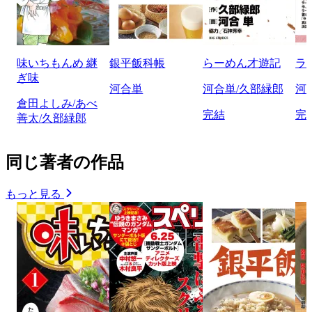
味いちもんめ 継
銀平飯科帳
らーめん才遊記
ラ
ぎ味
河合単
河合単/久部緑郎
河
倉田よしみ/あべ
完結
完
善太/久部緑郎
同じ著者の作品
もっと見る