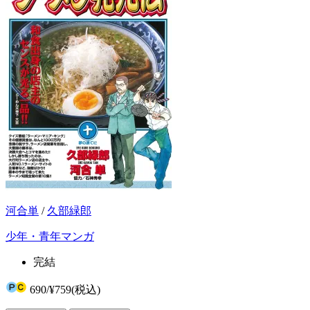
河合単
/
久部緑郎
少年・青年マンガ
完結
690
/
¥759
(税込)