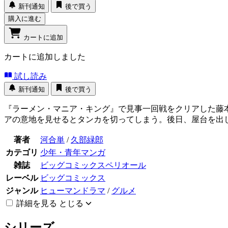
新刊通知
後で買う
購入に進む
カートに追加
カートに追加しました
試し読み
新刊通知
後で買う
『ラーメン・マニア・キング』で見事一回戦をクリアした藤
アの意地を見せるとタンカを切ってしまう。後日、屋台を出
著者
河合単
/
久部緑郎
カテゴリ
少年・青年マンガ
雑誌
ビッグコミックスペリオール
レーベル
ビッグコミックス
ジャンル
ヒューマンドラマ
/
グルメ
詳細を見る
とじる
シリーズ