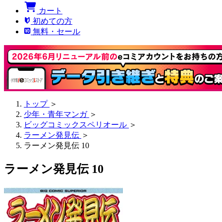
カート
初めての方
無料・セール
トップ
＞
少年・青年マンガ
＞
ビッグコミックスペリオール
＞
ラーメン発見伝
＞
ラーメン発見伝 10
ラーメン発見伝 10