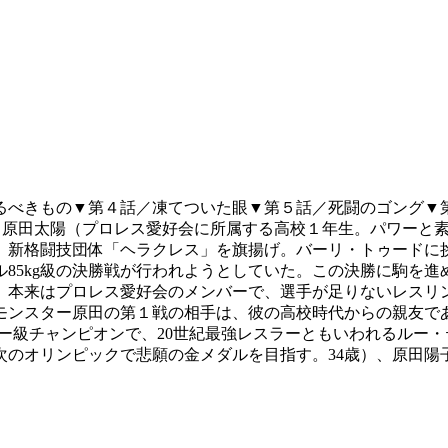
るべきもの▼第４話／凍てついた眼▼第５話／死闘のゴング▼
物／原田太陽（プロレス愛好会に所属する高校１年生。パワーと
新格闘技団体「ヘラクレス」を旗揚げ。バーリ・トゥードに挑む
85kg級の決勝戦が行われようとしていた。この決勝に駒を
、本来はプロレス愛好会のメンバーで、選手が足りないレスリ
モンスター原田の第１戦の相手は、彼の高校時代からの親友で
ー級チャンピオンで、20世紀最強レスラーともいわれるルー
次のオリンピックで悲願の金メダルを目指す。34歳）、原田陽