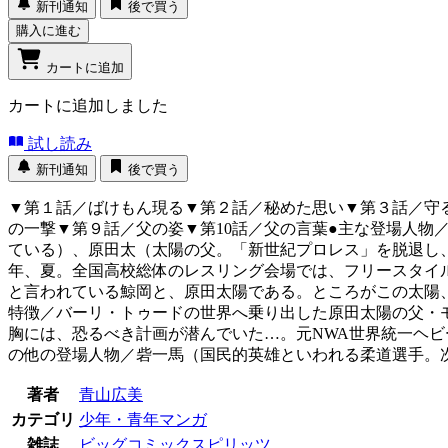
新刊通知
後で買う
購入に進む
カートに追加
カートに追加しました
試し読み
新刊通知
後で買う
▼第１話／ばけもん現る▼第２話／秘めた思い▼第３話／守
の一撃▼第９話／父の姿▼第10話／父の言葉●主な登場人
ている）、原田太（太陽の父。「新世紀プロレス」を脱退し、
年、夏。全国高校総体のレスリング会場では、フリースタイル
と言われている鯨岡と、原田太陽である。ところがこの太陽
特徴／バーリ・トゥードの世界へ乗り出した原田太陽の父・
胸には、恐るべき計画が潜んでいた…。元NWA世界統一ヘビ
の他の登場人物／砦一馬（国民的英雄といわれる柔道選手。
著者
青山広美
カテゴリ
少年・青年マンガ
雑誌
ビッグコミックスピリッツ