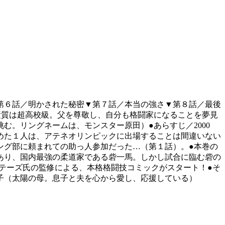
第６話／明かされた秘密▼第７話／本当の強さ▼第８話／最後
素質は超高校級。父を尊敬し、自分も格闘家になることを夢見
。リングネームは、モンスター原田）●あらすじ／2000
進めた１人は、アテネオリンピックに出場することは間違いない
ング部に頼まれての助っ人参加だった…（第１話）。●本巻の
あり、国内最強の柔道家である砦一馬。しかし試合に臨む砦の
・テーズ氏の監修による、本格格闘技コミックがスタート！●そ
子（太陽の母。息子と夫を心から愛し、応援している）