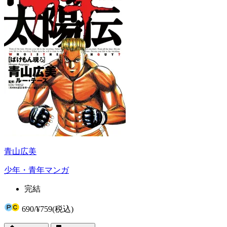
青山広美
少年・青年マンガ
完結
690
/
¥759
(税込)