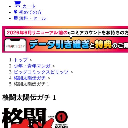
カート
初めての方
無料・セール
トップ
＞
少年・青年マンガ
＞
ビッグコミックスピリッツ
＞
格闘太陽伝ガチ
＞
格闘太陽伝ガチ 1
格闘太陽伝ガチ 1