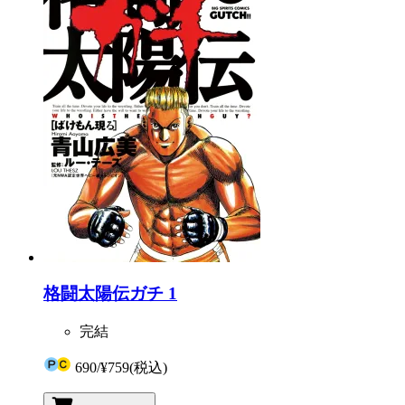
格闘太陽伝ガチ 1
完結
690
/
¥759
(税込)