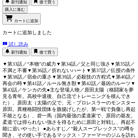
新刊通知
後で買う
購入に進む
カートに追加
カートに追加しました
試し読み
新刊通知
後で買う
▼第33話／“本物”の威力▼第34話／父と同じ強さ▼第35話／
不満と不審▼第36話／折れないハート▼第37話／伝授の条件
▼第38話／宿命の重さ▼第39話／必殺技の方程式▼第40話／
再会の時▼第41話／ルール無き獣▼第42話／最凶のルーツ▼
第43話／ケンカの先●主な登場人物／原田太陽（格闘家を夢
見る青年。高校中退後、自己流でトレーニングを積んでき
た）、原田太（太陽の父で、元・プロレスラーのモンスター
原田。異種格闘技団体を旗揚げしたが、第一戦で負傷し再起
不能となる）、砦一馬（国内最強の柔道家で、原田の親友。
柔道では得られない強さを得るために原田と対戦し、再起不
能に追いやった） ●あらすじ／“殺人スープレックス”の噂を
聞き、その使い手であるマックス・ファーマーのジムを訪れ