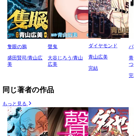
ダイヤモンド
隻眼の鴉
聲鬼
パ
青山広美
盛田賢司/青山広
大谷じろう/青山
青
美
広美
つ
完結
完
同じ著者の作品
もっと見る