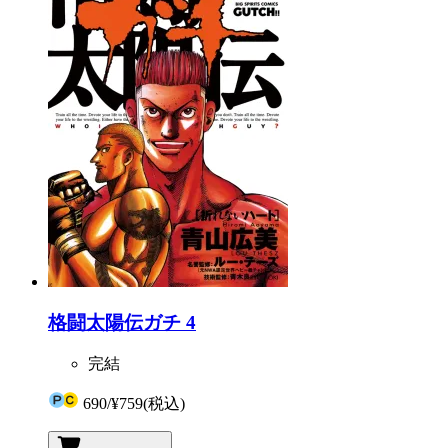
格闘太陽伝ガチ 4
完結
690
/
¥759
(税込)