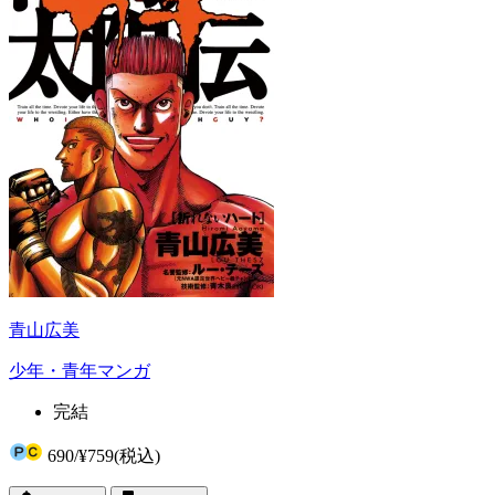
青山広美
少年・青年マンガ
完結
690
/
¥759
(税込)