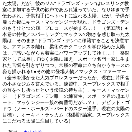
た太陽。だが、彼のジム“ドラゴンズ・デン”はレスリング教
室に参加する子供の歓声であふれ返っていた。なりゆきで手
伝わされ、子供相手にヘトヘトに疲れる太陽。だが、子供が
帰った後にキース・マッケンジーが現れ、ドラゴンズ・デン
のもうひとつの顔、プロコースが始まる…！ （第33話）●
本巻の特徴／スパーリングでマックスの強さを感じ取った太
陽は、そのまま“ドラゴンズ・デン”に移籍することを決意す
る。アマレスを離れ、柔術のテクニックを学び始めた太陽
は、戸惑いながらも着実にパワーアップしてゆく…！ 格闘
家として成長してゆく太陽に加え、スポーツ名門一家に生ま
れた苦悩を引きずりつつ、常勝の宿命に立ち向かうキースの
姿も描かれる!!●その他の登場人物／マックス・ファーマー
（全米を沸かせた人気プロレスラーだったが、現在は片田舎
の小さなジムを営んでいる。練習中、スープレックスで相手
の首をへし折ったという伝説の持ち主）、キース・マッケン
ジー（ドラゴンズ・デン唯一の練習生。スポーツ界の超エリ
ート、マッケンジー一族の御曹司だが…？）、デビッド・ゴ
ドウ（ノー・ホールズ・バードのスター選手。現在の太陽の
目標）、オーキィ・ラッカム（格闘評論家。スープレックス
にこだわる太陽に注目している）