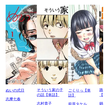
そういう家の子
路
ぬいの式日
ごくりっ【単
の話【単話】
【
話】
志摩七春
志村貴子
鍋
前原タケル