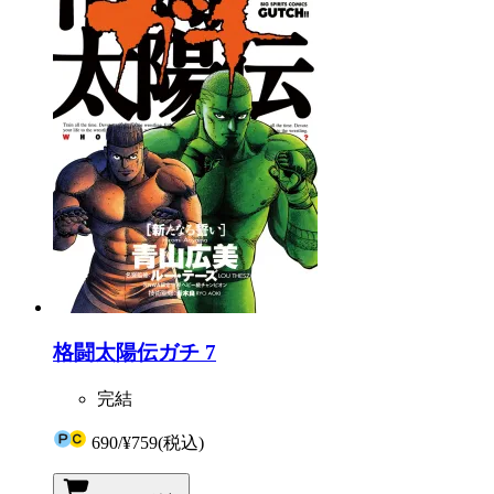
格闘太陽伝ガチ 7
完結
690
/
¥759
(税込)