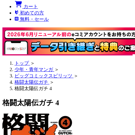
カート
初めての方
無料・セール
トップ
＞
少年・青年マンガ
＞
ビッグコミックスピリッツ
＞
格闘太陽伝ガチ
＞
格闘太陽伝ガチ 4
格闘太陽伝ガチ 4