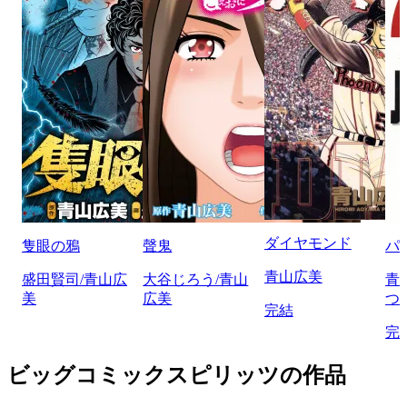
ダイヤモンド
隻眼の鴉
聲鬼
パ
青山広美
盛田賢司/青山広
大谷じろう/青山
青
美
広美
つ
完結
完
ビッグコミックスピリッツの作品