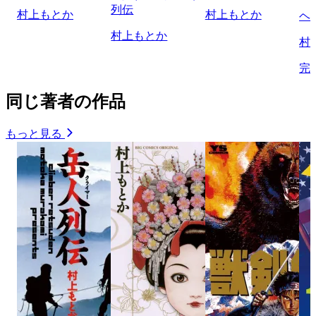
列伝
村上もとか
村上もとか
ヘ
村上もとか
村
完
同じ著者の作品
もっと見る