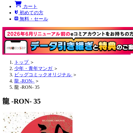
カート
初めての方
無料・セール
トップ
＞
少年・青年マンガ
＞
ビッグコミックオリジナル
＞
龍 -RON-
＞
龍 -RON- 35
龍 -RON- 35