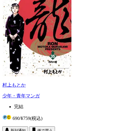
村上もとか
少年・青年マンガ
完結
690
/
¥759
(税込)
新刊通知
後で買う