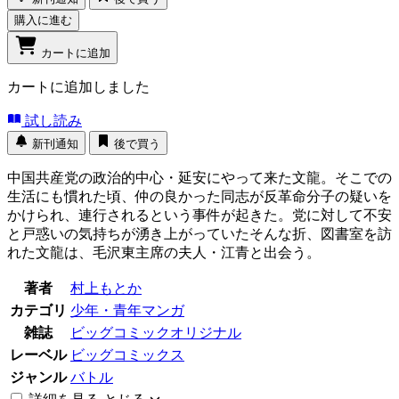
購入に進む
カートに追加
カートに追加しました
試し読み
新刊通知
後で買う
中国共産党の政治的中心・延安にやって来た文龍。そこでの
生活にも慣れた頃、仲の良かった同志が反革命分子の疑いを
かけられ、連行されるという事件が起きた。党に対して不安
と戸惑いの気持ちが湧き上がっていたそんな折、図書室を訪
れた文龍は、毛沢東主席の夫人・江青と出会う。
著者
村上もとか
カテゴリ
少年・青年マンガ
雑誌
ビッグコミックオリジナル
レーベル
ビッグコミックス
ジャンル
バトル