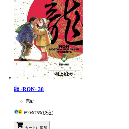
龍 -RON- 38
完結
690
/
¥759
(税込)
カートに追加