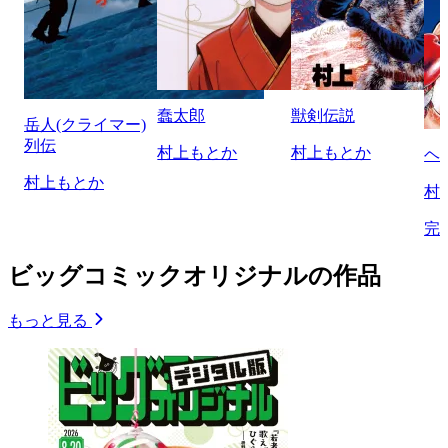
蠢太郎
獣剣伝説
岳人(クライマー)
列伝
村上もとか
村上もとか
ヘ
村上もとか
村
完
ビッグコミックオリジナルの作品
もっと見る