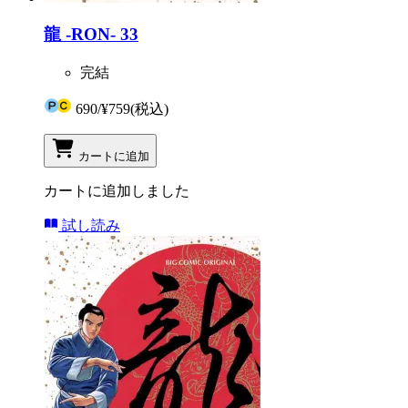
龍 -RON- 33
完結
690
/
¥759
(税込)
カートに追加
カートに追加しました
試し読み