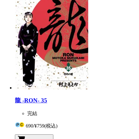
龍 -RON- 35
完結
690
/
¥759
(税込)