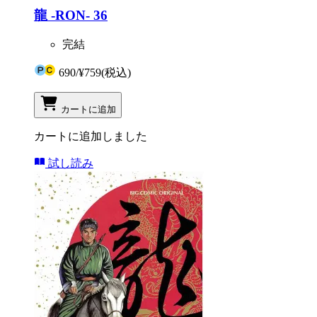
龍 -RON- 36
完結
690
/
¥759
(税込)
カートに追加
カートに追加しました
試し読み