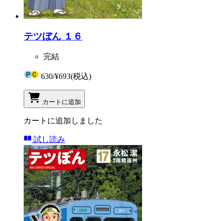
テツぼん １６
完結
630
/
¥693
(税込)
カートに追加
カートに追加しました
試し読み