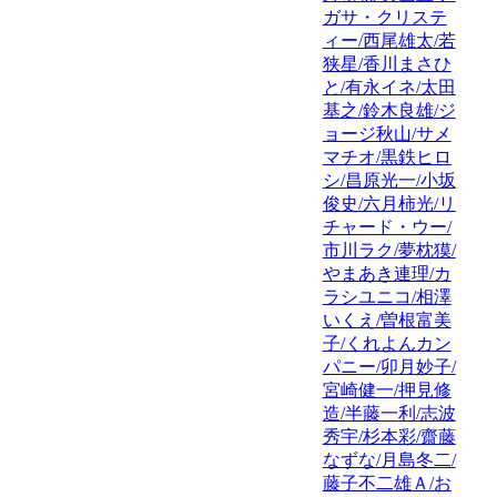
ガサ・クリステ
ィー/西尾雄太/若
狭星/香川まさひ
と/有永イネ/太田
基之/鈴木良雄/ジ
ョージ秋山/サメ
マチオ/黒鉄ヒロ
シ/昌原光一/小坂
俊史/六月柿光/リ
チャード・ウー/
市川ラク/夢枕獏/
やまあき連理/カ
ラシユニコ/相澤
いくえ/曽根富美
子/くれよんカン
パニー/卯月妙子/
宮崎健一/押見修
造/半藤一利/志波
秀宇/杉本彩/齋藤
なずな/月島冬二/
藤子不二雄Ａ/お