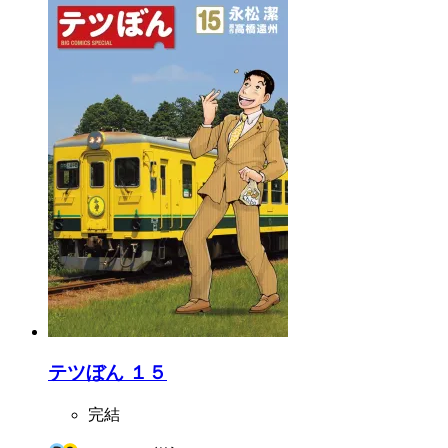
テツぼん １５
完結