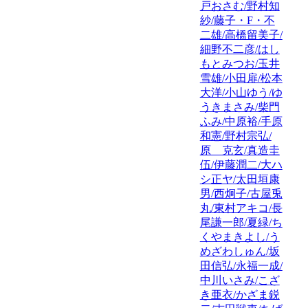
戸おさむ/野村知
紗/藤子・F・不
二雄/高橋留美子/
細野不二彦/はし
もとみつお/玉井
雪雄/小田扉/松本
大洋/小山ゆう/ゆ
うきまさみ/柴門
ふみ/中原裕/手原
和憲/野村宗弘/
原 克玄/真造圭
伍/伊藤潤二/大ハ
シ正ヤ/太田垣康
男/西炯子/古屋兎
丸/東村アキコ/長
尾謙一郎/夏緑/ち
くやまきよし/う
めざわしゅん/坂
田信弘/永福一成/
中川いさみ/こざ
き亜衣/かざま鋭