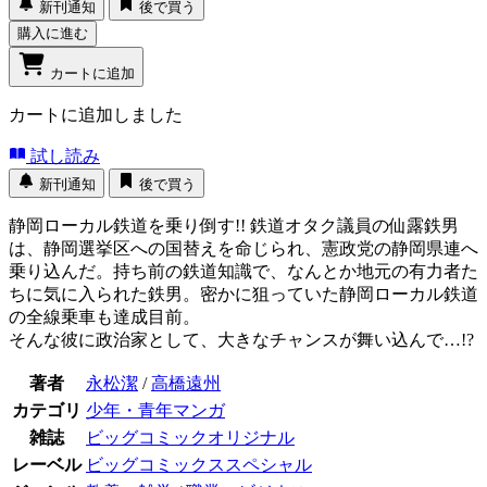
新刊通知
後で買う
購入に進む
カートに追加
カートに追加しました
試し読み
新刊通知
後で買う
静岡ローカル鉄道を乗り倒す!! 鉄道オタク議員の仙露鉄男
は、静岡選挙区への国替えを命じられ、憲政党の静岡県連へ
乗り込んだ。持ち前の鉄道知識で、なんとか地元の有力者た
ちに気に入られた鉄男。密かに狙っていた静岡ローカル鉄道
の全線乗車も達成目前。
そんな彼に政治家として、大きなチャンスが舞い込んで…!?
著者
永松潔
/
高橋遠州
カテゴリ
少年・青年マンガ
雑誌
ビッグコミックオリジナル
レーベル
ビッグコミックススペシャル