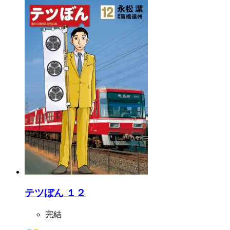
テツぼん １２
完結