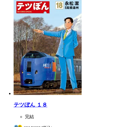
テツぼん １８
完結