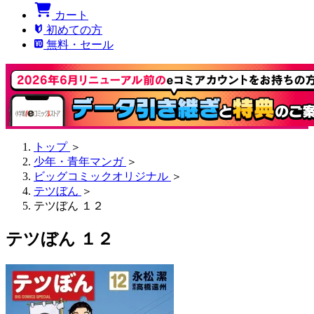
カート
初めての方
無料・セール
トップ
＞
少年・青年マンガ
＞
ビッグコミックオリジナル
＞
テツぼん
＞
テツぼん １２
テツぼん １２