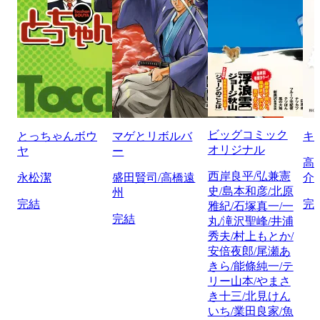
ビッグコミック
とっちゃんボウ
マゲとリボルバ
キ
オリジナル
ヤ
ー
高
西岸良平/弘兼憲
永松潔
盛田賢司/高橋遠
介
史/島本和彦/北原
州
完結
完
雅紀/石塚真一/一
完結
丸/滝沢聖峰/井浦
秀夫/村上もとか/
安倍夜郎/尾瀬あ
きら/能條純一/テ
リー山本/やまさ
き十三/北見けん
いち/業田良家/魚