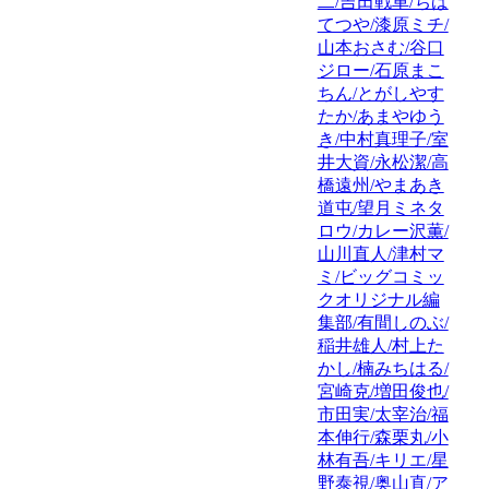
二/吉田戦車/ちば
てつや/漆原ミチ/
山本おさむ/谷口
ジロー/石原まこ
ちん/とがしやす
たか/あまやゆう
き/中村真理子/室
井大資/永松潔/高
橋遠州/やまあき
道屯/望月ミネタ
ロウ/カレー沢薫/
山川直人/津村マ
ミ/ビッグコミッ
クオリジナル編
集部/有間しのぶ/
稲井雄人/村上た
かし/楠みちはる/
宮崎克/増田俊也/
市田実/太宰治/福
本伸行/森栗丸/小
林有吾/キリエ/星
野泰視/奥山直/ア