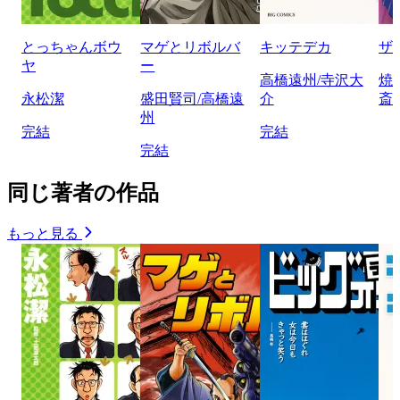
とっちゃんボウ
マゲとリボルバ
キッテデカ
ザ
ヤ
ー
高橋遠州/寺沢大
焼
永松潔
盛田賢司/高橋遠
介
斎
州
完結
完結
完結
同じ著者の作品
もっと見る