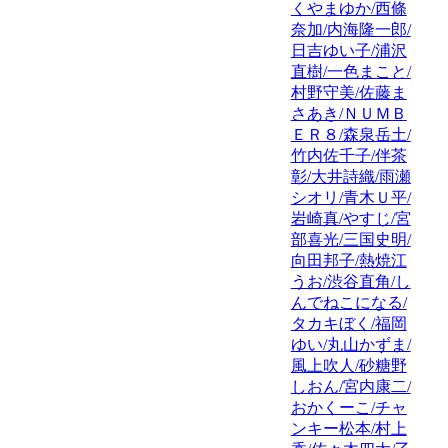
くやまゆか/西條
奈加/内海隆一郎/
日吉ゆい子/浦沢
直樹/一色まこと/
村野守美/佐藤ま
さあき/ＮＵＭＢ
ＥＲ８/森泉岳土/
竹内佐千子/伴茶
彰/大井詩織/雨瀬
シオリ/青木Ｕ平/
岩崎真/やすじ/宮
部喜光/三国史明/
向田邦子/熱焼江
うお/渋谷直角/し
んでねこになる/
タカキぼく/福岡
ゆい/丸山かずま/
風上吹人/砂糖野
しおん/宮内康二/
おかくーこ/チャ
ンキー松本/村上