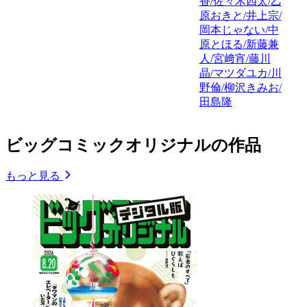
香/佐々木四太/乙
原おきと/井上宗/
岡本じゃない/中
原とほる/新藤兼
人/宮﨑宵/藤川
晶/マツダユカ/川
野倫/柳沢きみお/
田島隆
ビッグコミックオリジナルの作品
もっと見る