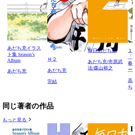
あだち充イラス
毎日あだち充
１
ト集 Season’s
「
Ｈ２
Album
あだち充/市原武
春
法/森山裕之
ー
あだち充
あだち充
高
完結
ち
同じ著者の作品
もっと見る