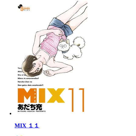
MIX １１