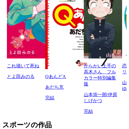
これ描いて死ね
からかい上手の
恋
高木さん フル
リ
とよ田みのる
QあんどA
カラー特別編集
山
版
あだち充
ゆ
山本崇一朗/伊原
完結
しげかつ
完結
スポーツの作品