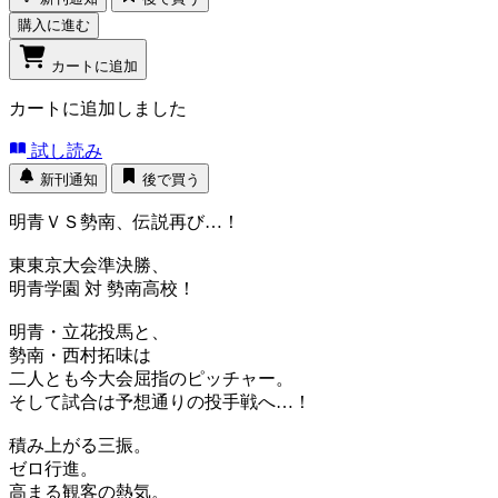
購入に進む
カートに追加
カートに追加しました
試し読み
新刊通知
後で買う
明青ＶＳ勢南、伝説再び…！
東東京大会準決勝、
明青学園 対 勢南高校！
明青・立花投馬と、
勢南・西村拓味は
二人とも今大会屈指のピッチャー。
そして試合は予想通りの投手戦へ…！
積み上がる三振。
ゼロ行進。
高まる観客の熱気。