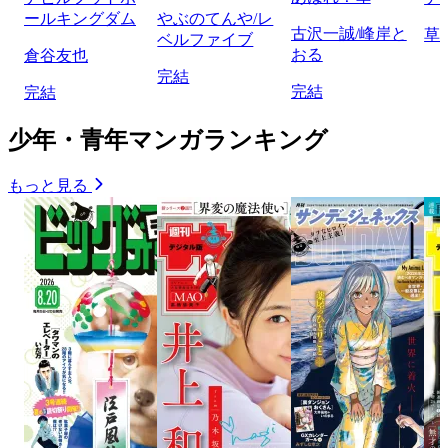
ールキングダム
やぶのてんや/レ
古沢一誠/峰岸と
草
ベルファイブ
おる
倉谷友也
完結
完結
完結
少年・青年マンガランキング
もっと見る