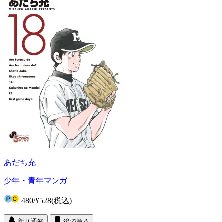
あだち充
少年・青年マンガ
480
/
¥528
(税込)
新刊通知
後で買う