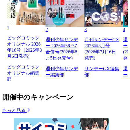
1
2
3
4
ビッグコミック
週刊少年サンデ
月刊サンデーGX
週
オリジナル 2026
ー 2026年36･37
2026年8月号
ー 
年16号（2026年8
合併号(2026年8
(2026年7月16日
(2
月5日発売)
月5日発売号)
発売)
発
ビッグコミック
週刊少年サンデ
サンデーGX編集
週
オリジナル編集
ー編集部
部
ー
部
開催中のキャンペーン
もっと見る