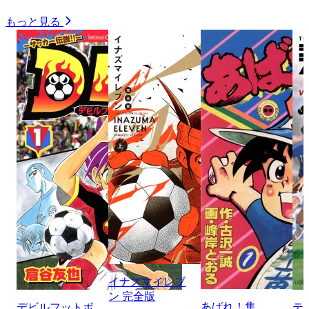
もっと見る
イナズマイレブ
ン 完全版
あばれ！隼
デビルフットボ
テ