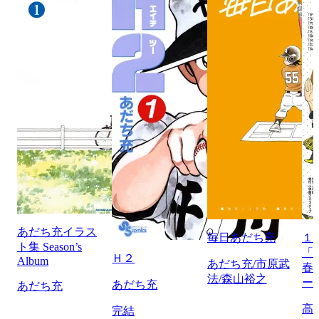
あだち充イラス
毎日あだち充
１
ト集 Season’s
「
Ｈ２
Album
あだち充/市原武
春
法/森山裕之
ー
あだち充
あだち充
高
完結