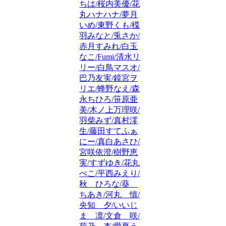
ちは/桜内美優/花
丸ハナハナ/夢月
いめ/東野くも/楪
羽みなと/兎さか/
赤月すみれ/白玉
なこ/Fumi/清水リ
リー/白鳥マスオ/
巴乃友実/鏡宮ヲ
リエ/蜂野なえ/森
永ちひろ/笹原亜
美/木ノ上万理咲/
羽柴みず/真村澪
生/藤田すてふぁ
にー/真白あさひ/
宮咲依澄/樹野恵
実/すずゆき/花丸
ぺこ/平西みえり/
秋 ひろな/葵
ちあき/河丸 慎/
央知 夕/いいじ
ま 凛/文倉 咲/