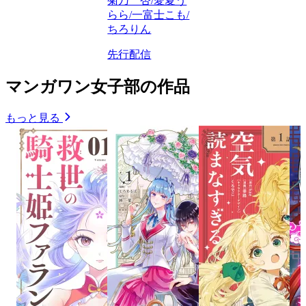
菊乃 杏/愛夏う
らら/一富士こも/
ちろりん
先行配信
マンガワン女子部の作品
もっと見る