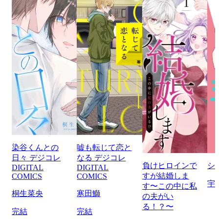
染谷くんとの
嘘も転じて恋と
日々 デジコレ
なる デジコレ
負けヒロインで
シ
DIGITAL
DIGITAL
すが結婚しま
COMICS
COMICS
宇
す〜この中に私
桐生菜央
寒田鰤
の夫がい
る！？〜
完結
完結