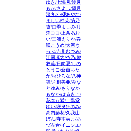
ゆき/七海月/綾月
もか/さよし/望月
深冬/小櫻あやな/
ましい柚茉/菊乃
杏/由季よしの/月
森ココ/上条あお
い/三浦えりか/春
咲こうめ/大河き
っぷ/吉川むつみ/
江國凜太/杏乃/智
衣薫/日向夏/しの
とうこ/倉苗ちた
か/秋ひろな/八神
舞/片桐美亜/みな
とゆみ/もりなか
もなか/はるきこ/
花本八満/二階堂
ゆい/咲良ほのみ/
高内藤花/久我山
ぼん/寺本実月/あ
づ左倉/イニシエ/