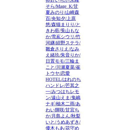
卯野いちか/永峰
そら/Mage_K/甘
夏みのり/山崎森
百/央知夕/上原
悠/森猫まりり/と
きわ藍/兎山もな
か/雪嶌シウリ/竹
河継/紺野ステラ/
雛倉さりえ/なみ
え緒玖/朱音りか/
日置モモ/三輪ま
こと/川瀬夏菜/崔
トウヤ/恋愛
HOTEL/はれのち
ハンドレ/芒其之
一/みつはちレモ
ン/遠山えま/鬼嶋
ナギ/柚木二雨/あ
わい輝咲/甘宮ち
か/月島よん/秋梨
いと/うめあずき/
優木もあ/花守め