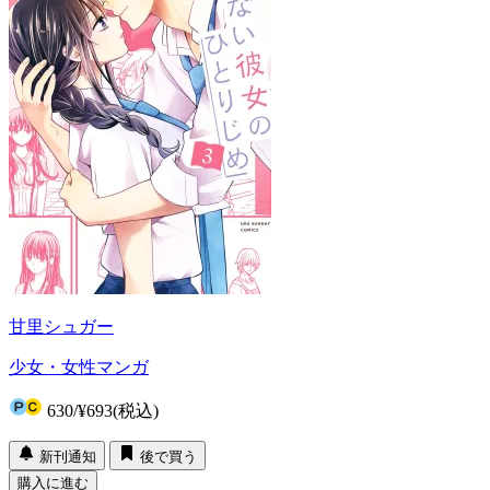
甘里シュガー
少女・女性マンガ
630
/
¥693
(税込)
新刊通知
後で買う
購入に進む