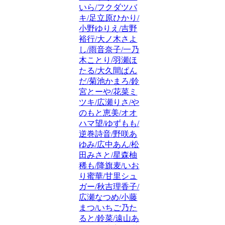
いら/フクダツバ
キ/足立原ひかり/
小野ゆりえ/吉野
裕行/大ノ木さよ
し/雨音奈子/一乃
木ことり/羽瀬ほ
たる/大久間ぱん
だ/菊池かまろ/鈴
宮とーや/花菜ミ
ツキ/広瀬りさ/や
のもと恵美/オオ
ハマ望/ゆずもも/
逆巻詩音/野咲あ
ゆみ/広中あん/松
田みさと/星森柚
稀も/降旗麦/いお
り蜜華/甘里シュ
ガー/秋吉理香子/
広瀬なつめ/小藤
まつ/いちご乃た
ると/鈴菜/遠山あ