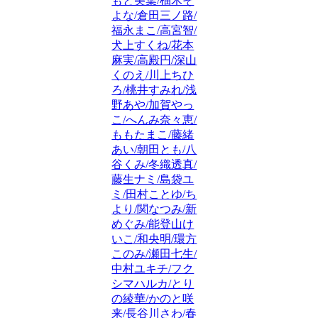
もと美葉/柚木そ
よな/倉田三ノ路/
福永まこ/高宮智/
犬上すくね/花本
麻実/高殿円/深山
くのえ/川上ちひ
ろ/桃井すみれ/浅
野あや/加賀やっ
こ/へんみ奈々恵/
ももたまこ/藤緒
あい/朝田とも/八
谷くみ/冬織透真/
藤生ナミ/島袋ユ
ミ/田村ことゆ/ち
より/関なつみ/新
めぐみ/能登山け
いこ/和央明/環方
このみ/瀬田七生/
中村ユキチ/フク
シマハルカ/とり
の綾華/かのと咲
来/長谷川さわ/春