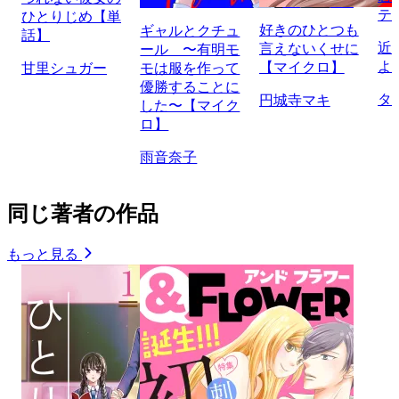
テ
ひとりじめ【単
好きのひとつも
ギャルとクチュ
話】
近
言えないくせに
ール 〜有明モ
よ
【マイクロ】
甘里シュガー
モは服を作って
優勝することに
タ
円城寺マキ
した〜【マイク
ロ】
雨音奈子
同じ著者の作品
もっと見る