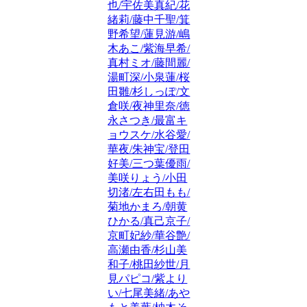
也/宇佐美真紀/花
緒莉/藤中千聖/箕
野希望/蓮見游/嶋
木あこ/紫海早希/
真村ミオ/藤間麗/
湯町深/小泉蓮/桜
田雛/杉しっぽ/文
倉咲/夜神里奈/徳
永さつき/最富キ
ョウスケ/水谷愛/
華夜/朱神宝/登田
好美/三つ葉優雨/
美咲りょう/小田
切渚/左右田もも/
菊地かまろ/朝黄
ひかる/真己京子/
京町妃紗/華谷艶/
高瀬由香/杉山美
和子/桃田紗世/月
見パピコ/紫より
い/七尾美緒/あや