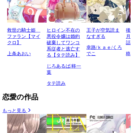
救世の騎士姫
ヒロイン不在の
王子が空気読ま
後
ファラン【マイ
悪役令嬢は婚約
なすぎる
月
クロ】
破棄してワンコ
話
幸路/ｋａｅ/くろ
系従者と逃亡す
上条あおい
でこ
柊
る【タテ読み】
じろあるば/柊一
葉
タテ読み
恋愛の作品
もっと見る