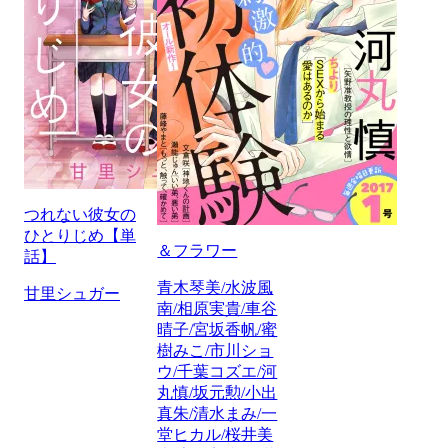
つれない彼女の
ひとりじめ【単
＆フラワー
話】
青木琴美/水波風
甘里シュガー
南/相原実貴/車谷
晴子/宮坂香帆/蜜
樹みこ/市川ショ
ウ/千葉コズエ/河
丸慎/坂元勲/小出
真朱/清水まみ/一
堂ヒカル/桜井美