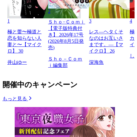
2
1
3
4
Ｓｈｏ−Ｃｏｍｉ
【電子版特典付
極と蕾〜極道と
レス―ヘタくそ
極
き】 2026年17号
恋を知らない人
なのはお互いさ
カ
(2026年8月5日発
妻と〜【マイク
まです。―【マ
イ
売)
ロ】 30
イクロ】 26
し
Ｓｈｏ－Ｃｏｍ
井山ゆー
深海魚
ｉ編集部
開催中のキャンペーン
もっと見る