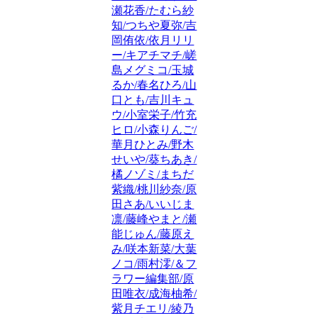
瀬花香/たむら紗
知/つちや夏弥/吉
岡侑依/依月リリ
ー/キアチマチ/嵯
島メグミコ/玉城
るか/春名ひろ/山
口とも/吉川キュ
ウ/小室栄子/竹充
ヒロ/小森りんご/
華月ひとみ/野木
せいや/葵ちあき/
橘ノゾミ/まちだ
紫織/桃川紗奈/原
田さあ/いいじま
凛/藤峰やまと/瀬
能じゅん/藤原え
み/咲本新菜/大葉
ノコ/雨村澪/＆フ
ラワー編集部/原
田唯衣/成海柚希/
紫月チエリ/綾乃