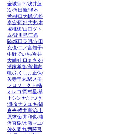
金城宗幸/浅井蓮
次/沢田新/降本
孟/樋口大輔/若松
卓宏/阿部共実/木
塚桃檎/山口ツト
ム/背川昇/三条
陸/塚田英明/寺田
克也/二ノ宮知子/
中野でいち/今井
大輔/山口まさる/
清家孝春/高瀬志
帆/ふくしま正保/
矢寺圭太/駅メモ
プロジェクト/橘
オレコ/岡村星/草
下シンヤ/むつき
潤/タナミユキ/鍋
倉夫/横井憲治/上
原求/新井和也/浦
沢直樹/水瀬マユ/
佐久間力/西荻弓