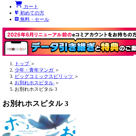
カート
初めての方
無料・セール
トップ
＞
少年・青年マンガ
＞
ビッグコミックスピリッツ
＞
お別れホスピタル
＞
お別れホスピタル 3
お別れホスピタル 3