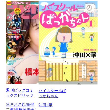
週刊ビッグコミ
ハイスクールば
ックスピリッツ
っかちゃん
魚戸おさむ/畑健
沖田×華
二郎/高橋留美子/