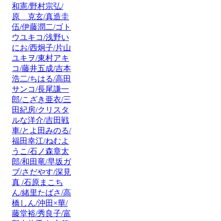
和憲/野村宗弘/
原 克玄/真造圭
伍/伊藤潤二/ゴト
ウユキコ/浅野い
にお/西炯子/片山
ユキヲ/東村アキ
コ/藤井五成/吉本
浩二/ちはる/高田
サンコ/長尾謙一
郎/こざき亜衣/三
田紀房/クリスタ
ルな洋介/吉田戦
車/とよ田みのる/
福田幸江/ねむよ
うこ/石ノ森章太
郎/和田竜/早坂ガ
ブ/さだやす/深見
真 /石原まこち
ん/緒里たばさ/高
橋しん/沖田×華/
藤堂裕/秀良子/富