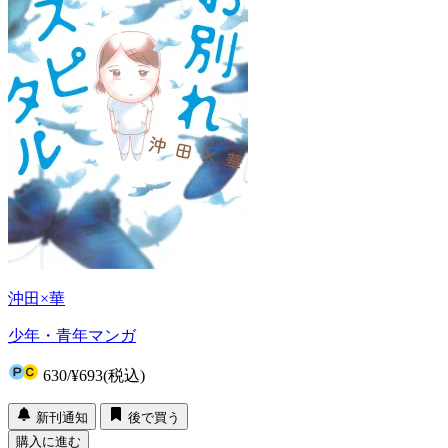
沖田×華
少年・青年マンガ
630
/
¥693
(税込)
新刊通知
後で買う
購入に進む