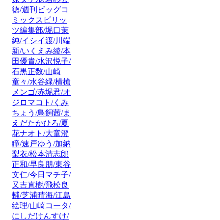
徳/週刊ビッグコ
ミックスピリッ
ツ編集部/堀口茉
純/イシイ渡/川端
新/いくえみ綾/本
田優貴/水沢悦子/
石黒正数/山崎
童々/水谷緑/横槍
メンゴ/赤堀君/オ
ジロマコト/くみ
ちょう/鳥飼茜/ま
えだたかひろ/夏
花ナオト/大童澄
瞳/速戸ゆう/加納
梨衣/松本清志郎
正和/早良朋/東谷
文仁/今日マチ子/
又吉直樹/飛松良
輔/芝浦晴海/江島
絵理/山崎コータ/
にしだけんすけ/