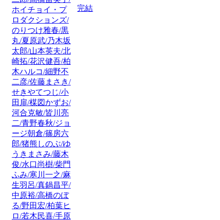
完結
ホイチョイ・プ
ロダクションズ/
のりつけ雅春/黒
丸/夏原武/乃木坂
太郎/山本英夫/北
崎拓/花沢健吾/柏
木ハルコ/細野不
二彦/佐藤まさき/
せきやてつじ/小
田扉/楳図かずお/
河合克敏/皆川亮
二/青野春秋/ジョ
ージ朝倉/篠房六
郎/猪熊しのぶ/ゆ
うきまさみ/藤木
俊/水口尚樹/柴門
ふみ/寒川一之/麻
生羽呂/真鍋昌平/
中原裕/高橋のぼ
る/野田宏/柏葉ヒ
ロ/若木民喜/手原