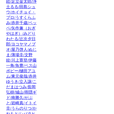
絵/足立金太郎/浄
土るる/田島シュ
ウ/ホイチョイ・
プロ/うすくらふ
み/赤井千歳/ペッ
ペ/矢作兼（おぎ
やはぎ）/みどり
わたる/辻次夕日
郎/ヨコヤマノブ
オ/屋乃啓人/ぬじ
ま/薄場圭/文野
紋/川上寛登/伊藤
一角/魚豊/ペス山
ポピー/樋田アユ
ム/東元俊哉/赤井
ゆうき/立入譲/こ
だまはつみ/長岡
弘樹/城山/雨隠ギ
ド/南勝久/がぶ
と/岩崎真/イトイ
圭/うらのりつ/か
ねもと/シバタヒ