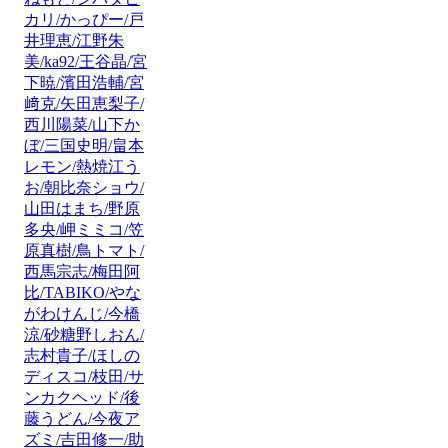
カリ/かっぴー/戸
井理恵/江野朱
美/ka92/王谷晶/宮
下暁/濱田浩輔/宮
﨑克/矢田恵梨子/
西川陽菜/山下か
ぼ/三国史明/畠本
レモン/熱焼江う
お/朝比奈ショウ/
山田はまち/野原
多央/岬ミミコ/笠
原真樹/鳥トマト/
西馬宗志/梅田阿
比/TABIKO/やな
がわけんじ/今橋
涼/砂糖野しおん/
志村貴子/ほしの
ディスコ/枝田/サ
ンカクヘッド/後
藤うどん/今夜ア
ズミ/吉田修一/助