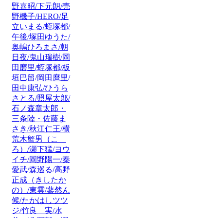
野嘉昭/下元朗/売
野機子/HERO/足
立いまる/蛭塚都/
午後/塚田ゆうた/
奥嶋ひろまさ/朝
日夜/鬼山瑞樹/岡
田磨里/蛭塚都/板
垣巴留/岡田麿里/
田中康弘/ひうら
さとる/照屋太郎/
石ノ森章太郎・
三条陸・佐藤ま
さき/秋江仁王/横
荒木蟹男（こゝ
ろ）/瀬下猛/ヨウ
イチ/岡野陽一/秦
愛武/森巡る/高野
正成（きしたか
の）/東雲/蓼然ん
候/たかはしツツ
ジ/竹良 実/水