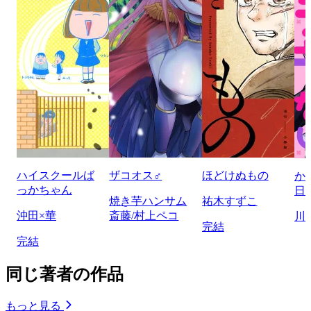
ハイスクールば
ザコオス♂
ほどけぬもの
か
っかちゃん
日
焼き芋ハンサム
祐木すずこ
沖田×華
斎藤/村上ペコ
川
完結
完結
同じ著者の作品
もっと見る