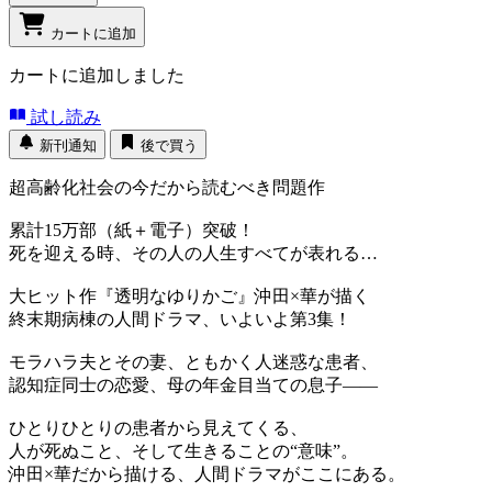
カートに追加
カートに追加しました
試し読み
新刊通知
後で買う
超高齢化社会の今だから読むべき問題作
累計15万部（紙＋電子）突破！
死を迎える時、その人の人生すべてが表れる…
大ヒット作『透明なゆりかご』沖田×華が描く
終末期病棟の人間ドラマ、いよいよ第3集！
モラハラ夫とその妻、ともかく人迷惑な患者、
認知症同士の恋愛、母の年金目当ての息子――
ひとりひとりの患者から見えてくる、
人が死ぬこと、そして生きることの“意味”。
沖田×華だから描ける、人間ドラマがここにある。