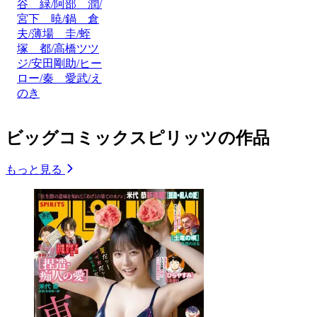
谷 緑/阿部 潤/
宮下 暁/鍋 倉
夫/薄場 圭/蛭
塚 都/高橋ツツ
ジ/安田剛助/ヒー
ロー/秦 愛武/え
のき
ビッグコミックスピリッツの作品
もっと見る