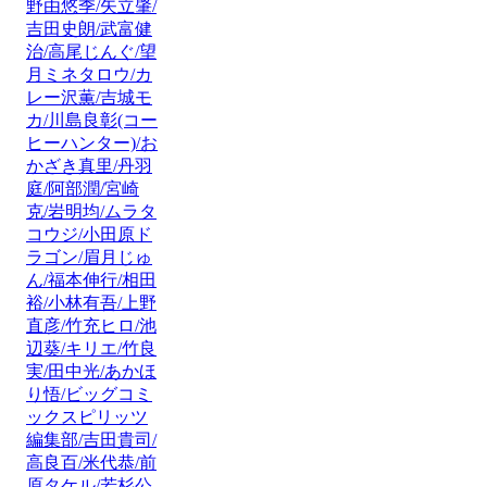
野由悠季/矢立肇/
吉田史朗/武富健
治/高尾じんぐ/望
月ミネタロウ/カ
レー沢薫/吉城モ
カ/川島良彰(コー
ヒーハンター)/お
かざき真里/丹羽
庭/阿部潤/宮崎
克/岩明均/ムラタ
コウジ/小田原ド
ラゴン/眉月じゅ
ん/福本伸行/相田
裕/小林有吾/上野
直彦/竹充ヒロ/池
辺葵/キリエ/竹良
実/田中光/あかほ
り悟/ビッグコミ
ックスピリッツ
編集部/吉田貴司/
高良百/米代恭/前
原タケル/若杉公