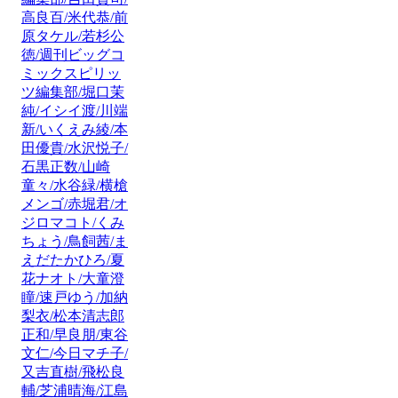
高良百/米代恭/前
原タケル/若杉公
徳/週刊ビッグコ
ミックスピリッ
ツ編集部/堀口茉
純/イシイ渡/川端
新/いくえみ綾/本
田優貴/水沢悦子/
石黒正数/山崎
童々/水谷緑/横槍
メンゴ/赤堀君/オ
ジロマコト/くみ
ちょう/鳥飼茜/ま
えだたかひろ/夏
花ナオト/大童澄
瞳/速戸ゆう/加納
梨衣/松本清志郎
正和/早良朋/東谷
文仁/今日マチ子/
又吉直樹/飛松良
輔/芝浦晴海/江島