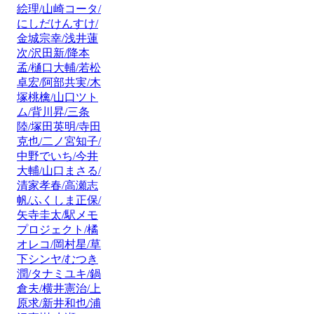
絵理/山崎コータ/
にしだけんすけ/
金城宗幸/浅井蓮
次/沢田新/降本
孟/樋口大輔/若松
卓宏/阿部共実/木
塚桃檎/山口ツト
ム/背川昇/三条
陸/塚田英明/寺田
克也/二ノ宮知子/
中野でいち/今井
大輔/山口まさる/
清家孝春/高瀬志
帆/ふくしま正保/
矢寺圭太/駅メモ
プロジェクト/橘
オレコ/岡村星/草
下シンヤ/むつき
潤/タナミユキ/鍋
倉夫/横井憲治/上
原求/新井和也/浦