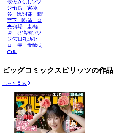
候/たかはしツツ
ジ/竹良 実/水
谷 緑/阿部 潤/
宮下 暁/鍋 倉
夫/薄場 圭/蛭
塚 都/高橋ツツ
ジ/安田剛助/ヒー
ロー/秦 愛武/え
のき
ビッグコミックスピリッツの作品
もっと見る