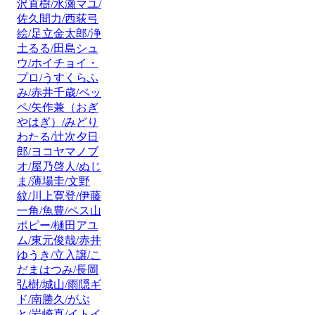
沢直樹/水瀬マユ/
佐久間力/西荻弓
絵/足立金太郎/浄
土るる/田島シュ
ウ/ホイチョイ・
プロ/うすくらふ
み/赤井千歳/ペッ
ペ/矢作兼（おぎ
やはぎ）/みどり
わたる/辻次夕日
郎/ヨコヤマノブ
オ/屋乃啓人/ぬじ
ま/薄場圭/文野
紋/川上寛登/伊藤
一角/魚豊/ペス山
ポピー/樋田アユ
ム/東元俊哉/赤井
ゆうき/立入譲/こ
だまはつみ/長岡
弘樹/城山/雨隠ギ
ド/南勝久/がぶ
と/岩崎真/イトイ