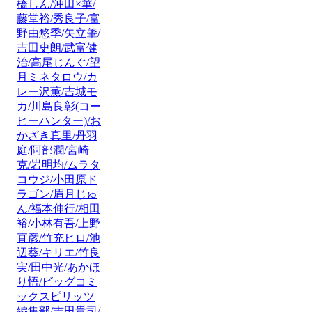
橋しん/沖田×華/
藤堂裕/秀良子/富
野由悠季/矢立肇/
吉田史朗/武富健
治/高尾じんぐ/望
月ミネタロウ/カ
レー沢薫/吉城モ
カ/川島良彰(コー
ヒーハンター)/お
かざき真里/丹羽
庭/阿部潤/宮崎
克/岩明均/ムラタ
コウジ/小田原ド
ラゴン/眉月じゅ
ん/福本伸行/相田
裕/小林有吾/上野
直彦/竹充ヒロ/池
辺葵/キリエ/竹良
実/田中光/あかほ
り悟/ビッグコミ
ックスピリッツ
編集部/吉田貴司/