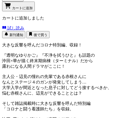
カートに追加
カートに追加しました
試し読み
新刊通知
後で買う
大きな反響を呼んだコロナ特別編、収録！
『透明なゆりかご』『不浄を拭うひと』も話題の
沖田×華が描く終末期病棟（ターミナル）だから
露わになる人間ドラマがここに！
主人公・辺見の憧れの先輩である赤根さんに
なんとステージ４のガンが発覚してしまう…
大学入学が間近となった息子に対してどう接するべきか、
悩む赤根さんに、辺見ができることとは？
そして雑誌掲載時に大きな反響を呼んだ特別編
「コロナと闘う看護師たち」を収録。