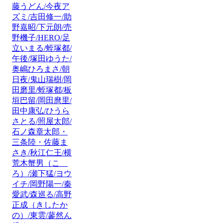
藤うどん/今夜ア
ズミ/吉田修一/助
野嘉昭/下元朗/売
野機子/HERO/足
立いまる/蛭塚都/
午後/塚田ゆうた/
奥嶋ひろまさ/朝
日夜/鬼山瑞樹/岡
田磨里/蛭塚都/板
垣巴留/岡田麿里/
田中康弘/ひうら
さとる/照屋太郎/
石ノ森章太郎・
三条陸・佐藤ま
さき/秋江仁王/横
荒木蟹男（こゝ
ろ）/瀬下猛/ヨウ
イチ/岡野陽一/秦
愛武/森巡る/高野
正成（きしたか
の）/東雲/蓼然ん