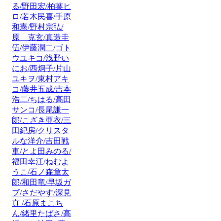
る/野田宏/柏葉ヒ
ロ/若木民喜/手原
和憲/野村宗弘/
原 克玄/真造圭
伍/伊藤潤二/ゴト
ウユキコ/浅野い
にお/西炯子/片山
ユキヲ/東村アキ
コ/藤井五成/吉本
浩二/ちはる/高田
サンコ/長尾謙一
郎/こざき亜衣/三
田紀房/クリスタ
ルな洋介/吉田戦
車/とよ田みのる/
福田幸江/ねむよ
うこ/石ノ森章太
郎/和田竜/早坂ガ
ブ/さだやす/深見
真 /石原まこち
ん/緒里たばさ/高