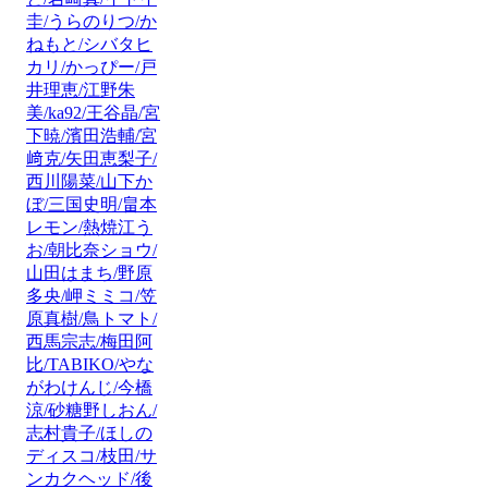
圭/うらのりつ/か
ねもと/シバタヒ
カリ/かっぴー/戸
井理恵/江野朱
美/ka92/王谷晶/宮
下暁/濱田浩輔/宮
﨑克/矢田恵梨子/
西川陽菜/山下か
ぼ/三国史明/畠本
レモン/熱焼江う
お/朝比奈ショウ/
山田はまち/野原
多央/岬ミミコ/笠
原真樹/鳥トマト/
西馬宗志/梅田阿
比/TABIKO/やな
がわけんじ/今橋
涼/砂糖野しおん/
志村貴子/ほしの
ディスコ/枝田/サ
ンカクヘッド/後