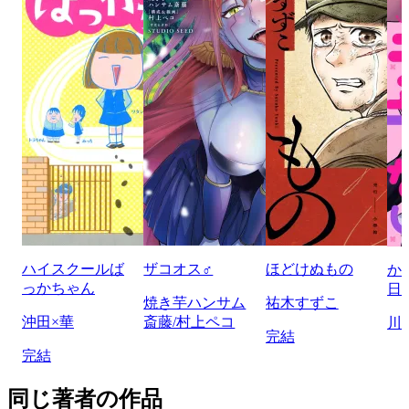
ハイスクールば
ザコオス♂
ほどけぬもの
か
っかちゃん
日
焼き芋ハンサム
祐木すずこ
沖田×華
斎藤/村上ペコ
川
完結
完結
同じ著者の作品