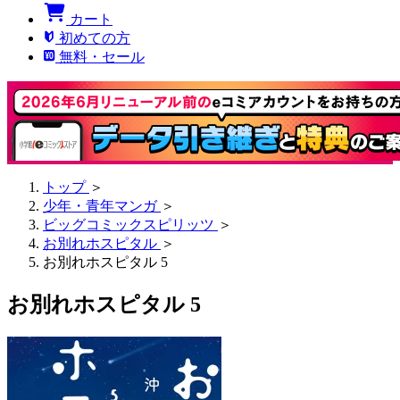
カート
初めての方
無料・セール
トップ
＞
少年・青年マンガ
＞
ビッグコミックスピリッツ
＞
お別れホスピタル
＞
お別れホスピタル 5
お別れホスピタル 5