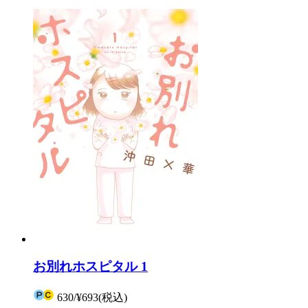
お別れホスピタル 1
630
/
¥693
(税込)