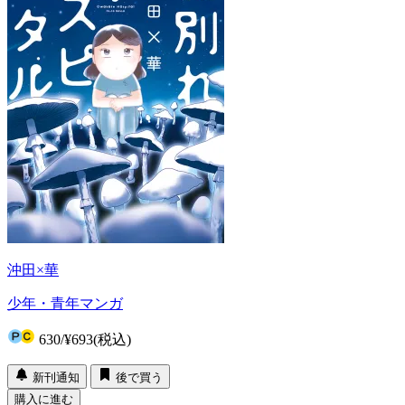
沖田×華
少年・青年マンガ
630
/
¥693
(税込)
新刊通知
後で買う
購入に進む