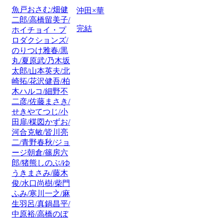
魚戸おさむ/畑健
沖田×華
二郎/高橋留美子/
完結
ホイチョイ・プ
ロダクションズ/
のりつけ雅春/黒
丸/夏原武/乃木坂
太郎/山本英夫/北
崎拓/花沢健吾/柏
木ハルコ/細野不
二彦/佐藤まさき/
せきやてつじ/小
田扉/楳図かずお/
河合克敏/皆川亮
二/青野春秋/ジョ
ージ朝倉/篠房六
郎/猪熊しのぶ/ゆ
うきまさみ/藤木
俊/水口尚樹/柴門
ふみ/寒川一之/麻
生羽呂/真鍋昌平/
中原裕/高橋のぼ