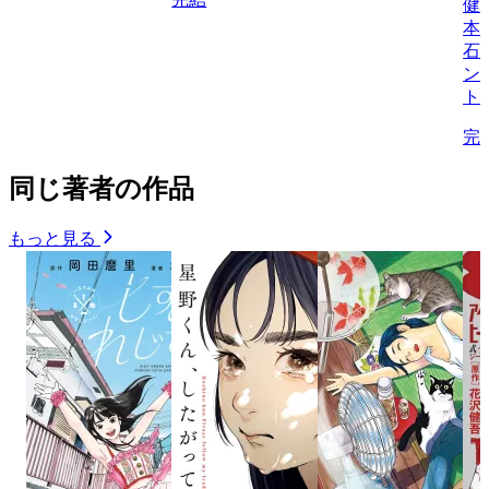
健
本
石
ン
ト
完
同じ著者の作品
もっと見る