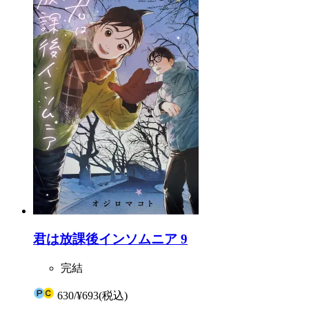
君は放課後インソムニア 9
完結
630
/
¥693
(税込)