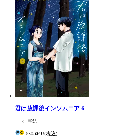
君は放課後インソムニア 6
完結
630
/
¥693
(税込)