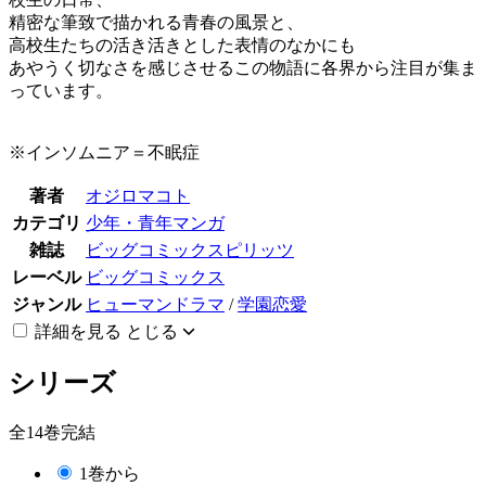
精密な筆致で描かれる青春の風景と、
高校生たちの活き活きとした表情のなかにも
あやうく切なさを感じさせるこの物語に各界から注目が集ま
っています。
※インソムニア＝不眠症
著者
オジロマコト
カテゴリ
少年・青年マンガ
雑誌
ビッグコミックスピリッツ
レーベル
ビッグコミックス
ジャンル
ヒューマンドラマ
/
学園恋愛
詳細を見る
とじる
シリーズ
全14巻完結
1巻から