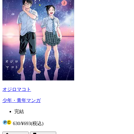
オジロマコト
少年・青年マンガ
完結
630
/
¥693
(税込)