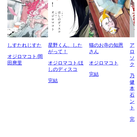
しすたれじすた
星野くん、した
猫のお寺の知恩
ア
がって！
さん
ロ
オジロマコト/岡
ソ
田麿里
オジロマコト/ほ
オジロマコト
ク
しのディスコ
完結
乃
完結
健
本
石
ン
ト
完