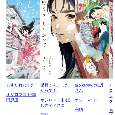
しすたれじすた
星野くん、した
猫のお寺の知恩
ア
がって！
さん
ロ
オジロマコト/岡
ソ
田麿里
オジロマコト/ほ
オジロマコト
ク
しのディスコ
完結
乃
完結