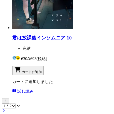
君は放課後インソムニア 10
完結
630
/
¥693
(税込)
カートに追加
カートに追加しました
試し読み