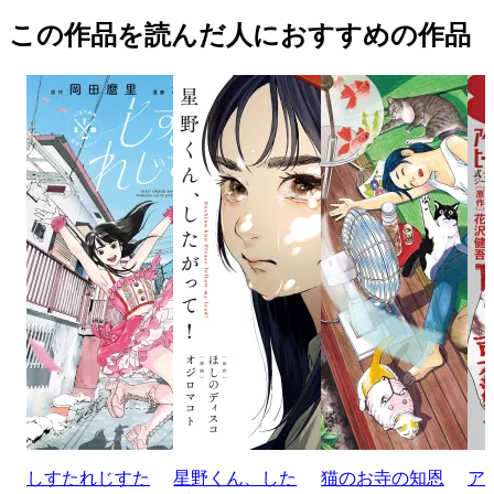
この作品を読んだ人におすすめの作品
しすたれじすた
星野くん、した
猫のお寺の知恩
ア