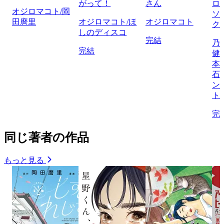
がって！
さん
ロ
オジロマコト/岡
ソ
田麿里
オジロマコト/ほ
オジロマコト
ク
しのディスコ
完結
乃
完結
健
本
石
ン
ト
完
同じ著者の作品
もっと見る