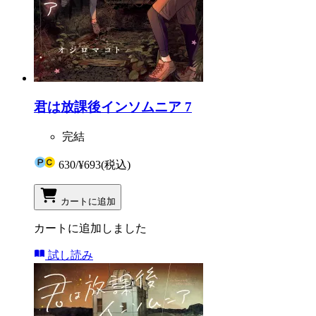
君は放課後インソムニア 7
完結
630
/
¥693
(税込)
カートに追加
カートに追加しました
試し読み