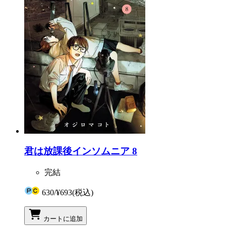
君は放課後インソムニア 8
完結
630
/
¥693
(税込)
カートに追加