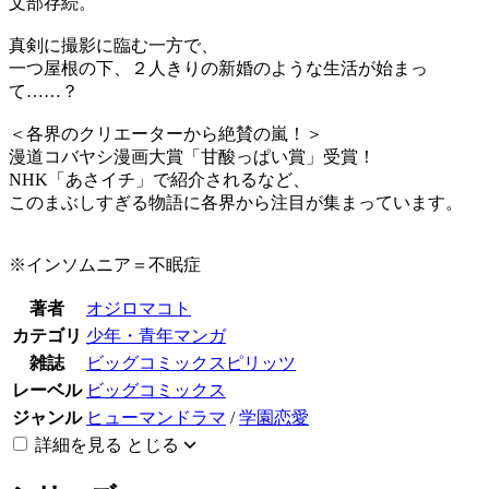
文部存続。
真剣に撮影に臨む一方で、
一つ屋根の下、２人きりの新婚のような生活が始まっ
て……？
＜各界のクリエーターから絶賛の嵐！＞
漫道コバヤシ漫画大賞「甘酸っぱい賞」受賞！
NHK「あさイチ」で紹介されるなど、
このまぶしすぎる物語に各界から注目が集まっています。
※インソムニア＝不眠症
著者
オジロマコト
カテゴリ
少年・青年マンガ
雑誌
ビッグコミックスピリッツ
レーベル
ビッグコミックス
ジャンル
ヒューマンドラマ
/
学園恋愛
詳細を見る
とじる