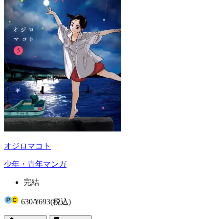
オジロマコト
少年・青年マンガ
完結
630
/
¥693
(税込)