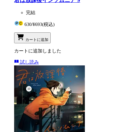
君は放課後インソムニア 9
完結
630
/
¥693
(税込)
カートに追加
カートに追加しました
試し読み