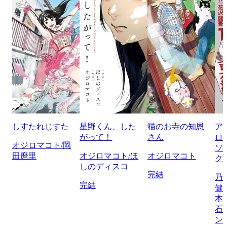
しすたれじすた
星野くん、した
猫のお寺の知恩
ア
がって！
さん
ロ
オジロマコト/岡
ソ
田麿里
オジロマコト/ほ
オジロマコト
ク
しのディスコ
完結
乃
完結
健
本
石
ン