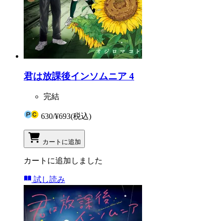
君は放課後インソムニア 4
完結
630
/
¥693
(税込)
カートに追加
カートに追加しました
試し読み