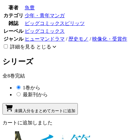
著者
魚豊
カテゴリ
少年・青年マンガ
雑誌
ビッグコミックスピリッツ
レーベル
ビッグコミックス
ジャンル
ヒューマンドラマ
/
歴史モノ
/
映像化・受賞作
詳細を見る
とじる
シリーズ
全8巻完結
1巻から
最新刊から
未購入分をまとめてカートに追加
カートに追加しました