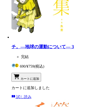
チ。―地球の運動について― 3
完結
690
/
¥759
(税込)
カートに追加
カートに追加しました
試し読み