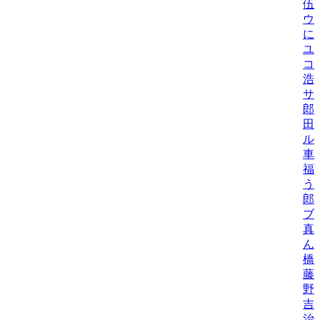
伍
ウ
に
ユ
コ
浩
サ
郎
田
ル
車
福
う
郎
ブ
真
ん
橋
藤
野
吉
治