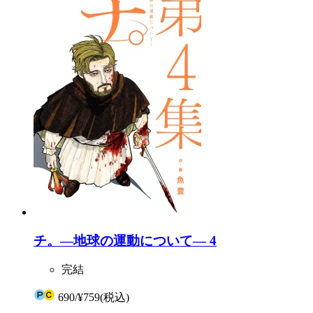
チ。―地球の運動について― 4
完結
690
/
¥759
(税込)