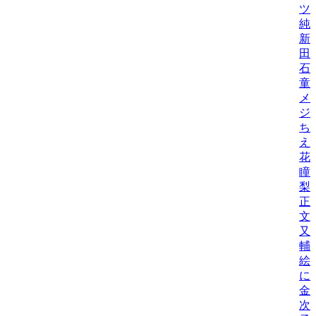
ツ
純
新
田
石
童
メ
ジ
ち
え
花
瞳
梨
正
文
又
輔
絵
に
金
次