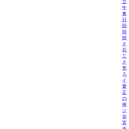
立
午
奥
日
田
垣
田
さ
石
三
さ
荒
ろ
イ
愛
正
の
候
ジ
谷
宮
夫