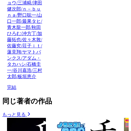
ョウ/三浦糀/津田
健次郎/ｎ－ｂｕ
ｎａ/野口聡一/山
口一郎/最果タヒ/
青木龍一郎/秋田
ひろむ/冲方丁/加
藤拓也/佐々木敦/
佐藤究/荘子ｉｔ/
蓮見翔/ヤマトパ
ンクス/アダム・
タカハシ/石橋圭
一/谷川嘉浩/三村
太郎/板垣恵介
完結
同じ著者の作品
もっと見る