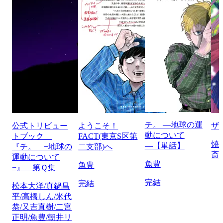
チ。 ―地球の運
公式トリビュー
ようこそ！
ザ
動について
トブック
FACT(東京S区第
焼
―【単話】
『チ。 −地球の
二支部)へ
斎
運動について
魚豊
魚豊
−』 第Ｑ集
完結
完結
松本大洋/真鍋昌
平/高橋しん/米代
恭/又吉直樹/二宮
正明/魚豊/朝井リ