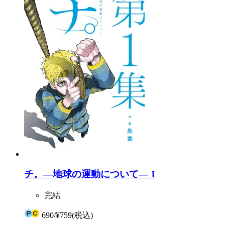
チ。―地球の運動について― 1
完結
690
/
¥759
(税込)