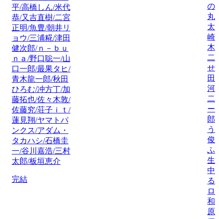
の
平/高橋しん/米代
丸
恭/又吉直樹/二宮
太
正明/魚豊/朝井リ
崎
ョウ/三浦糀/津田
木
健次郎/ｎ－ｂｕ
二
ｎａ/野口聡一/山
せ
口一郎/最果タヒ/
田
青木龍一郎/秋田
河
ひろむ/冲方丁/加
二
藤拓也/佐々木敦/
ー
佐藤究/荘子ｉｔ/
郎
蓮見翔/ヤマトパ
う
ンクス/アダム・
俊
タカハシ/石橋圭
ふ
一/谷川嘉浩/三村
生
太郎/板垣恵介
中
完結
る
ロ
和
原