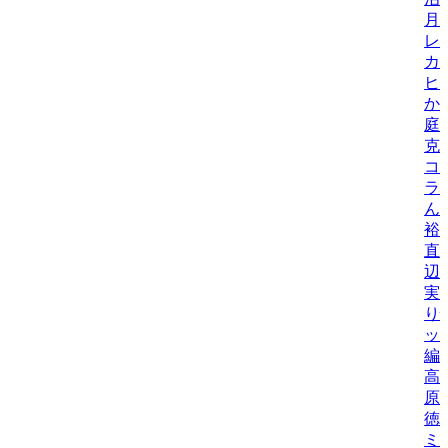
月
レ
カ
ヒ
か
庭
克
コ
ラ
ん
裕
直
辺
実
り
ッ
編
高
原
徳
ミ