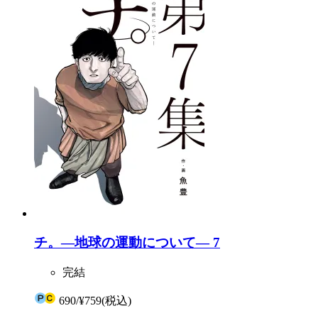
チ。―地球の運動について― 7
完結
690
/
¥759
(税込)