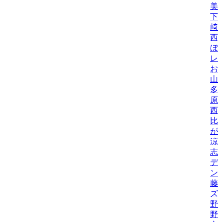
美/
下
﨑
西
ぼ
レ
お
山
多
原
西
比/
が
涼
志
デ
ン
藤
ズ
野
野機