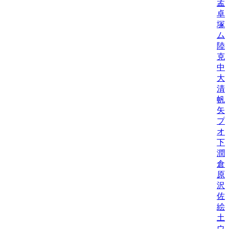
孟
卓
塚
ム
陸
克
中
大
清
帆
矢
プ
オ
下
潤
倉
原
沢
佐
絵
土
ウ