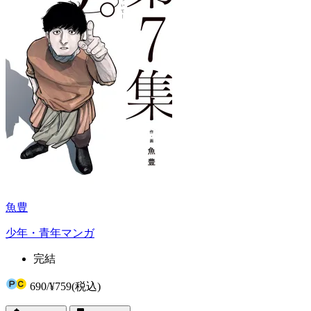
魚豊
少年・青年マンガ
完結
690
/
¥759
(税込)