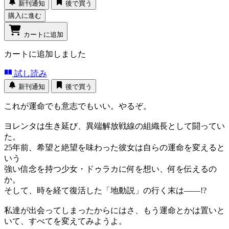
新刊通知
後で買う
購入に進む
カートに追加
カートに追加しました
試し読み
新刊通知
後で買う
これが運命でも意志でもいい。やるぞ。
ヨレンタは生き延び、異端解放戦線の組織長として闘ってい
た。
25年前、希望と絶望を味わった彼女は自らの運命を変えると
いう
強い信念を持つ少女・ドゥラカに何を想い、何を伝えるの
か。
そして、時を経て復活した「地動説」の行く末は――!?
私達が出会ってしまったからにはさ、もう運命とかは置いと
いて、すべてを変えてみようよ。