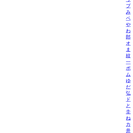
プ
み
ペ
や
わ
郎
オ
ま
紋
一
ポ
ム
ゆ
だ
弘
ド
と
圭
ね
カ
井