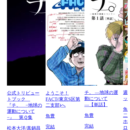
チ。 ―地球の運
週
公式トリビュー
ようこそ！
動について
ッ
トブック
FACT(東京S区第
―【単話】
『チ。 −地球の
二支部)へ
魚
運動について
魚豊
二
魚豊
−』 第Ｑ集
ホ
完結
完結
ロ
松本大洋/真鍋昌